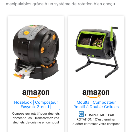
manipulables grâce à un système de rotation bien conçu.
Hozelock | Composteur
Moutta | Composteur
Easymix 2-en-1 |
Rotatif à Double Cellules
Composteur rotatif 100 L |
Grande capacité 245
Composteur rotatif pour déchets
Mélange 3× plus vite
litres ● Simplifie &
COMPOSTAGE PAR
domestiques : Transformez vos
qu’un composteur
Accélère Le compostage
ROTATION : C'est terminer
déchets de cuisine en compost
classique (8 semaines) |
● Anti-rongeurs
d'aérer et remuer votre compost
riche en nutriments et récupérez
Récipient pour jus de
à la main, tournez la manivelle
un engrais liquide pour votre