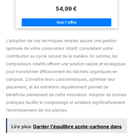
de cuisine et de jardin grâce à la circulation de l'air. L'ouverture
au fond du composteur permet d'extraire le compost frais. La
54,99 €
plaque de base n'est pas comprise dans la livraison Grâce au
système de clic, le processus d'assemblage peut être réalisé
en quelques étapes simples sans outils. Capacité : 300 litres,
dimensions : 58 x 58 x 80 cm
L’adoption de ces techniques simples assure une gestion
optimale de votre composteur rotatif, consolidant votre
contribution au cycle naturel de la matière. En somme, les
composteurs rotatifs offrent une solution rapide et écologique
pour transformer efficacement les déchets organiques en
compost. Connaitre leurs caractéristiques, optimiser leur
placement, et les entretenir régulièrement permet de
bénéficier pleinement de cette innovation. Adopter de bonnes
pratiques facilite le compostage et améliore significativement
l’enrichissement de vos plantes.
Lire plus
Garder l'équilibre azote-carbone dans