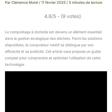
Par
Clémence Morel
/
11 février 2025
/
3 minutes de lecture
4.8/5 - (9 votes)
Le compostage à domicile est devenu un élément essentiel
dans la gestion écologique des déchets. Parmi les solutions
disponibles, le composteur rotatif se distingue par son
efficacité et sa praticité. Cet article vous propose un guide
complet pour comprendre et optimiser l’utilisation de cette
technologie.