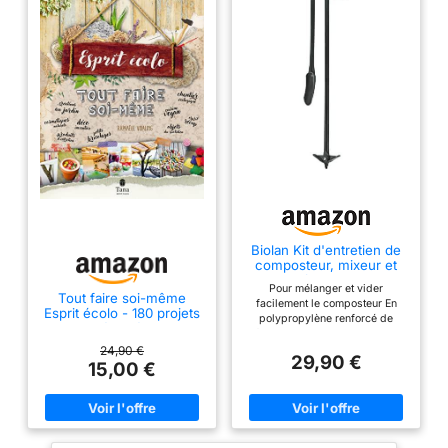
Biolan Kit d'entretien de
composteur, mixeur et
aide à la vidange
Pour mélanger et vider
Tout faire soi-même
facilement le composteur En
Esprit écolo - 180 projets
polypropylène renforcé de
DIY zéro déchet :
fibres de verre Comprend le
produits d'entretien
mélangeur de compost, une
24,90 €
green, cosmétiques
29,90 €
aide à la vidange et un support
15,00 €
naturels, composteurs,
mural
lactofermentation,
douche solaire