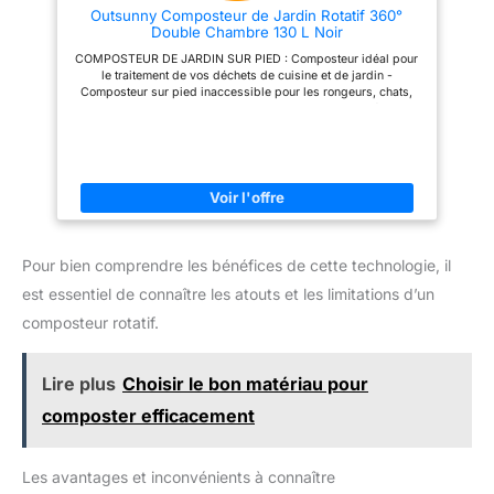
portes coulissantes permettent
Outsunny Composteur de Jardin Rotatif 360°
l'ajout facile des déchets et la
Double Chambre 130 L Noir
collecte du compost.
COMPOSTEUR DE JARDIN SUR PIED : Composteur idéal pour
le traitement de vos déchets de cuisine et de jardin -
Composteur sur pied inaccessible pour les rongeurs, chats,
chiens et autres nuisibles. ROTATIF 360° : Permet de réduire le
temps de compostage, d'augmenter la teneur en oxygène et
d'accélérer la maturation, fermentation de votre compost. Vous
pourrez obtenir un compost riche et fertile en seulement 1 à 3
mois. BASE EN ACIER : Une base robuste pour ce composteur
de jardin, assurant sa stabilité avec le contenu intérieur et
pendant sa manipulation VENTILATION OPTIMALE : 24 trous
permettent une oxygénation optimale favorisant le
développement des micro-organismes et minimisant le risque
"d'explosion" causé par une pression interne excessive
Pour bien comprendre les bénéfices de cette technologie, il
SPÉCIFICATIONS : Dimensions totales : 67L x 60l x 77H cm.
Capacité : 130L.
est essentiel de connaître les atouts et les limitations d’un
composteur rotatif.
Lire plus
Choisir le bon matériau pour
composter efficacement
Les avantages et inconvénients à connaître