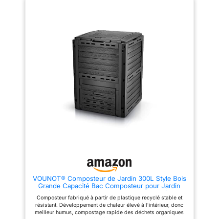
VOUNOT® Composteur de Jardin 300L Style Bois
Grande Capacité Bac Composteur pour Jardin
Déchets Bac à Composte en Polypropylène
Composteur fabriqué à partir de plastique recyclé stable et
Résistant aux Chocs et aux UV avec Système de
résistant. Développement de chaleur élevé à l'intérieur, donc
Blocage Noir
meilleur humus, compostage rapide des déchets organiques