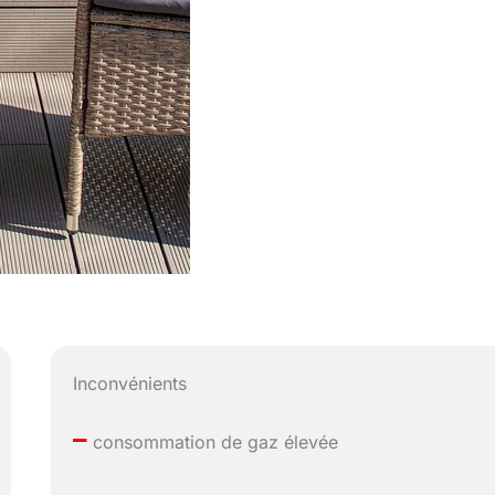
Inconvénients
–
consommation de gaz élevée