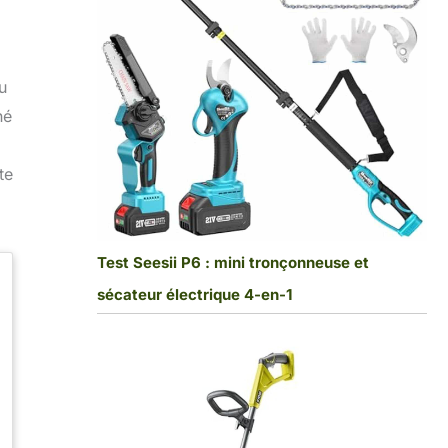
u
né
te
Test Seesii P6 : mini tronçonneuse et
sécateur électrique 4-en-1