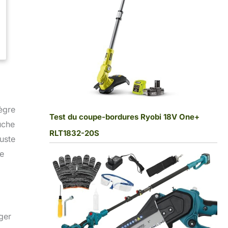
ègre
Test du coupe-bordures Ryobi 18V One+
uche
RLT1832-20S
uste
re
ger