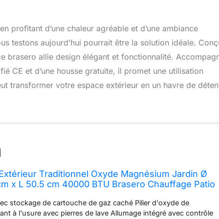
en profitant d’une chaleur agréable et d’une ambiance
us testons aujourd’hui pourrait être la solution idéale. Conç
ce brasero allie design élégant et fonctionnalité. Accompag
fié CE et d’une housse gratuite, il promet une utilisation
ut transformer votre espace extérieur en un havre de déten
Extérieur Traditionnel Oxyde Magnésium Jardin Ø
cm x L 50.5 cm 40000 BTU Brasero Chauffage Patio
Pierre de Lave, Régulateur + Tuyau Gaz CE &
ec stockage de cartouche de gaz caché Pilier d'oxyde de
UITS]
nt à l'usure avec pierres de lave Allumage intégré avec contrôle