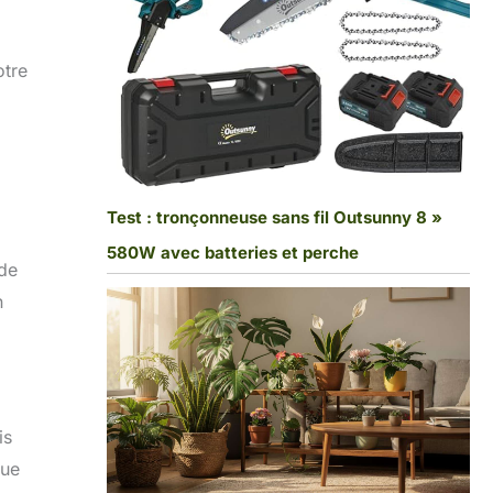
otre
Test : tronçonneuse sans fil Outsunny 8 »
580W avec batteries et perche
 de
n
is
que