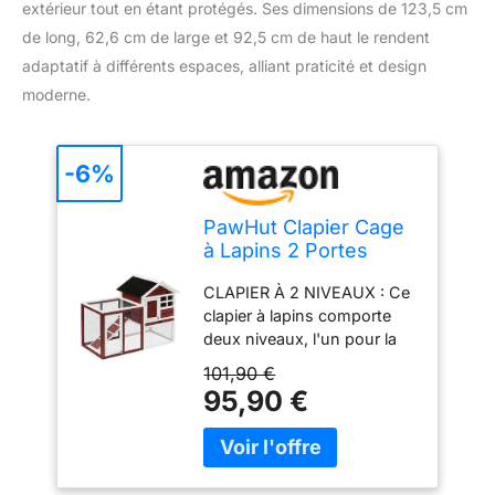
extérieur tout en étant protégés. Ses dimensions de 123,5 cm
de long, 62,6 cm de large et 92,5 cm de haut le rendent
adaptatif à différents espaces, alliant praticité et design
moderne.
-6%
PawHut Clapier Cage
à Lapins 2 Portes
123,5Lx62,6lx92,5Hcm
CLAPIER À 2 NIVEAUX : Ce
Rouge Brique
clapier à lapins comporte
deux niveaux, l'un pour la
niche principal et l'autre
101,90 €
pour la zone d'activité,
95,90 €
offrant de la place pour
garder plus d'un lapin ou
animal similaire
CONSTRUCTION SOLIDE :