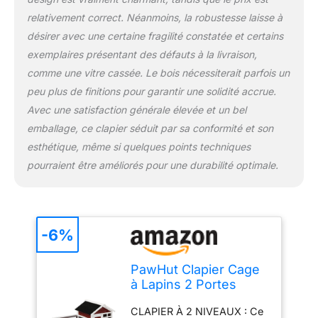
nombre d'animaux de
relativement correct. Néanmoins, la robustesse laisse à
compagnie qui entreront
désirer avec une certaine fragilité constatée et certains
dans le clapier, en fonction
de la race et de la taille
exemplaires présentant des défauts à la livraison,
comme une vitre cassée. Le bois nécessiterait parfois un
peu plus de finitions pour garantir une solidité accrue.
Avec une satisfaction générale élevée et un bel
emballage, ce clapier séduit par sa conformité et son
esthétique, même si quelques points techniques
pourraient être améliorés pour une durabilité optimale.
-6%
PawHut Clapier Cage
à Lapins 2 Portes
123,5Lx62,6lx92,5Hcm
CLAPIER À 2 NIVEAUX : Ce
Rouge Brique