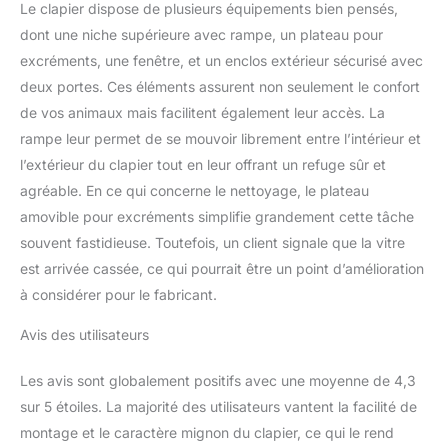
Le clapier dispose de plusieurs équipements bien pensés,
SPÉCIFICATIONS :
dont une niche supérieure avec rampe, un plateau pour
Dimensions totales : 123,5L
excréments, une fenêtre, et un enclos extérieur sécurisé avec
x 62,6l x 92,5H cm.
Assemblage requis. NOTE :
deux portes. Ces éléments assurent non seulement le confort
L'acheteur doit déterminer le
de vos animaux mais facilitent également leur accès. La
nombre d'animaux de
rampe leur permet de se mouvoir librement entre l’intérieur et
compagnie qui entreront
l’extérieur du clapier tout en leur offrant un refuge sûr et
dans le clapier, en fonction
de la race et de la taille
agréable. En ce qui concerne le nettoyage, le plateau
amovible pour excréments simplifie grandement cette tâche
souvent fastidieuse. Toutefois, un client signale que la vitre
est arrivée cassée, ce qui pourrait être un point d’amélioration
à considérer pour le fabricant.
Avis des utilisateurs
Les avis sont globalement positifs avec une moyenne de 4,3
sur 5 étoiles. La majorité des utilisateurs vantent la facilité de
montage et le caractère mignon du clapier, ce qui le rend