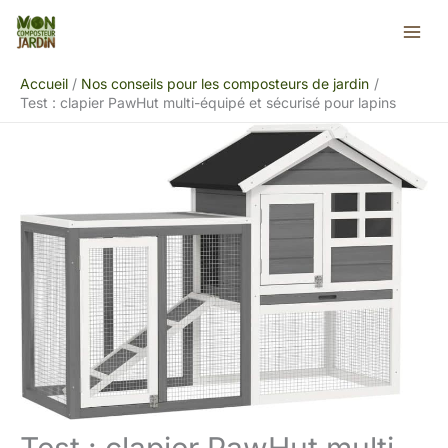
Aller
Rechercher
au
contenu
Accueil
Nos conseils pour les composteurs de jardin
Test : clapier PawHut multi-équipé et sécurisé pour lapins
Test : clapier PawHut multi-