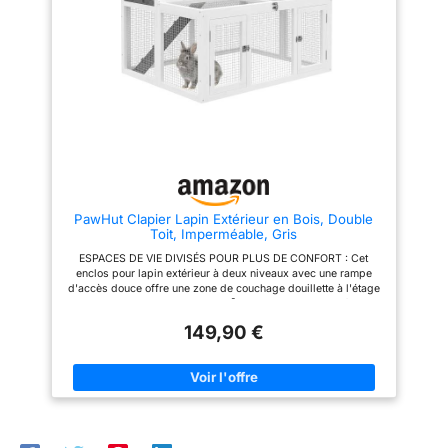
conçu pour offrir une excellente
avec loquets assurent la
imperméabilité NETTOYAGE
sécurité MATÉRIAUX DE
FACILE : Grâce à son plateau
QUALITÉ : Enclos à lapin
coulissant, le nettoyage de cette
d'extérieur fabriqué en bois de
cage à lapins est
sapin verni et toit en feutre
incroyablement simple et intuitif.
bitumé vert pour une meilleure
BOIS SAIN : Fabriqué en bois
imperméabilité NETTOYAGE
de pin vert et inodore, ce
FACILE : Toit ouvrant et 2 tiroirs
clapier à lapin assure un
coulissants à excrément inclus
environnement totalement sain
pour faciliter le nettoyage. Dim.
pour vos lapins
totales : 90L x 45l x 90H cm
PawHut Clapier Lapin Extérieur en Bois, Double
Toit, Imperméable, Gris
ESPACES DE VIE DIVISÉS POUR PLUS DE CONFORT : Cet
enclos pour lapin extérieur à deux niveaux avec une rampe
d'accès douce offre une zone de couchage douillette à l'étage
et un enclos spacieux de 0,7 m² en dessous, laissant à vos
lapins le choix entre une sieste tranquille ou une séance de
149,90 €
gambade PROTECTION TOUTES SAISONS : Doté d'un toit en
asphalte imperméable et d'un cadre en bois de sapin, cet
enclos extérieur protège vos animaux du soleil et de la pluie.
Placez-le dans le jardin, sur la terrasse ou à l'intérieur pour
garder vos lapins en sécurité, au sec et confortables toute
l'année NETTOYAGE ET COMPLICITÉ SANS EFFORT : Le
plateau en plastique amovible et les multiples points d'accès
de cette cage à lapin extérieure - comprenant deux portes pour