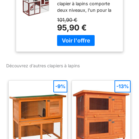
clapier à lapins comporte
deux niveaux, l'un pour la
niche principal et l'autre
101,90 €
pour la zone d'activité,
95,90 €
offrant de la place pour
garder plus d'un lapin ou
animal similaire
CONSTRUCTION SOLIDE :
Enclos pour animaux
fabriqué à partir de bois de
Découvrez d’autres clapiers à lapins
sapin à 100 %, forme une
structure solide pour une
utilisation quotidienne.
-9%
-13%
L'échelle est incluse pour un
accès facile à la zone
supérieure et inférieure
FACILE D'ACCÈS : Entrée
facile avec ouverture par le
haut, portes avec loquet. Il
existe de nombreuses
façons d'accéder à votre