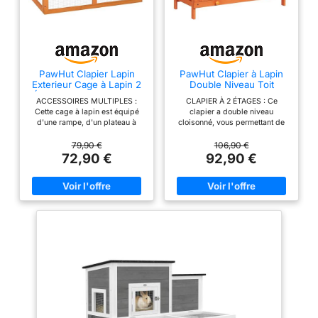
nouvelle villa pour lapin ainsi
que des fenêtres en filet qui
assurent une bonne
ventilation NETTOYAGE
FACILE : Avec un plateau
PawHut Clapier Lapin
PawHut Clapier à Lapin
coulissant, le travail de
Exterieur Cage à Lapin 2
Double Niveau Toit
nettoyage de cette cage à
Étages 90 x 45 x 80 cm
Ouvrant 90L x 45l x 90H
ACCESSOIRES MULTIPLES :
CLAPIER À 2 ÉTAGES : Ce
cm
lapin est incroyablement
Cette cage à lapin est équipé
clapier a double niveau
facile et intuitif
d'une rampe, d'un plateau à
cloisonné, vous permettant de
excréments coulissant, d'un toit
garder 2 lapins ou autres petits
SPÉCIFICATIONS :
ouvrant, d'un espace jardin
animaux (convient aussi pour
79,90 €
106,90 €
Dimensions totales : 123,5L
clos, ainsi que d'un espace
les cochons d'inde, Chinchilla,
72,90 €
92,90 €
intérieur doté d'une porte avec
poulets, lapins nains, etc)
x 62,6l x 92,5H cm.
loquet pour une accessibilité
DESIGN SEMI-FERMÉ : Cage à
Assemblage requis. NOTE :
optimale CAPACITÉ
lapins avec un côté fermée, qui
L'acheteur doit déterminer le
CONFORTABLE : Ce clapier à
est conçu pour l'intimité et le
lapin peut accueillir 1 ou 2
repos, tandis que l'autre est
nombre d'animaux de
lapins dans un confort total,
plus ouvert, idéal pour le jeu,
compagnie qui entreront
adapté également pour les
convient pour créer une maison
cochons d'inde, chinchillas,
confortable à votre animal
dans le clapier, en fonction
poulets et autres petits animaux.
ACCÈS FACILE ET VENTILATION
de la race et de la taille
L'entrée est facile grâce à son
OPTIMALE : Cette cage
ouverture par le haut et ses
extérieur en bois dotée de 2
portes à loquet TOIT
portes en bois et 2 portes en fer
IMPERMÉABLE : Cette cage à
galvanisé, permettant un accès
lapin dispose d'un toit ouvrant
facile et une ventilation
couvert de feutre bitumé vert,
optimale. Portes verrouillables