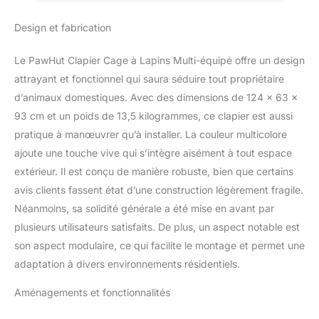
Enclos pour animaux
fabriqué à partir de bois de
Design et fabrication
sapin à 100 %, forme une
structure solide pour une
Le PawHut Clapier Cage à Lapins Multi-équipé offre un design
utilisation quotidienne.
attrayant et fonctionnel qui saura séduire tout propriétaire
L'échelle est incluse pour un
accès facile à la zone
d’animaux domestiques. Avec des dimensions de 124 x 63 x
supérieure et inférieure
93 cm et un poids de 13,5 kilogrammes, ce clapier est aussi
FACILE D'ACCÈS : Entrée
pratique à manœuvrer qu’à installer. La couleur multicolore
facile avec ouverture par le
ajoute une touche vive qui s’intègre aisément à tout espace
haut, portes avec loquet. Il
existe de nombreuses
extérieur. Il est conçu de manière robuste, bien que certains
façons d'accéder à votre
avis clients fassent état d’une construction légèrement fragile.
nouvelle villa pour lapin ainsi
Néanmoins, sa solidité générale a été mise en avant par
que des fenêtres en filet qui
plusieurs utilisateurs satisfaits. De plus, un aspect notable est
assurent une bonne
ventilation NETTOYAGE
son aspect modulaire, ce qui facilite le montage et permet une
FACILE : Avec un plateau
adaptation à divers environnements résidentiels.
coulissant, le travail de
nettoyage de cette cage à
Aménagements et fonctionnalités
lapin est incroyablement
facile et intuitif