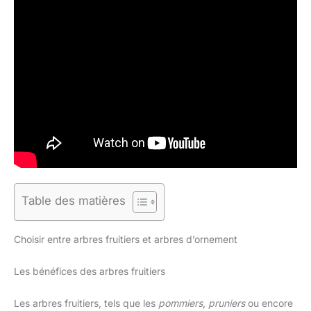
Table des matières
Choisir entre arbres fruitiers et arbres d’ornement
Les bénéfices des arbres fruitiers
Les arbres fruitiers, tels que les
pommiers
,
pruniers
ou encore