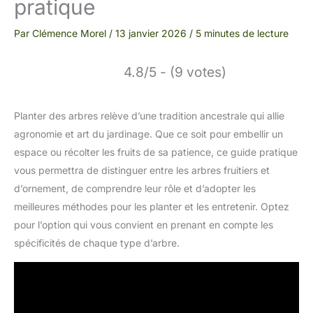
pratique
Par
Clémence Morel
/
13 janvier 2026
/
5 minutes de lecture
4.8/5 - (9 votes)
Planter des arbres relève d’une tradition ancestrale qui allie
agronomie et art du jardinage. Que ce soit pour embellir un
espace ou récolter les fruits de sa patience, ce guide pratique
vous permettra de distinguer entre les arbres fruitiers et
d’ornement, de comprendre leur rôle et d’adopter les
meilleures méthodes pour les planter et les entretenir. Optez
pour l’option qui vous convient en prenant en compte les
spécificités de chaque type d’arbre.