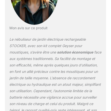
de jardin avec batterie
intégrée. Équipé d'une
batterie rechargeable, ce
pulvérisateur offre une
autonomie
Mon avis sur ce produit
exceptionnelle, parfaite
pour les sessions
Le nébuliseur de jardin électrique rechargeable
prolongées sans avoir
besoin de recharger
STOCKER, avec son kit complet Geyser pour
fréquemment. Idéal pour
moustiques, s’avère être une
solution économique
face
les traitements
aux systèmes traditionnels. Sa facilité de montage et
automatiques et
son efficacité, même après quelques jours d’utilisation,
programmables via une
minuterie intégrée pour
en font un allié précieux contre les moustiques pour un
garantir une couverture
jardin de taille moyenne. L’absence de raccordement
constante et complète
électrique ou hydraulique est un atout majeur, simplifiant
de votre jardin Capacité
son utilisation. Cependant, l’autonomie limitée de la
de 12 L : grâce à son
grand réservoir,
batterie nécessite une vigilance accrue pour surveiller
l'atomiseur peut couvrir
son niveau de charge et celui du produit. Malgré ce
de grandes surfaces
bémol, le rapport qualité-prix reste intéressant, et son