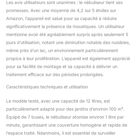
besoin de recharger
Les avis utilisateurs sont unanimes : le nébuliseur tient ses
fréquemment. Idéal pour
promesses. Avec une moyenne de 4,2 sur 5 étoiles sur
les traitements
Amazon, l’appareil est salué pour sa capacité à réduire
automatiques et
significativement la présence de moustiques. Un utilisateur
programmables via une
minuterie intégrée pour
mentionne avoir été agréablement surpris après seulement 5
garantir une couverture
jours d’utilisation, notant une diminution notable des nuisibles,
constante et complète
même près d’un lac, un environnement particulièrement
de votre jardin Capacité
propice à leur prolifération. L’appareil est également apprécié
de 12 L : grâce à son
grand réservoir,
pour sa facilité de montage et sa capacité à délivrer un
l'atomiseur peut couvrir
traitement efficace sur des périodes prolongées.
de grandes surfaces
extérieures, réduisant
Caractéristiques techniques et utilisation
ainsi le besoin de
recharges fréquentes de
Le modèle testé, avec une capacité de 12 litres, est
l'appareil. Cela le rend
particulièrement adapté pour des jardins d’environ 100 m².
particulièrement adapté
Équipé de 7 buses, le nébuliseur atomise environ 1 litre par
pour les jardins, les parcs
et autres grandes zones
minute, garantissant une couverture homogène et rapide de
vertes [Pratique et
l’espace traité. Néanmoins, il est essentiel de surveiller
portable] Avec une