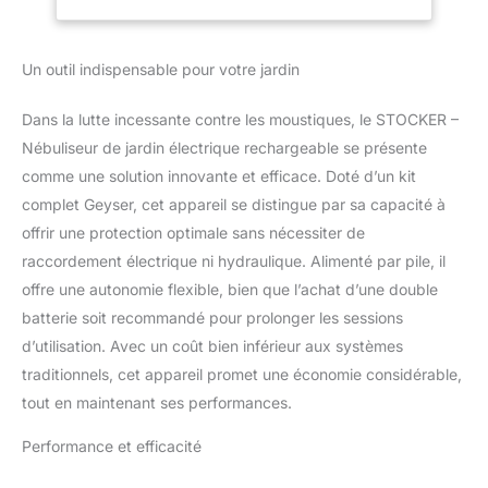
spécialement développé
pour une utilisation avec
notre système de
Un outil indispensable pour votre jardin
pulvérisation. Ces
produits agissent
Dans la lutte incessante contre les moustiques, le STOCKER –
synergiquement pour
éliminer les moustiques
Nébuliseur de jardin électrique rechargeable se présente
et prévenir les nouvelles
comme une solution innovante et efficace. Doté d’un kit
infestations, améliorant
complet Geyser, cet appareil se distingue par sa capacité à
considérablement la
offrir une protection optimale sans nécessiter de
qualité de vie à l'intérieur
raccordement électrique ni hydraulique. Alimenté par pile, il
et à l'extérieur
Pulvérisateur électrique
offre une autonomie flexible, bien que l’achat d’une double
de jardin avec batterie
batterie soit recommandé pour prolonger les sessions
intégrée. Équipé d'une
d’utilisation. Avec un coût bien inférieur aux systèmes
batterie rechargeable, ce
traditionnels, cet appareil promet une économie considérable,
pulvérisateur offre une
autonomie
tout en maintenant ses performances.
exceptionnelle, parfaite
pour les sessions
Performance et efficacité
prolongées sans avoir