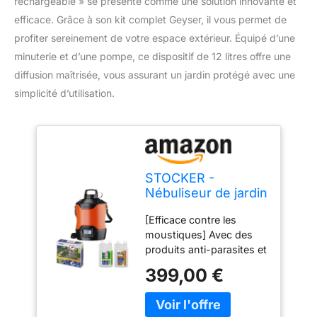
rechargeable » se présente comme une solution innovante et
efficace. Grâce à son kit complet Geyser, il vous permet de
profiter sereinement de votre espace extérieur. Équipé d’une
minuterie et d’une pompe, ce dispositif de 12 litres offre une
diffusion maîtrisée, vous assurant un jardin protégé avec une
simplicité d’utilisation.
STOCKER -
Nébuliseur de jardin
électrique
[Efficace contre les
rechargeable - Kit
moustiques] Avec des
complet Geyser
produits anti-parasites et
pour moustiques
anti-moustiques. Le kit
avec minuterie et
399,00 €
contient un répulsif
pompe - 12 L
naturel et un puissant
répulsif anti-moustiques,