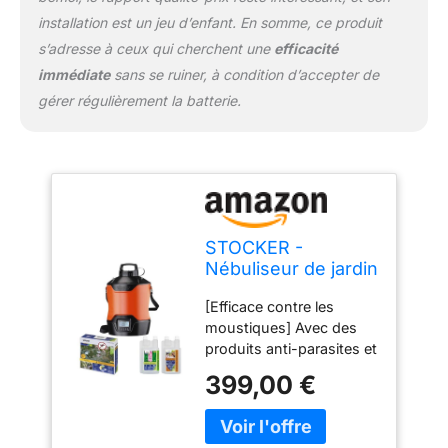
extérieures, réduisant
installation est un jeu d’enfant. En somme, ce produit
ainsi le besoin de
recharges fréquentes de
s’adresse à ceux qui cherchent une
efficacité
l'appareil. Cela le rend
immédiate
sans se ruiner, à condition d’accepter de
particulièrement adapté
gérer régulièrement la batterie.
pour les jardins, les parcs
et autres grandes zones
vertes [Pratique et
portable] Avec une
structure légère et une
bandoulière
ergonomique,
STOCKER -
l'atomiseur est facile à
Nébuliseur de jardin
transporter et à utiliser
électrique
dans différents endroits
[Efficace contre les
rechargeable - Kit
du jardin. Sa batterie
moustiques] Avec des
complet Geyser
rechargeable élimine la
produits anti-parasites et
pour moustiques
dépendance aux câbles
anti-moustiques. Le kit
avec minuterie et
399,00 €
et offre une liberté de
contient un répulsif
pompe - 12 L
mouvement sans
naturel et un puissant
précédent Pompe
répulsif anti-moustiques,
intégrée : la pompe