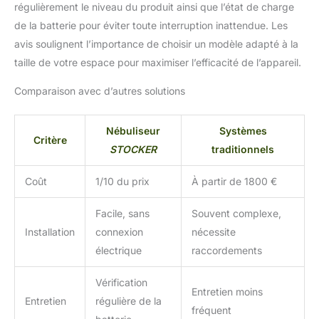
régulièrement le niveau du produit ainsi que l’état de charge
structure légère et une
de la batterie pour éviter toute interruption inattendue. Les
bandoulière
ergonomique,
avis soulignent l’importance de choisir un modèle adapté à la
l'atomiseur est facile à
taille de votre espace pour maximiser l’efficacité de l’appareil.
transporter et à utiliser
dans différents endroits
Comparaison avec d’autres solutions
du jardin. Sa batterie
rechargeable élimine la
Nébuliseur
Systèmes
dépendance aux câbles
Critère
et offre une liberté de
STOCKER
traditionnels
mouvement sans
précédent Pompe
Coût
1/10 du prix
À partir de 1800 €
intégrée : la pompe
intégrée dans l'atomiseur
Facile, sans
Souvent complexe,
assure une répartition
Installation
connexion
nécessite
uniforme du traitement
électrique
raccordements
dans tout le jardin. Ce
système avancé permet
d'optimiser l'efficacité du
Vérification
Entretien moins
produit et de garantir une
Entretien
régulière de la
fréquent
protection durable et