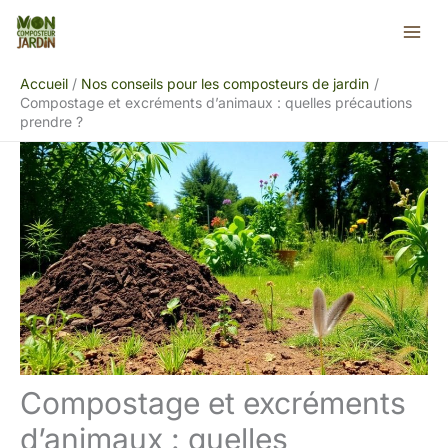
Aller
Rechercher
au
contenu
Accueil
Nos conseils pour les composteurs de jardin
Compostage et excréments d’animaux : quelles précautions
prendre ?
Compostage et excréments
d’animaux : quelles