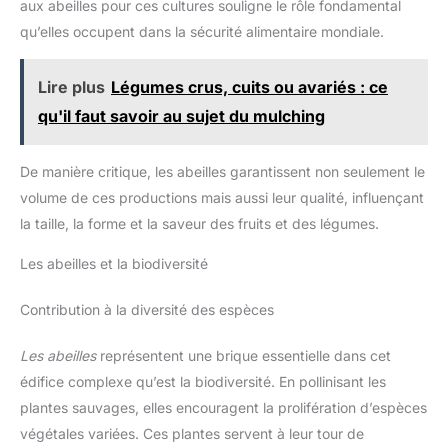
pratique pour protéger votre
aux abeilles pour ces cultures souligne le rôle fondamental
met 4 à 6 heures à se dissoudre complètement en un gel clair
espace de travail, ce qui facilite
sans grumeaux, pour une texture parfaite de marbrage. Une
qu’elles occupent dans la sécurité alimentaire mondiale.
le confinement de tout désordre
belle création prend du temps – la patience apporte les plus
et facilite le nettoyage sans
beaux résultats. Cadeau Créatif et Chaleureux: Parfait pour les
effort. Conçu pour tout le
cours d’art, projets STEM ou simples activités DIY à la maison.
monde, parfait pour offrir :
Lire plus
Légumes crus, cuits ou avariés : ce
Idéal pour Pâques, Thanksgiving, Noël ou les journées
présentez notre kit de bricolage
spéciales parent-enfant, il offre des heures de créativité
dans son emballage captivant.
qu'il faut savoir au sujet du mulching
joyeuse. Un superbe cadeau d’anniversaire pour enfants de 6
C'est un cadeau lumineux
à 10 ans – regardez-les faire tourbillonner les couleurs, révéler
parfait pour toutes les
leurs motifs marbrés et partager leurs œuvres avec fierté.
occasions et tous les âges, les
anniversaires, les vacances ou
De manière critique, les abeilles garantissent non seulement le
tout simplement une journée
volume de ces productions mais aussi leur qualité, influençant
créative à la maison. Il
impressionnera à coup sûr les
la taille, la forme et la saveur des fruits et des légumes.
filles et les garçons comme
cadeaux d'artisanat, apportant
joie et inspiration. Cadeaux
Les abeilles et la biodiversité
créatifs pour les 8 à 12 ans :
des gants pour enfants et
adultes sont inclus,
Contribution à la diversité des espèces
encourageant la collaboration et
la créativité partagée pour un
projet familial. Amusez-vous à
Les abeilles
représentent une brique essentielle dans cet
travailler ensemble pour créer
votre superbe lanterne
édifice complexe qu’est la biodiversité. En pollinisant les
lumineuse avec notre kit d'art en
plantes sauvages, elles encouragent la prolifération d’espèces
corde 3D. C'est une expérience
qui favorise la communication et
végétales variées. Ces plantes servent à leur tour de
le travail d'équipe et renforce le