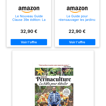
Le Nouveau Guide
Le Guide pour
Clause 39e édition: La
réensauvager les jardins:
référence du jardinier à
Jardins, balcons,
l'heure des changements
terrasses...
climatiques
32,90 €
22,90 €