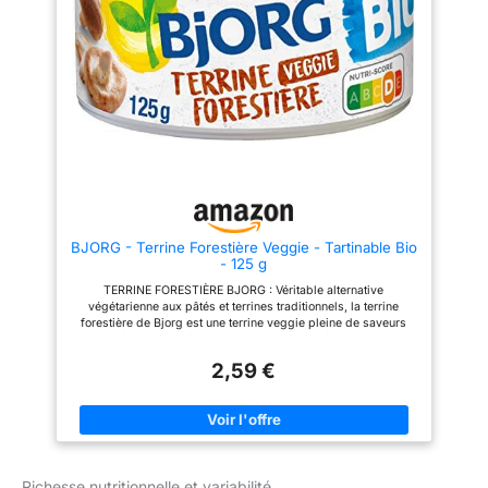
l'équilibre hormonal, à renforcer
l'immunité et à favoriser la santé
mentale et physique.
L'Ashwagandha KSM-66 est
idéal pour ceux qui recherchent
un complement alimentaire
complet pour réduire le stress
et l'anxiete. REGULATION DU
CORTISOL - CORTISOL PERTE
DE POIDS : L’ashwagandha
aide à réduire naturellement le
taux de cortisol, l’hormone du
stress souvent responsable du
stockage des graisses
abdominales et des fringales
BJORG - Terrine Forestière Veggie - Tartinable Bio
émotionnelles. En abaissant le
- 125 g
cortisol, l’ashwagandha
favorise un meilleur équilibre
TERRINE FORESTIÈRE BJORG : Véritable alternative
hormonal, diminue les envies de
végétarienne aux pâtés et terrines traditionnels, la terrine
grignotage liées au stress et
forestière de Bjorg est une terrine veggie pleine de saveurs
peut ainsi soutenir la perte de
pour se faire plaisir à tout moment de la journée LES ATOUTS
poids, en particulier chez les
DE CETTE TERRINE VÉGÉTALE : Source de fibres alimentaires
personnes sujettes au stress
2,59 €
et préparée sans huile de palme, cette terrine ne contient que
chronique ou à la prise de
des ingrédients d'origine végétale issus de l'agriculture
poids émotionnelle.
biologique UN EMBALLAGE PRATIQUE ET ÉCONOMIQUE :
COMPLEMENT ALIMENTAIRE
Cette petite terrine est conditionnée en portion de 125 g dans
POUR LE STRESS ET LE
une boîte refermable et facile à transporter, pour un maximum
SOMMEIL | Un comprimé
de plaisir gustatif sans risque de gaspillage COMMENT
d'Ashwagandha bio par jour
SAVOURER CETTE TERRINE BJORG : Les terrines Bjorg sont
aide à réduire le stress et à
Richesse nutritionnelle et variabilité
délicieuses tartinées sur du pain frais, du pain grillé ou des