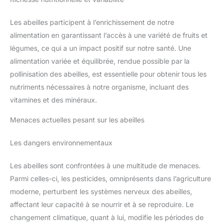
améliorer la qualité du sommeil
toasts, Elles conviennent en apéritif, en entrée ou pour un encas
adulte. Ce complement
salé au moment de votre collation BIO ET VÉGÉTALE DEPUIS
alimentaire est également utilisé
Les abeilles participent à l’enrichissement de notre
TOUJOURS : Pionnière du bio grand public depuis 1988, Bjorg
par les sportifs, notamment en
propose des alternatives végétales et gourmandes aux
musculation, pour son soutien à
alimentation en garantissant l’accès à une variété de fruits et
aliments traditionnels, pour vous régaler tout en augmentant la
la récupération et à l'équilibre
part de végétal dans vos repas
légumes, ce qui a un impact positif sur notre santé. Une
mental. L'Ashwagandha est
donc parfait pour un mode de
alimentation variée et équilibrée, rendue possible par la
vie sain et équilibré.
UTILISATION SIMPLE | Pour
pollinisation des abeilles, est essentielle pour obtenir tous les
bénéficier des bienfaits de
notre Ashwagandha Bio 1200
nutriments nécessaires à notre organisme, incluant des
mg, il est recommandé
vitamines et des minéraux.
d'augmenter progressivement
les doses journalières. Dans ce
cas, prendre les comprimés
Menaces actuelles pesant sur les abeilles
avec un grand verre d'eau : 1
comprimé le matin (jour 1 à 10),
2 comprimés le matin et le midi
Les dangers environnementaux
(jour 11 à 20) puis 3 comprimés
le matin, le midi et le soir.
LABORATOIRE DES GRANIONS |
Les abeilles sont confrontées à une multitude de menaces.
Marque française experte en
oligothérapie et santé naturelle
Parmi celles-ci, les pesticides, omniprésents dans l’agriculture
depuis 1948, vendue en
pharmacies et parapharmacies.
moderne, perturbent les systèmes nerveux des abeilles,
Gamme complète de
affectant leur capacité à se nourrir et à se reproduire. Le
compléments alimentaires
changement climatique, quant à lui, modifie les périodes de