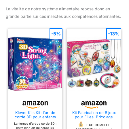
La vitalité de notre système alimentaire repose donc en
grande partie sur ces insectes aux compétences étonnantes.
-5%
-13%
Klever Kits Kit d'art de
Kit Fabrication de Bijoux
corde 3D pour enfants
pour Filles. Bricolage
de 8 9 10 11 12 ans, arts et
Collier Pendentif et
Lanternes d'art de corde 3D :
artisanat, ensemble de
Bracelet Loisirs Créatifs
LE KIT COMPLET
notre kit d'art de corde 3D