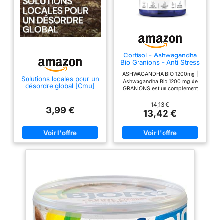
Cortisol - Ashwagandha
Bio Granions - Anti Stress
- KSM-66-60 Comprimes
ASHWAGANDHA BIO 1200mg |
Solutions locales pour un
Ashwagandha Bio 1200 mg de
désordre global [Omu]
GRANIONS est un complement
alimentaire naturel et puissant,
reconnu pour ses effets
14,13 €
3,99 €
antistress et ses bienfaits sur
13,42 €
l'anxiete. Cette plante
adaptogène, l'Ashwagandha,
aide à réduire le stress tout en
favorisant l'équilibre mental et
physique et le sommeil.
L'Ashwagandha est également
apprécié pour ses effets sur la
fertilité. ASHWAGANDHA BIO
KSM-66 | L'extrait breveté
KSM-66 est l'une des formes
les plus concentrées
d'Ashwagandha Bio. Il agit
efficacement en tant qu'anti
stress adulte, aidant à améliorer