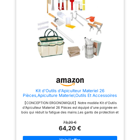
produire de la fumée pour
en voile amovible; facile à
apaiser les abeilles et vous
nettoyer et facile à ranger.
protéger des piqûres. Champ
Design élégant : les vêtements
d'application : cet ensemble est
plus doux sont livrés avec une
très adapté aux besoins de
bande élastique pour une
l'apiculture et peut être utilisé
meilleure protection.
comme ensemble de démarrage
pour les futurs apiculteurs,
divers outils aident à manipuler
les abeilles en toute sécurité.
Kit d'Outils d'Apiculteur Materiel 26
Pièces,Apiculture Materiel,Outils Et Accessoires
Apicoles,Comprend Une Brosse à Abeilles,Un
【CONCEPTION ERGONOMIQUE】Notre modèle Kit d'Outils
Crochet En j,Etc.,Convient Aux Apiculteurs
d'Apiculteur Materiel 26 Pièces est équipé d'une poignée en
Professionnels Débutants
bois qui réduit la fatigue des mains.Les gants de protection et
la cagoule avec visière offrent une excellente protection pour le
visage,le cou,les mains et les bras,et garantissent un confort
73,20 €
optimal dans la plupart des conditions météorologiques. 【LE
64,20 €
MODÈLE KIT D'OUTILS D'APICULTEUR MATERIEL 26 PIÈCES
COMPREND】un fumigateur,des cartouches de fumée,un sac