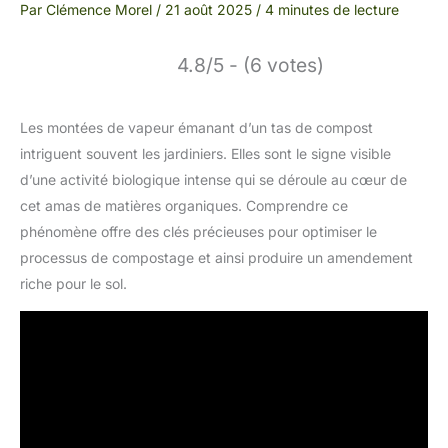
Par
Clémence Morel
/
21 août 2025
/
4 minutes de lecture
4.8/5 - (6 votes)
Les montées de vapeur émanant d’un tas de compost
intriguent souvent les jardiniers. Elles sont le signe visible
d’une activité biologique intense qui se déroule au cœur de
cet amas de matières organiques. Comprendre ce
phénomène offre des clés précieuses pour optimiser le
processus de compostage et ainsi produire un amendement
riche pour le sol.