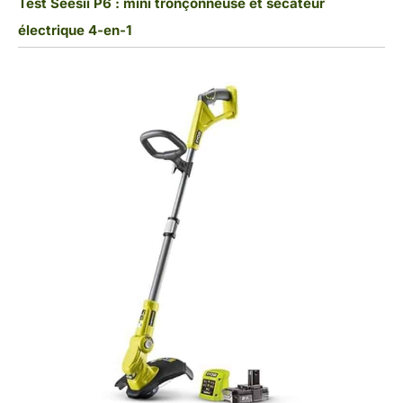
Test Seesii P6 : mini tronçonneuse et sécateur
électrique 4-en-1