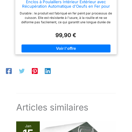
Enclos à Poulaillers Intérieur Extérieur avec
structure modulaire composée
Récupération Automatique d'Oeufs en Fer pour
de cadres d'arc incurvés et
Poules Canards Lapins Chats Chiens
droits amovibles, le filet se
Durable : le produit est fabriqué en fer peint par processus de
120*58*62cm
replie pour un rangement et un
cuisson. Elle est résistante à l'usure, à la rouille et ne se
transport compacts. L'espace
déforme pas facilement, ce qui garantit une longue durée de
de mouvement généreux de
vie. Les tubes épais sont résistants aux morsures et aux
900 cm réduit
morsures pour une longue durée de vie. Capacité spacieuse :
considérablement les querelles
99,90 €
avec la capacité de contenir 9 à 10 coqs, votre volaille a
territoriales entre les animaux.
suffisamment d'espace pour se déplacer, s'installer et
interagir, ce qui favorise leur bien-être général et réduit le
stress causé par la surpopulation. Design flexible : la plaque
supérieure entièrement ouverte et amovible permet un accès
facile lors de la capture des poules, ce qui le rend pratique
pour nourrir les poules ou nettoyer le poulailler. Fonction de
collecte des œufs : le fond incliné permet aux œufs de rouler
automatiquement, de sorte que vous n'avez pas besoin de
chercher des œufs partout dans l'étable. Cela rend la collecte
des œufs plus efficace et réduit le risque de casse des œufs.
Largeur de fente appropriée : la largeur de fente d'environ 1,77
pouces empêche les animaux de s'échapper tout en permettant
une bonne ventilation. L'air frais peut circuler librement et crée
un environnement de vie plus confortable pour les animaux.
Articles similaires
Jan