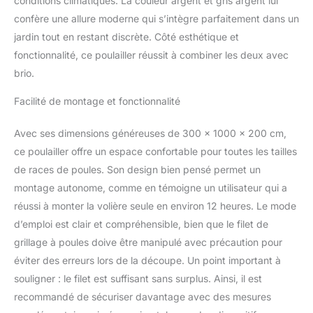
conditions climatiques. La couleur argent et gris argent lui
animaux. Bon à savoir :
【Pour éviter les
confère une allure moderne qui s’intègre parfaitement dans un
dommages causés par les
jardin tout en restant discrète. Côté esthétique et
fortes accumulations de
fonctionnalité, ce poulailler réussit à combiner les deux avec
neige, nous vous
brio.
recommandons de
dégager régulièrement le
Facilité de montage et fonctionnalité
toit en hiver. Son toit en
polyéthylène est résistant
à l'eau et aux UV La porte
Avec ses dimensions généreuses de 300 x 1000 x 200 cm,
est équipée d'une serrure,
ce poulailler offre un espace confortable pour toutes les tailles
ce qui assure une sécurité
de races de poules. Son design bien pensé permet un
accrue à vos petits
montage autonome, comme en témoigne un utilisateur qui a
animaux.Bon à savoir
réussi à monter la volière seule en environ 12 heures. Le mode
:Pour éviter les dommages
causés par les fortes
d’emploi est clair et compréhensible, bien que le filet de
accumulations de neige,
grillage à poules doive être manipulé avec précaution pour
nous vous
éviter des erreurs lors de la découpe. Un point important à
recommandons de
souligner : le filet est suffisant sans surplus. Ainsi, il est
dégager régulièrement le
toit en hiver. Couleur :
recommandé de sécuriser davantage avec des mesures
argenté et gris