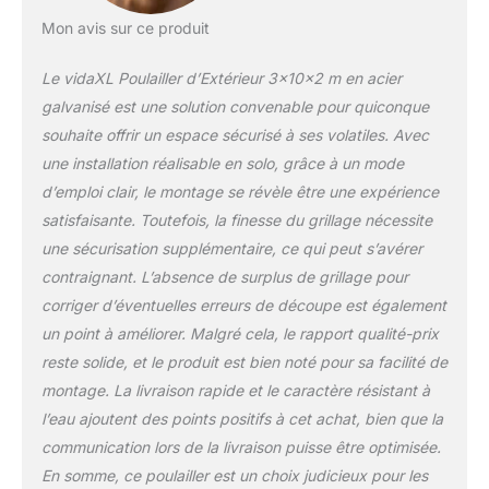
dégager régulièrement le
Mon avis sur ce produit
toit en hiver. Son toit en
polyéthylène est résistant
Le vidaXL Poulailler d’Extérieur 3x10x2 m en acier
à l'eau et aux UV La porte
est équipée d'une serrure,
galvanisé est une solution convenable pour quiconque
ce qui assure une sécurité
souhaite offrir un espace sécurisé à ses volatiles. Avec
accrue à vos petits
une installation réalisable en solo, grâce à un mode
animaux.Bon à savoir
d’emploi clair, le montage se révèle être une expérience
:Pour éviter les dommages
causés par les fortes
satisfaisante. Toutefois, la finesse du grillage nécessite
accumulations de neige,
une sécurisation supplémentaire, ce qui peut s’avérer
nous vous
contraignant. L’absence de surplus de grillage pour
recommandons de
corriger d’éventuelles erreurs de découpe est également
dégager régulièrement le
toit en hiver. Couleur :
un point à améliorer. Malgré cela, le rapport qualité-prix
argenté et gris
reste solide, et le produit est bien noté pour sa facilité de
argenté;Matériau : acier
montage. La livraison rapide et le caractère résistant à
galvanisé, PE
l’eau ajoutent des points positifs à cet achat, bien que la
(polyéthylène);Dimensions
: 3 x 10 x 2 m (l x P x H)
communication lors de la livraison puisse être optimisée.
En somme, ce poulailler est un choix judicieux pour les