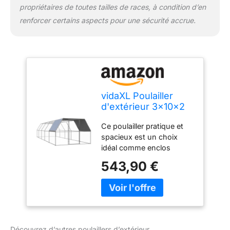
propriétaires de toutes tailles de races, à condition d’en
renforcer certains aspects pour une sécurité accrue.
vidaXL Poulailler
d'extérieur 3x10x2
m Acier galvanisé
Ce poulailler pratique et
spacieux est un choix
idéal comme enclos
extérieur pour vos poules,
543,90 €
canards et autres petits
animaux, et leur assure un
confort optimal. Il
convient également aux
grands oiseaux et peut
servir de volière. Ce
Découvrez d’autres poulaillers d’extérieur