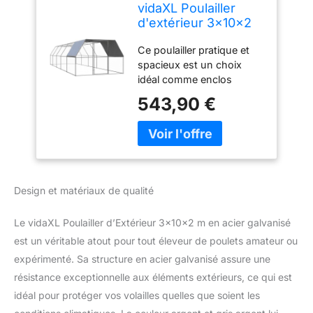
vidaXL Poulailler
d'extérieur 3x10x2
m Acier galvanisé
Ce poulailler pratique et
spacieux est un choix
idéal comme enclos
extérieur pour vos poules,
543,90 €
canards et autres petits
animaux, et leur assure un
confort optimal. Il
convient également aux
grands oiseaux et peut
servir de volière. Ce
Design et matériaux de qualité
poulailler est fabriqué en
acier galvanisé. Son toit
Le vidaXL Poulailler d’Extérieur 3x10x2 m en acier galvanisé
en polyéthylène est
résistant à l'eau et aux UV.
est un véritable atout pour tout éleveur de poulets amateur ou
La porte est équipée
expérimenté. Sa structure en acier galvanisé assure une
d'une serrure, ce qui
résistance exceptionnelle aux éléments extérieurs, ce qui est
assure une sécurité
idéal pour protéger vos volailles quelles que soient les
accrue à vos petits