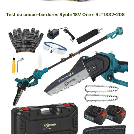
Test du coupe-bordures Ryobi 18V One+ RLT1832-20S