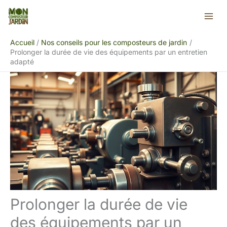
Aller
Rechercher
au
contenu
Accueil
Nos conseils pour les composteurs de jardin
Prolonger la durée de vie des équipements par un entretien
adapté
Prolonger la durée de vie
des équipements par un