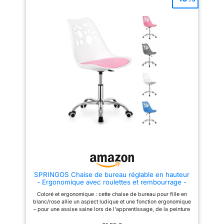
respirant, robuste et durable ; le
Conception Ergonomique
coussin d’assise doté d’un
Omnidirectionnelle: le chaise de
rembourrage en mousse de 8
bureau naspaluro utilise une
cm d’épaisseur soulage vos
conception ergonomique
hanches Dossier et appui-tête
avancée, équipée d'un support
réglables : Activez la fonction
lombaire adaptable de 0 à 20 °,
bascule du dossier à l’aide du
d'un dossier inclinable de 90 à
levier et profitez d’un moment
120 °, d'un appui-tête réglable
de détente ; avec son appui-tête
en hauteur et en angle. La
réglable en hauteur et en
conception ergonomique multi-
inclinaison, cette chaise
angle peut parfaitement
s’adapte à la taille de
s'adapter aux courbes de votre
l’utilisateur Accoudoirs bien
corps et vous apporter un
pensés : Les accoudoirs
confort total. Si vous devez
relevables à 90° permettent de
rester assis longtemps au
glisser le fauteuil sous le
travail, le chaise ergonomique
bureau ; le rembourrage doux
naspaluro est le bon choix pour
offre un soutien optimal à vos
vous ! Pas seulement pour le
bras Montage facile : Grâce aux
bureau à domicile : la hauteur
instructions claires et aux
de la chaise de bureau et
pièces numérotées, une seule
l'appui-tête sont réglables,
personne suffit pour monter
vous pouvez vous adapter à
cette chaise ergonomique en
votre taille, choisir la position
SPRINGOS Chaise de bureau réglable en hauteur
seulement 15 à 30 minutes, afin
assise la plus confortable et
- Ergonomique avec roulettes et rembourrage -
de profiter rapidement de son
vous concentrer sur votre
Idéale pour l'apprentissage et les loisirs - Blanc et
confort
travail. Que vous l'utilisiez pour
Coloré et ergonomique : cette chaise de bureau pour fille en
rose Pour enfants dès 6 ans
le bureau, l'étude ou le jeu, que
blanc/rose allie un aspect ludique et une fonction ergonomique
vous soyez ingénieur, maître de
– pour une assise saine lors de l'apprentissage, de la peinture
jeu ou service clientèle, tant que
ou des devoirs. Réglable de manière flexible : hauteur d'assise
vous restez assis longtemps, la