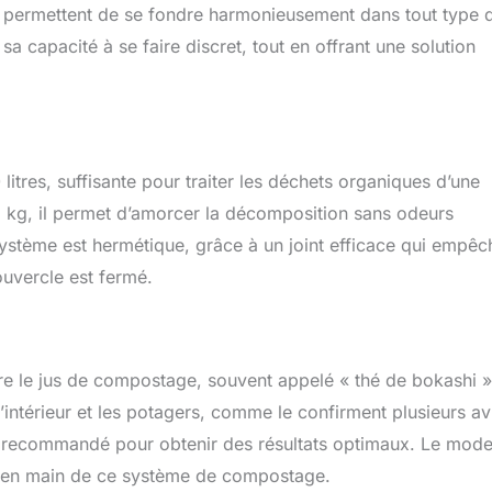
lui permettent de se fondre harmonieusement dans tout type 
hets ménagers typiques, pouvant accueillir environ deux
ts organiques. Facile à utiliser : Le bac Bokashi a un processus
 sa capacité à se faire discret, tout en offrant une solution
des déchets organiques, saupoudrez de son, tassez-le et fermez
ttez le liquide tous les quelques jours. Une fois plein, laissez le
dant 2 semaines avant d'ajouter le pré-compost à votre jardin.
aux permet un compostage continu : remplissez un seau pendant
nte. Le kit comprend 2 seaux Bokashi (10 L chacun), 2 plaques
rforées, une plaque d'étanchéité et 1 kg de son Bokashi.
itres, suffisante pour traiter les déchets organiques d’une
teur 29,5 cm, largeur 26 cm, profondeur 23 cm.
 1 kg, il permet d’amorcer la décomposition sans odeurs
 système est hermétique, grâce à un joint efficace qui empêc
uvercle est fermé.
ire le jus de compostage, souvent appelé « thé de bokashi 
d’intérieur et les potagers, comme le confirment plusieurs av
est recommandé pour obtenir des résultats optimaux. Le mod
rise en main de ce système de compostage.