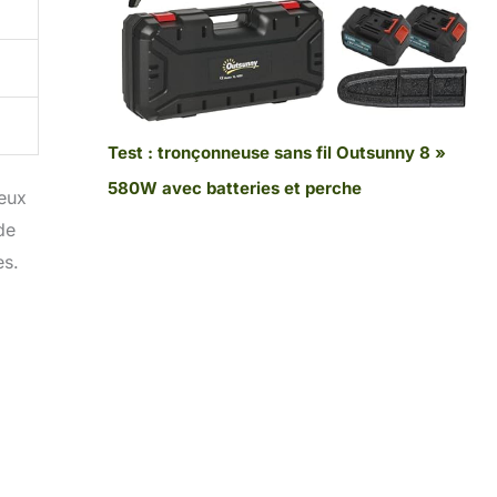
Test : tronçonneuse sans fil Outsunny 8 »
580W avec batteries et perche
ceux
de
es.