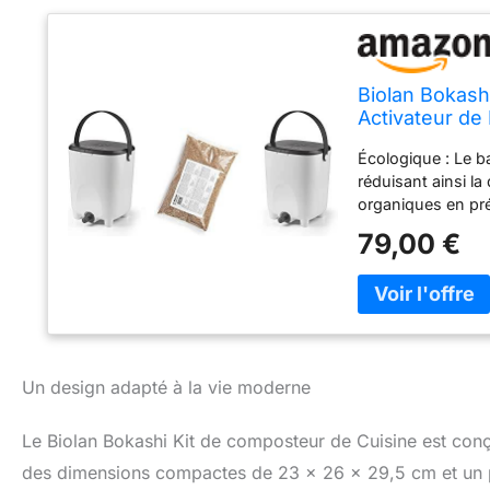
Biolan Bokash
Activateur de
Écologique : Le b
réduisant ainsi la
organiques en pr
jardin ou directem
79,00 €
microbes et des nu
Contrôle des odeu
s'échappe et rend 
permet de pré-co
En outre, le couve
engrais pour les 
Un design adapté à la vie moderne
nutriments, connu
récupéré à l'aide 
santé et la crois
Le Biolan Bokashi Kit de composteur de Cuisine est con
moderne et éléga
des dimensions compactes de 23 x 26 x 29,5 cm et un po
n'importe quel esp