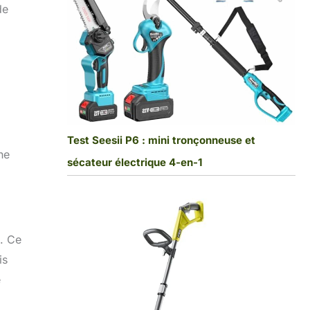
de
Test Seesii P6 : mini tronçonneuse et
he
sécateur électrique 4-en-1
». Ce
is
e