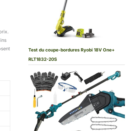
rix.
ins
osent
Test du coupe-bordures Ryobi 18V One+
RLT1832-20S