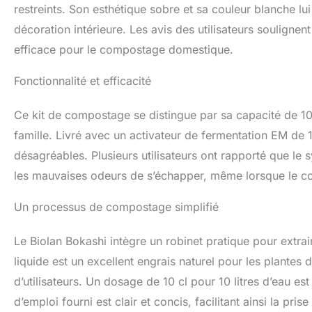
restreints. Son esthétique sobre et sa couleur blanche 
production de déc
semaines de déche
décoration intérieure. Les avis des utilisateurs soulignent
simple : ajoutez 
efficace pour le compostage domestique.
le couvercle. Égou
bac fermenter pen
Fonctionnalité et efficacité
Le kit à deux se
que l'autre ferme
intermédiaires pe
Ce kit de compostage se distingue par sa capacité de 10 l
Dimensions : hau
famille. Livré avec un activateur de fermentation EM de
désagréables. Plusieurs utilisateurs ont rapporté que le
les mauvaises odeurs de s’échapper, même lorsque le co
Un processus de compostage simplifié
Le Biolan Bokashi intègre un robinet pratique pour extra
liquide est un excellent engrais naturel pour les plantes 
d’utilisateurs. Un dosage de 10 cl pour 10 litres d’eau 
d’emploi fourni est clair et concis, facilitant ainsi la p