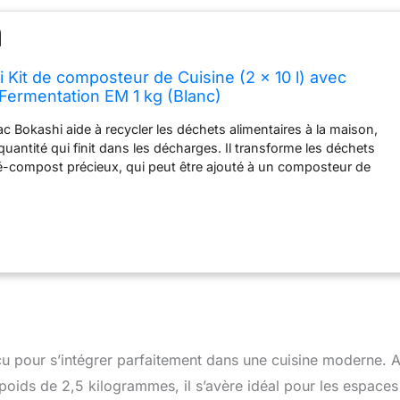
i Kit de composteur de Cuisine (2 x 10 l) avec
 Fermentation EM 1 kg (Blanc)
ac Bokashi aide à recycler les déchets alimentaires à la maison,
 quantité qui finit dans les décharges. Il transforme les déchets
é-compost précieux, qui peut être ajouté à un composteur de
ent au sol. Cela améliore la qualité du sol en ajoutant des
triments utiles, rendant les plantes plus saines et plus fortes.
rs : le joint hermétique garantit qu'aucune odeur désagréable ne
le seau Bokashi idéal pour l'intérieur. Cette fonctionnalité vous
mposter les déchets de cuisine sans vous soucier des odeurs.
rcle sécurisé aide à garder les insectes à l'extérieur. Excellent
plantes : le processus Bokashi génère un liquide riche en
 sous le nom de thé Bokashi. Ce liquide peut être facilement
du robinet bien conçu et sert d'engrais organique, stimulant la
sance des plantes. Design moderne et compact : le design
çu pour s’intégrer parfaitement dans une cuisine moderne. 
nt du composteur Bokashi lui permet de s'adapter parfaitement à
ids de 2,5 kilogrammes, il s’avère idéal pour les espaces
ace de cuisine. Sa taille compacte est parfaite pour la