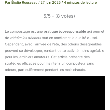
Par
Élodie Rousseau
/
27 juin 2025
/
4 minutes de lecture
5/5 - (8 votes)
Le compostage est une
pratique écoresponsable
qui permet
de
réduire les déchets
tout en améliorant la qualité du sol.
Cependant, avec l’arrivée de l’été, des odeurs désagréables
peuvent se développer, rendant cette activité moins agréable
pour les jardiniers amateurs. Cet article présente des
stratégies efficaces pour maintenir un composteur sans
odeurs, particulièrement pendant les mois chauds.