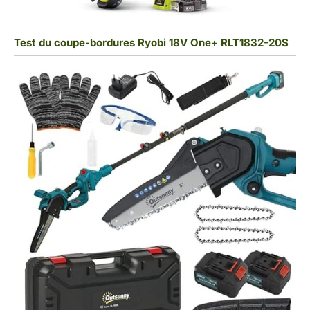
Test du coupe-bordures Ryobi 18V One+ RLT1832-20S