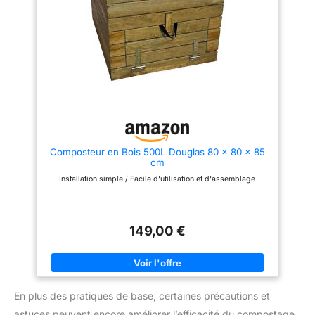
FACILE : Notre composteur peut
disperse le contenu. Montage
etre monté en seulement 3
facile et rapide, sans outils : il
minutes. Vous n’avez pas
suffit d'emboîter les pièces
besoin d’utiliser d’outils. Une
pour assembler le composteur
notice de montage claire et
GRANDE CAPACITÉ : Avec une
simple est fournie dans le
capacité de 300 litres, ce
carton. Vous pourrez ainsi le
composteur offre une utilisation
déplacer facilement. GRANDE
de longue durée et diminue la
CAPACITÉ : Notre bac
nécessité de manipulations
composteur a une capacité de
fréquentes, augmentant ainsi
300L, suffisante pour une
l'efficacité du compostage et de
utilisation quotidienne tout en
la fermentation INFORMATIONS
maintenant une taille non
SUR LE COMPOSTEUR DE
imposante et disgracieuse.
JARDIN : Dimensions totales :
Composteur en Bois 500L Douglas 80 x 80 x 85
CARACTÉRISTIQUE : Matériaux
60,5L x 60,5l x 81,5H cm ; -
cm
– Polypropylène (résistant aux
Capacité : 300 L
intempéries, imperméable) ;
Installation simple / Facile d'utilisation et d'assemblage
Capacité–300L ; Dimensions–
58 * 58 * 80 (cm)
149,00 €
En plus des pratiques de base, certaines précautions et
astuces peuvent encore améliorer l’efficacité du compostage