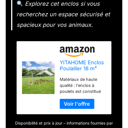
Explorez cet enclos si vous
recherchez un espace sécurisé et
spacieux pour vos animaux.
YITAHOME Enclos
Poulailler 18 m²
Enclos Poule Parc
Matériaux de haute
grillagé 3×6M
qualité : l'enclos à
Acier galvanisé
poulets est constitué
d'un cadre en acier
galvanisé de haute
qualité et d'un
revêtement en PVC, qui
garantit la résistance à
Disponibilité et prix à jour – informations fournies par
la rouille et aux