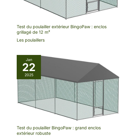
qualité est un
incontournable pour
de nombreux
amoureux des
animaux et convient
Test du poulailler extérieur BingoPaw : enclos
grillagé de 12 m²
à toutes sortes
d'animaux, y compris
Les poulaillers
le poulet, le chien, le
chat, le canard, le
lapin, l'oiseau, etc.
Jan
22
2025
Test du poulailler BingoPaw : grand enclos
extérieur robuste