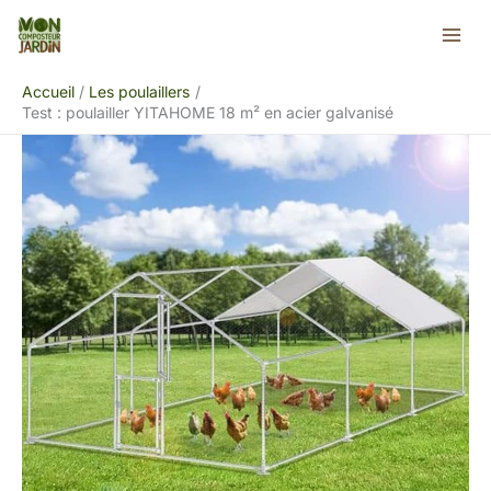
Aller
Rechercher
au
contenu
Accueil
Les poulaillers
Test : poulailler YITAHOME 18 m² en acier galvanisé