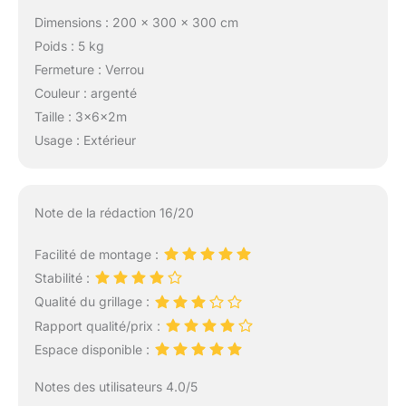
nombreux amoureux
Dimensions : 200 x 300 x 300 cm
des animaux et
Poids : 5 kg
convient à toutes
sortes d'animaux, y
Fermeture : Verrou
compris le poulet, le
Couleur : argenté
chien, le chat, le
Taille : 3x6x2m
canard, le lapin,
Usage : Extérieur
l'oiseau, etc.
Note de la rédaction 16/20
Facilité de montage :
Stabilité :
Qualité du grillage :
Rapport qualité/prix :
Espace disponible :
Notes des utilisateurs 4.0/5