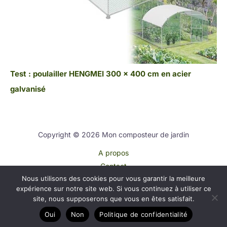
Test : poulailler HENGMEI 300 x 400 cm en acier
galvanisé
Copyright © 2026 Mon composteur de jardin
A propos
Contact
Nous utilisons des cookies pour vous garantir la meilleure
Plan du site
expérience sur notre site web. Si vous continuez à utiliser ce
Mentions légales
site, nous supposerons que vous en êtes satisfait.
Politique de confidentialité
Oui
Non
Politique de confidentialité