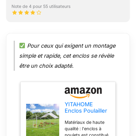
Note de 4 pour 55 utilisateurs
Pour ceux qui exigent un montage
simple et rapide, cet enclos se révèle
être un choix adapté.
YITAHOME
Enclos Poulailler
18 m² Enclos
Matériaux de haute
Poule Parc
qualité : l'enclos à
grillagé 3×6M
poulets est constitué