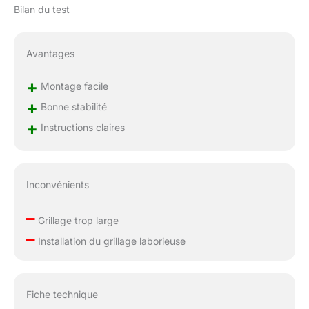
Bilan du test
panneau pare-soleil
empêche également la
lumière solaire
Avantages
excessive et maintient
une température
+
ambiante confortable.
Montage facile
Espace confortable :
+
Bonne stabilité
l'enclos extérieur pour
+
Instructions claires
lapins et poules,
mesurant 300 x 600 x
200 centimètres, offre
suffisamment d'espace
Inconvénients
pour que les petits
animaux puissent se
–
déplacer et se reposer
Grillage trop large
librement, assurant leur
–
Installation du grillage laborieuse
santé et leur bonheur.
Largement utilisé :
notre poulailler de
haute qualité est un
Fiche technique
incontournable pour de