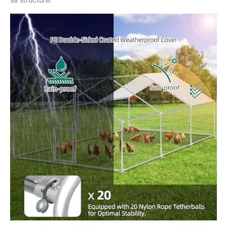
obstacle de la porte et
du verrou intégrés
permet un accès
pratique à l’enceinte
extérieure tout en
garantissant un
verrouillage et un
déverrouillage
sécurisés. Protection
contre les intempéries :
la housse de pluie en
PE et les panneaux de
protection solaire
inclus empêchent
efficacement l'eau de
pluie de pénétrer et
protègent les petits
animaux des
conditions
météorologiques
défavorables. La
conception du