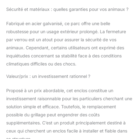
souhaitée et empêche
Sécurité et matériaux : quelles garanties pour vos animaux ?
efficacement les
animaux de
s'échapper. La bâche
Fabriqué en acier galvanisé, ce parc offre une belle
de pluie avec œillets
robustesse pour un usage extérieur prolongé. La fermeture
peut être fixée de
par verrou est un atout pour assurer la sécurité de vos
manière flexible à l'aide
animaux. Cependant, certains utilisateurs ont exprimé des
de sangles élastiques.
inquiétudes concernant sa stabilité face à des conditions
Sécurité et stabilité : La
porte est équipée
climatiques difficiles ou des chocs.
d'une serrure pour
assurer la sécurité des
Valeur/prix : un investissement rationnel ?
animaux. Les matériaux
robustes fournissent
Proposé à un prix abordable, cet enclos constitue un
une structure stable
investissement raisonnable pour les particuliers cherchant une
qui empêche
solution simple et efficace. Toutefois, le remplacement
l'effondrement ou les
dommages et offre un
possible du grillage peut engendrer des coûts
habitat sûr aux
supplémentaires. C’est un produit principalement destiné à
animaux. La
ceux qui cherchent un enclos facile à installer et fiable dans
conception sans
sa structure.