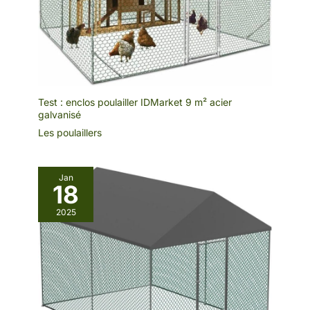
la lumière solaire
excessive et
maintient une
température
ambiante
confortable. Espace
confortable : l'enclos
Test : enclos poulailler IDMarket 9 m² acier
extérieur pour lapins
galvanisé
et poules, mesurant
Les poulaillers
300 x 600 x 200
centimètres, offre
suffisamment
Jan
d'espace pour que
18
les petits animaux
puissent se déplacer
2025
et se reposer
librement, assurant
leur santé et leur
bonheur. Largement
utilisé : notre
poulailler de haute