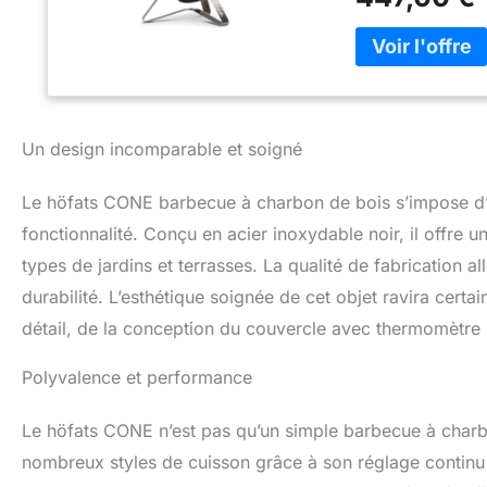
DE PRO : Le CONE 
équipé d'une gril
surface totale de 
thermomètre dans 
barbecue, par ex
en acier inoxydabl
de sorte que le b
Un design incomparable et soigné
parfaitement apte
conique, il ne p
Le höfats CONE barbecue à charbon de bois s’impose d’a
OPTIONNELS : Des
housse de protect
fonctionnalité. Conçu en acier inoxydable noir, il offre 
tablette de rangem
types de jardins et terrasses. La qualité de fabrication a
froides et les gri
durabilité. L’esthétique soignée de cet objet ravira cer
propre. A PROPOS
fabriqués avec de
détail, de la conception du couvercle avec thermomètre int
höfats, pour que 
Les produits höfa
Polyvalence et performance
bons outils. Pour 
Le höfats CONE n’est pas qu’un simple barbecue à charbo
nombreux styles de cuisson grâce à son réglage continu d