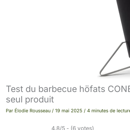
Test du barbecue höfats CONE
seul produit
Par
Élodie Rousseau
/
19 mai 2025
/
4 minutes de lectur
4.8/5 - (6 votes)