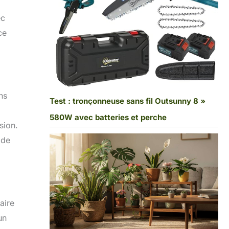
ec
ce
ns
Test : tronçonneuse sans fil Outsunny 8 »
580W avec batteries et perche
sion.
 de
aire
un