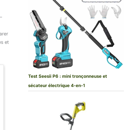
–
arer
s et
Test Seesii P6 : mini tronçonneuse et
sécateur électrique 4-en-1