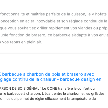
onctionnalité et maîtrise parfaite de la cuisson, le « höfats 
 conception en acier inoxydable et son réglage continu de la
que vous souhaitiez griller rapidement vos viandes ou prép
ble fonction de brasero, ce barbecue s’adapte à vos envie
 vos repas en plein air.
 barbecue à charbon de bois et brasero avec
églage continu de la chaleur - barbecue design en
ir
BON DE BOIS GÉNIAL : Le CONE transfère le confort du
 le barbecue à charbon. L'écart entre le charbon et les grillades
lation, ce qui permet de régler efficacement la température du
E peut être utilisé comme un brasero élégant aussi BARBECUE