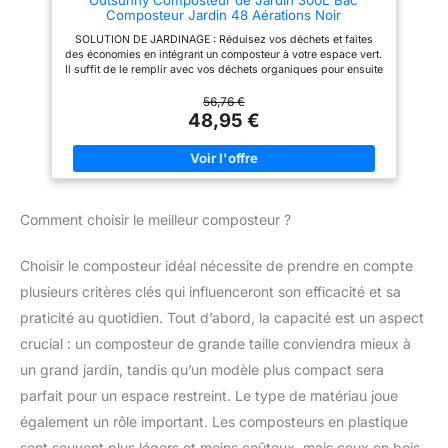
Outsunny Composteur de Jardin 300L Bac
CARACTÉRISTIQUE : Matériaux
noire ajoute une touche
Composteur Jardin 48 Aérations Noir
– Polypropylène (résistant aux
d'élégance à votre jardin
intempéries, imperméable) ;
SOLUTION DE JARDINAGE : Réduisez vos déchets et faites
Capacité–300L ; Dimensions–
des économies en intégrant un composteur à votre espace vert.
58 * 58 * 80 (cm)
Il suffit de le remplir avec vos déchets organiques pour ensuite
améliorer la qualité de votre terre grâce à la transformation de
ces résidus SYSTÈME CIRCULATOIRE : Ce composteur de
56,76 €
jardin est équipé de douze aérations par côté (soit un total de
48,95 €
48), optimisant ainsi la circulation de l'air et l'absorption
d'oxygène pour une fermentation très efficace COUVERCLE À
CLIPSER : Protège efficacement contre les petites bêtes
indésirables et les intempéries, en évitant que le vent ne
disperse le contenu. Montage facile et rapide, sans outils : il
suffit d'emboîter les pièces pour assembler le composteur
Comment choisir le meilleur composteur ?
GRANDE CAPACITÉ : Avec une capacité de 300 litres, ce
composteur offre une utilisation de longue durée et diminue la
nécessité de manipulations fréquentes, augmentant ainsi
Choisir le composteur idéal nécessite de prendre en compte
l'efficacité du compostage et de la fermentation
INFORMATIONS SUR LE COMPOSTEUR DE JARDIN :
plusieurs critères clés qui influenceront son efficacité et sa
Dimensions totales : 60,5L x 60,5l x 81,5H cm ; - Capacité :
300 L
praticité au quotidien. Tout d’abord, la capacité est un aspect
crucial : un composteur de grande taille conviendra mieux à
un grand jardin, tandis qu’un modèle plus compact sera
parfait pour un espace restreint. Le type de matériau joue
également un rôle important. Les composteurs en plastique
sont souvent plus légers et moins coûteux, mais ceux en bois