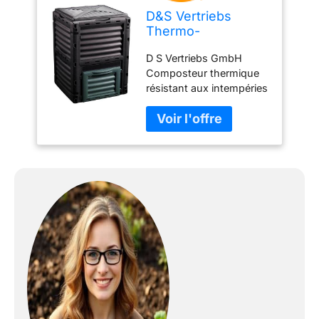
D&S Vertriebs
Thermo-
composteur
D S Vertriebs GmbH
résistant aux
Composteur thermique
intempéries
résistant aux intempéries
Bac à compost Noir