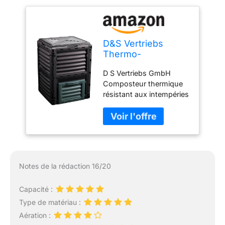
également résistant aux
intempéries et aux
rayons UV, garantissant
ainsi sa durabilité
D&S Vertriebs
Caractéristiques
Thermo-
techniques précises: Le
composteur
composteur présente
D S Vertriebs GmbH
résistant aux
des dimensions de L 61
Composteur thermique
intempéries
cm x P 61 cm x H 83 cm,
résistant aux intempéries
lui permettant de
Bac à compost Noir
s'adapter à différents
espaces. Sa couleur
noire ajoute une touche
d'élégance à votre jardin
Notes de la rédaction 16/20
Capacité :
Type de matériau :
Aération :