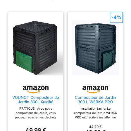
-4%
VOUNOT Composteur de
Composteur de Jardin
Jardin 300L Qualité
300 L WERKA PRO
Supérieure Bac
PRATIQUE : Avec notre
Installation facile: Le
Composteur pour Jardin
composteur de jardin, vous
composteur de jardin WERKA
Déchets Bac à Composte
pouvez recycler les déchets
PRO est facile à installer, ne
en Polypropylène
naturels de votre maison et
nécessitant aucun outil pour son
Résistant aux Chocs et
jardin en un terreau riche et
assemblage. De plus, son
44,79 €
aux UV Noir Vert Lot de 1
49,99 €
naturel. Vous pouvez retirer
design permet de le déplacer