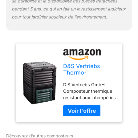
sa durabilité et la disponibilité des pièces détachées
pendant 5 ans, ce qui en fait un investissement judicieux
pour tout jardinier soucieux de l’environnement.
D&S Vertriebs
Thermo-
composteur
D S Vertriebs GmbH
résistant aux
Composteur thermique
intempéries
résistant aux intempéries
Bac à compost Noir
Découvrez d’autres composteurs