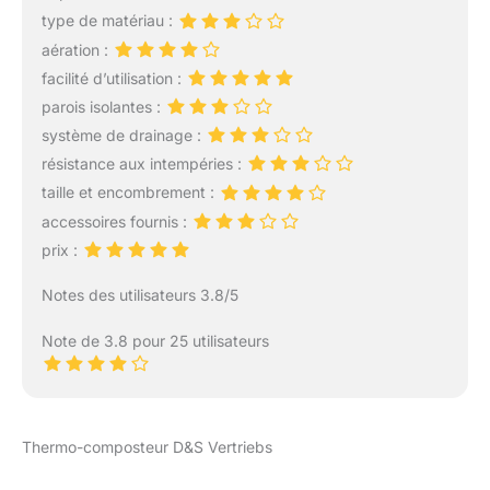
une utilisation
type de matériau :
quotidienne, tout en
restant discret dans
aération :
votre jardin, pour une
facilité d’utilisation :
intégration parfaite
parois isolantes :
Système thermique
système de drainage :
intelligent: Sa couleur
noire permet un
résistance aux intempéries :
développement
taille et encombrement :
thermique optimal à
accessoires fournis :
l'intérieur pendant
prix :
l'ensoleillement. Les
trous d'aération à la
Notes des utilisateurs 3.8/5
surface du composteur
favorisent la
Note de 3.8 pour 25 utilisateurs
décomposition naturelle
des déchets Résistance
éprouvée: Conçu en
polypropylène, un
matériau connu pour sa
Thermo-composteur D&S Vertriebs
résistance, ce
composteur est