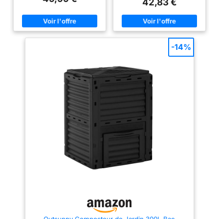
42,83 €
facilement le compost grâce à
facilement, pour une utilisation
une ouverture spéciale se
pratique et sans effort Capacité
trouvant au bas du composteur.
généreuse: Avec une
EFFICACE : Notre bac à
contenance de 300 litres, ce
composte est fait de
composteur offre une capacité
polypropylène noire et verte, ce
optimale pour une utilisation
-14%
qui permet ce bac d’atteindre
quotidienne, tout en restant
une température plus élevée
discret dans votre jardin, pour
rapidement à l’intérieur. De
une intégration parfaite Système
plus, des trous d'air à la
thermique intelligent: Sa couleur
surface du composteur peuvent
noire permet un développement
permettre à l'air de pénétrer, ce
thermique optimal à l'intérieur
qui est plus propice à une
pendant l'ensoleillement. Les
décomposition naturelle des
trous d'aération à la surface du
déchets biologiques. MONTAGE
composteur favorisent la
FACILE : Notre composteur peut
décomposition naturelle des
etre monté en seulement 3
déchets Résistance éprouvée:
minutes. Vous n’avez pas
Conçu en polypropylène, un
besoin d’utiliser d’outils. Une
matériau connu pour sa
notice de montage claire et
résistance, ce composteur est
simple est fournie dans le
également résistant aux
carton. Vous pourrez ainsi le
intempéries et aux rayons UV,
déplacer facilement. GRANDE
garantissant ainsi sa durabilité
CAPACITÉ : Notre bac
Caractéristiques techniques
composteur a une capacité de
précises: Le composteur
300L, suffisante pour une
présente des dimensions de L
utilisation quotidienne tout en
61 cm x P 61 cm x H 83 cm, lui
maintenant une taille non
permettant de s'adapter à
imposante et disgracieuse.
différents espaces. Sa couleur