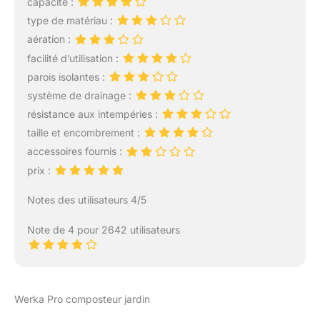
capacité :
est fait de polypropylène
type de matériau :
noire et verte, ce qui
permet ce bac d’atteindre
aération :
une température plus
facilité d’utilisation :
élevée rapidement à
parois isolantes :
l’intérieur. De plus, des
système de drainage :
trous d'air à la surface du
composteur peuvent
résistance aux intempéries :
permettre à l'air de
taille et encombrement :
pénétrer, ce qui est plus
accessoires fournis :
propice à une
prix :
décomposition naturelle
des déchets biologiques.
Notes des utilisateurs 4/5
MONTAGE FACILE :
Notre composteur peut
Note de 4 pour 2642 utilisateurs
etre monté en seulement
3 minutes. Vous n’avez
pas besoin d’utiliser
d’outils. Une notice de
montage claire et simple
Werka Pro composteur jardin
est fournie dans le