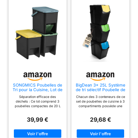
SONGMICS Poubelles de
BigDean 3x 25L Système
Tri pour la Cuisine, Lot de
de tri sélectif Poubelle de
3, Empilables, 20 L,
cuisine 3 compartiments
Séparation efficace des
Chacun des 3 conteneurs de ce
Recyclage, Couvercles à
Empilable avec poignée
déchets : Ce lot comprend 3
set de poubelles de cuisine à 3
Ouverture par Pression,
Poubelle de cuisine
poubelles compactes de 20 L
compartiments possède une
Autocollants, Coffre de
(taille : 37,2 x 25,2 x 32 cm).
poignée de transport – pour un
Rangement, Jaune, Bleu
Elles peuvent être empilées
transport sans effort vers la
et Vert LTB763BZ01
39,99 €
29,68 €
pour obtenir une configuration
vidange. Les couvercles
personnalisée, qui permet de
amovibles rendent la poubelle
gagner de la place et de trier
particulièrement pratique pour
les déchets Facile à ouvrir :
un vidage rapide et hygiénique.