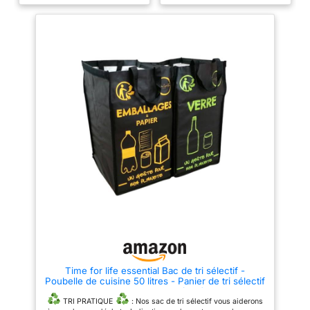
L'ouverture par pression de la
Le système de tri sélectif offre
poubelle de cuisine permet au
beaucoup de volume avec 3 x
couvercle de rester ouvert,
25 litres – Convient aussi bien
même lorsque les poubelles
pour la cuisine, le garage ou le
sont empilées, ce qui simplifie
bureau. La poubelle de cuisine
votre gestion des déchets Code
est particulièrement étroite et
couleur, autocollants inclus :
trouve sa place dans n'importe
Ces 3 poubelles sont en jaune,
quelle niche, idéale pour les
bleu et vert pour trier les
petits espaces. Grâce à la
déchets recyclables comme le
fonction d'empilement
plastique, le papier et le verre.
intelligente avec verrouillage
10 autocollants sont inclus pour
antidérapant, le système de tri
identifier les différents types de
des déchets de cuisine reste
déchets Portable avec des
toujours sûr et bien rangé. Les
poignées : Chaque poubelle est
conteneurs de recyclage sont
équipée d'une poignée pour
équipés de couvercles codés
faciliter son déplacement. Que
par couleur et d'autocollants
vous les transportiez pour les
correspondants pour faciliter le
vider ou que vous les emmeniez
tri des déchets. Avec sa
en camping, ces poubelles sont
fabrication en Europe, la
conçues pour assurer une
poubelle de cuisine répond aux
grande praticité Usage multiple
exigences de qualité les plus
: S'ils peuvent servir à trier les
élevées pour les trajets de
déchets, ces bacs de cuisine
livraison courts. Le matériau en
peuvent également être utilisés
plastique robuste rend ce seau
comme boîtes de rangement,
à fumier léger, facile d'entretien
Time for life essential Bac de tri sélectif -
par exemple pour la litière du
et durable. Grâce à son design
Poubelle de cuisine 50 litres - Panier de tri sélectif
chat, offrant ainsi une solution
polyvalent, la poubelle est
2 compartiments (noir)
modulable pour tous les foyers
adaptée pour une utilisation
TRI PRATIQUE
: Nos sac de tri sélectif vous aiderons
dans la cuisine, le bureau ou la