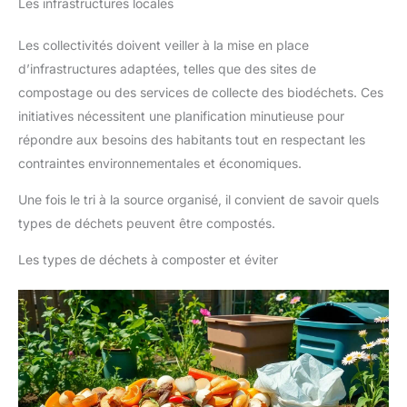
Les infrastructures locales
bon pour l' environnement à tous les niveaux. En bonus, un
Ebook et un jeu pédagogique offerts pour en savoir plus sur le
tri selectif, apprendre les bons gestes en famille et pouvoir
Les collectivités doivent veiller à la mise en place
inciter votre entourage. Faites un geste bon pour la planète.
Cliquez sur « AJOUTER AU PANIER » maintenant, vous verrez
d’infrastructures adaptées, telles que des sites de
la différence !
compostage ou des services de collecte des biodéchets. Ces
initiatives nécessitent une planification minutieuse pour
répondre aux besoins des habitants tout en respectant les
contraintes environnementales et économiques.
Une fois le tri à la source organisé, il convient de savoir quels
types de déchets peuvent être compostés.
Les types de déchets à composter et éviter