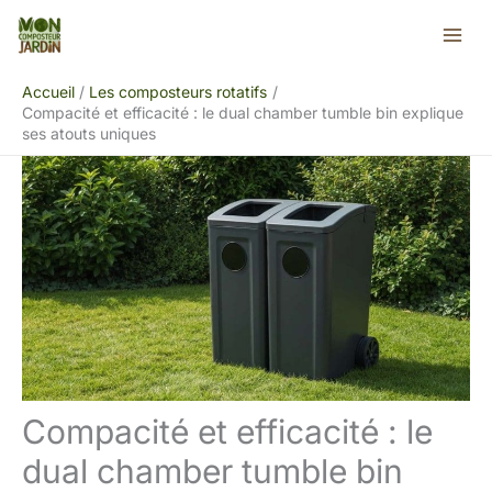
Aller
Rechercher
au
contenu
Accueil
Les composteurs rotatifs
Compacité et efficacité : le dual chamber tumble bin explique
ses atouts uniques
Compacité et efficacité : le
dual chamber tumble bin