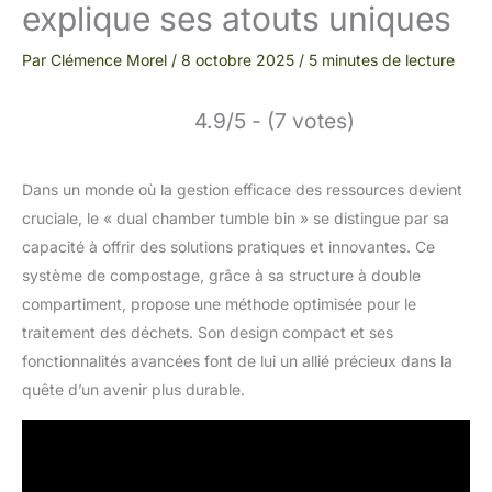
explique ses atouts uniques
Par
Clémence Morel
/
8 octobre 2025
/
5 minutes de lecture
4.9/5 - (7 votes)
Dans un monde où la gestion efficace des ressources devient
cruciale, le « dual chamber tumble bin » se distingue par sa
capacité à offrir des solutions pratiques et innovantes. Ce
système de compostage, grâce à sa structure à double
compartiment, propose une méthode optimisée pour le
traitement des déchets. Son design compact et ses
fonctionnalités avancées font de lui un allié précieux dans la
quête d’un avenir plus durable.