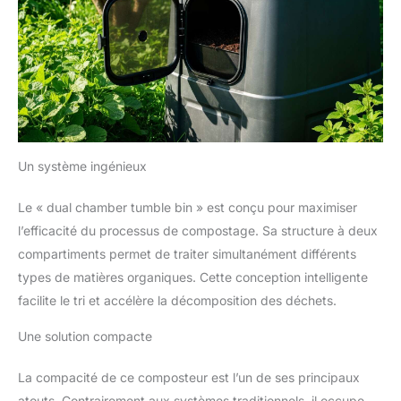
Un système ingénieux
Le « dual chamber tumble bin » est conçu pour maximiser
l’efficacité du processus de compostage. Sa structure à deux
compartiments permet de traiter simultanément différents
types de matières organiques. Cette conception intelligente
facilite le tri et accélère la décomposition des déchets.
Une solution compacte
La compacité de ce composteur est l’un de ses principaux
atouts. Contrairement aux systèmes traditionnels, il occupe