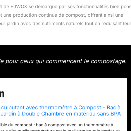
t
de EJWOX se démarque par ses fonctionnalités bien pen
et une production continue de compost, offrant ainsi une
eur jardin avec des nutriments naturels tout en réduisant leu
de pour ceux qui commencent le compostage.
culbutant avec thermomètre à Compost – Bac à
Jardin à Double Chambre en matériau sans BPA
oir)
sible du compost : bac à compost avec un thermomètre à
s dire quelle température est la meilleure pour la garder, et