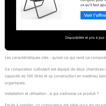
ce qu'il faut aj
profonde humani
plus facilement
compostage. Te
composteur 2021
modifie le pann
Rendez la vie pl
Disponibilité et prix à jou
les déchets alim
le mieux avec 
technologie de 
entier.
Les caractéristiques clés : qu’est-ce qui rend ce compos
Ce composteur culbutant est équipé de deux chambres di
capacité de 100 litres et sa construction en matériau sa
organiques.
Installation et utilisation : à qui s’adresse ce produit ?
Facile à installer, ce composteur est idéal pour les nouv