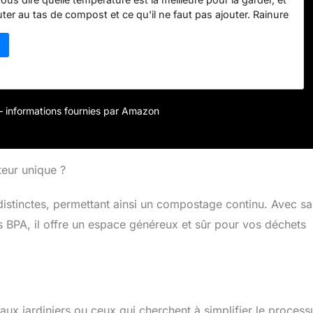
outer au tas de compost et ce qu'il ne faut pas ajouter. Rainure
sée : la profondeur de 50 mm vous permet de faire pivoter
 le bac à compost pour obtenir un meilleur processus de
mps d'assemblage court : la nouvelle version du
 a réduit la quantité de vis pour un assemblage facile et
eau central pour séparer étroitement les deux chambres.
us verte : le compostage est le meilleur moyen de convertir
r – informations fournies par Amazon
entaires en aliments végétaux qui enrichiraient le sol. Faites-
EJWOX : les composteurs EJWOX sont conçus avec une
pointe et offrent un service client exceptionnel dans le monde
teur unique ?
stinctes, permettant ainsi un compostage continu. Avec sa
ns BPA, il offre un espace généreux et sûr pour vos déchets
eaux jardiniers ou ceux qui cherchent à simplifier le process