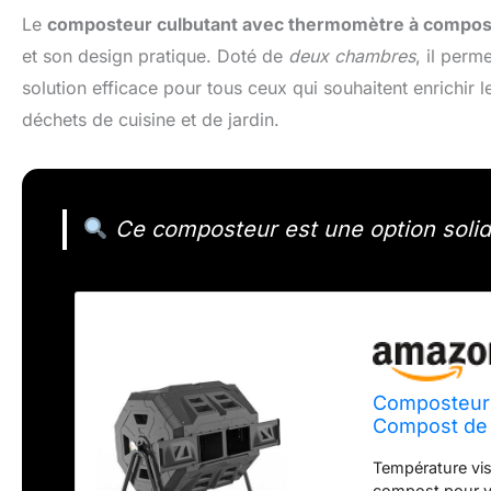
Le
composteur culbutant avec thermomètre à compos
et son design pratique. Doté de
deux chambres
, il perm
solution efficace pour tous ceux qui souhaitent enrichir l
déchets de cuisine et de jardin.
Ce composteur est une option soli
Composteur 
Compost de 
(100 litres, N
Température vi
compost pour vou