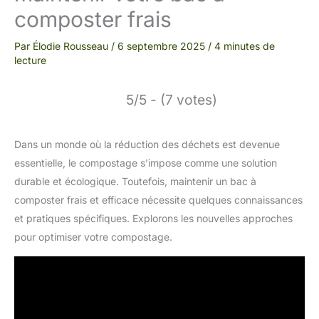
composter frais
Par
Élodie Rousseau
/
6 septembre 2025
/
4 minutes de
lecture
5/5 - (7 votes)
Dans un monde où la réduction des déchets est devenue
essentielle, le compostage s’impose comme une solution
durable et écologique. Toutefois, maintenir un bac à
composter frais et efficace nécessite quelques connaissances
et pratiques spécifiques. Explorons les nouvelles approches
pour optimiser votre compostage.