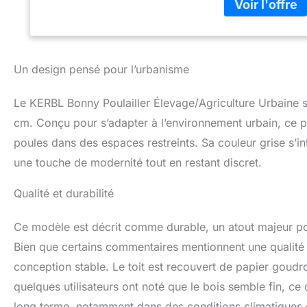
nettoyage quotidie
idéal pour la san
perchoirs, deux po
d'extérieur et la 
Montage facile et
Un design pensé pour l’urbanisme
et ses fermetures
offre une sécurité
Le KERBL Bonny Poulailler Élevage/Agriculture Urbaine s
cm. Conçu pour s’adapter à l’environnement urbain, ce po
poules dans des espaces restreints. Sa couleur grise s’in
une touche de modernité tout en restant discret.
Qualité et durabilité
Ce modèle est décrit comme durable, un atout majeur pou
Bien que certains commentaires mentionnent une qualité d
conception stable. Le toit est recouvert de papier goudr
quelques utilisateurs ont noté que le bois semble fin, ce 
long terme, notamment dans des conditions climatiques di