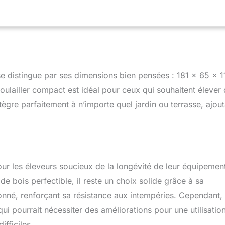
n et maintient le poulailler dans un état propre et hygiénique,
té des poules. Équipement adapté aux animaux : avec deux
ndoirs et une possibilité d'accès verrouillable entre l'enclos
zone de repos, l'étable offre un confort haut pour vos animaux.
 sécurité : grâce à ses préperçages, ses instructions de montage
 de porte supplémentaires, le poulailler se monte rapidement et
 accrue.
e distingue par ses dimensions bien pensées : 181 x 65 x 1
ulailler compact est idéal pour ceux qui souhaitent élever
tègre parfaitement à n’importe quel jardin ou terrasse, ajout
r les éleveurs soucieux de la longévité de leur équipemen
e bois perfectible, il reste un choix solide grâce à sa
onné, renforçant sa résistance aux intempéries. Cependant,
qui pourrait nécessiter des améliorations pour une utilisatio
fficiles.