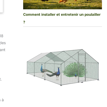
Comment installer et entretenir un poulailler
?
18
 des
ant
t.
n à