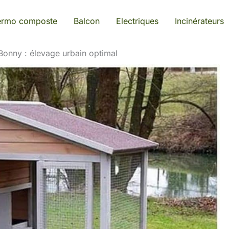
ermo composte
Balcon
Electriques
Incinérateurs
 Bonny : élevage urbain optimal