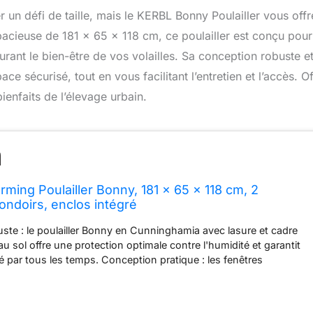
 un défi de taille, mais le KERBL Bonny Poulailler vous offr
spacieuse de 181 x 65 x 118 cm, ce poulailler est conçu pour
rant le bien-être de vos volailles. Sa conception robuste e
e sécurisé, tout en vous facilitant l’entretien et l’accès. O
ienfaits de l’élevage urbain.
ming Poulailler Bonny, 181 x 65 x 118 cm, 2
ondoirs, enclos intégré
ste : le poulailler Bonny en Cunninghamia avec lasure et cadre
au sol offre une protection optimale contre l'humidité et garantit
té par tous les temps. Conception pratique : les fenêtres
rées permettent une circulation d'air variable, tandis que le toit
ux intempéries maintient le poulailler au sec de manière fiable.
 le bac en plastique amovible de 5 cm de hauteur facilite le