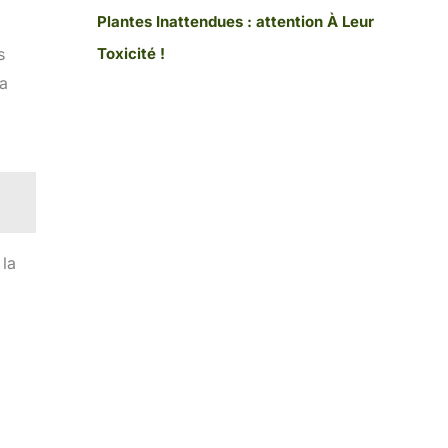
Plantes Inattendues : attention À Leur
Toxicité !
s
la
 la