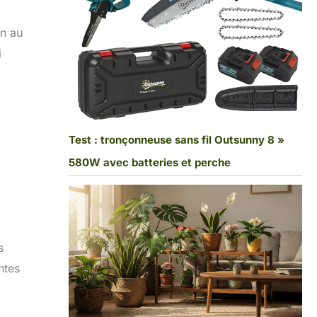
on au
i
Test : tronçonneuse sans fil Outsunny 8 »
580W avec batteries et perche
s
ntes