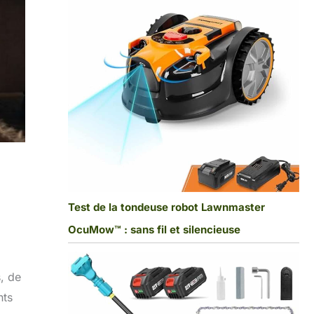
Test de la tondeuse robot Lawnmaster
OcuMow™ : sans fil et silencieuse
s, de
nts