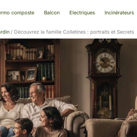
ermo composte
Balcon
Electriques
Incinérateurs
rdin
Découvrez la famille Colletines : portraits et Secrets