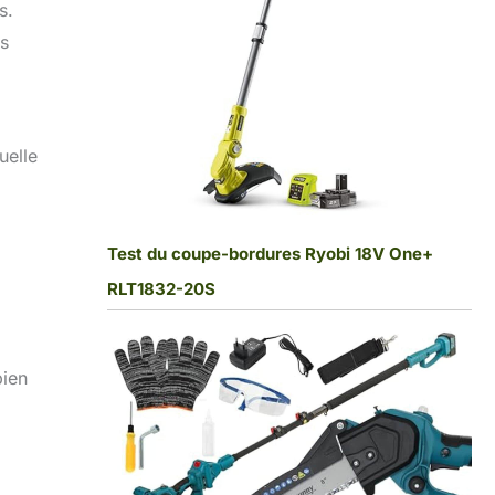
s.
es
uelle
Test du coupe-bordures Ryobi 18V One+
RLT1832-20S
bien