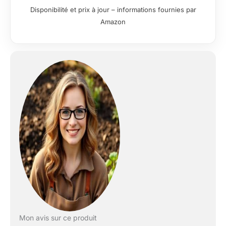
buissons. Pour une
Disponibilité et prix à jour – informations fournies par
pelouse toujours
Amazon
parfaitement
entretenue sans
ciseaux manuels.
COUPE NETTE ET
PRÉCISE : Le
système de double
lame garantit une
coupe nette et
ciselée – sans
arracher l’herbe. Sa
largeur de coupe de
25 cm permet de
travailler efficacement
et rapidement, y
compris sur les
petites surfaces de
gazon.
ERGONOMIE ET
CONFORT
Mon avis sur ce produit