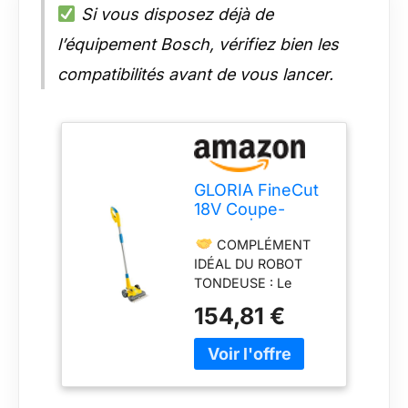
Si vous disposez déjà de
l’équipement Bosch, vérifiez bien les
compatibilités avant de vous lancer.
GLORIA FineCut
18V Coupe-
Gazon |
COMPLÉMENT
Compatible
IDÉAL DU ROBOT
Batterie Bosch
TONDEUSE : Le
18V (Outil Seul)
FineCut 18V coupe
154,81 €
l’herbe que le robot
ne peut pas atteindre
– le long des
bordures, des
parterres ou sous les