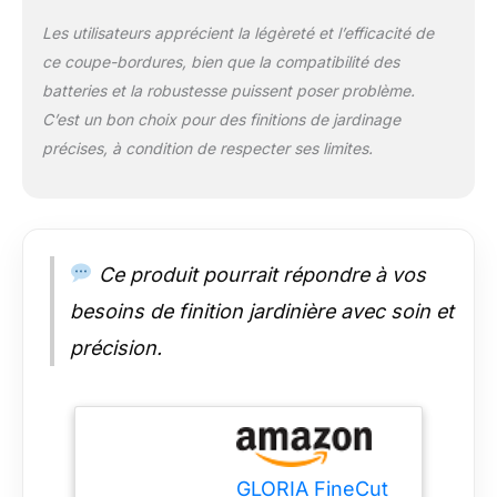
D’UTILISATION : Le
guidon réglable
Les utilisateurs apprécient la légèreté et l’efficacité de
s’adapte d’une simple
ce coupe-bordures, bien que la compatibilité des
pression, facilitant la
batteries et la robustesse puissent poser problème.
coupe sous les
C’est un bon choix pour des finitions de jardinage
arbustes, les
meubles de jardin et
précises, à condition de respecter ses limites.
dans les coins
difficiles d’accès.
POWER FOR ALL
ALLIANCE : 1
BATTERIE, 10+
Ce produit pourrait répondre à vos
MARQUES, 150+
OUTILS. Le FineCut
besoins de finition jardinière avec soin et
18V est compatible
précision.
avec toutes les
batteries 18V BOSCH
(Power for All).
ATTENTION : Ce
modèle Baretool est
livré sans batterie ni
GLORIA FineCut
chargeur ; ils doivent