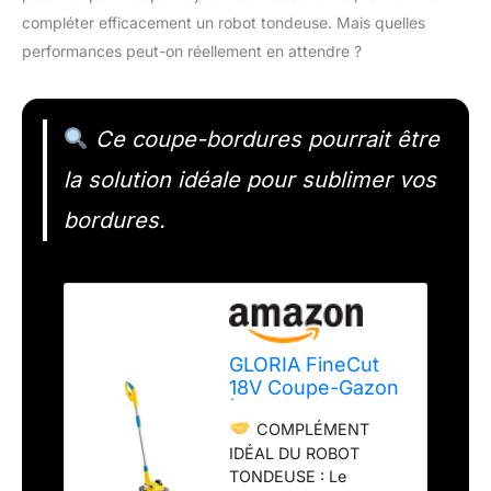
compléter efficacement un robot tondeuse. Mais quelles
performances peut-on réellement en attendre ?
Ce coupe-bordures pourrait être
la solution idéale pour sublimer vos
bordures.
GLORIA FineCut
18V Coupe-Gazon
| Compatible
COMPLÉMENT
Batterie Bosch 18V
IDÉAL DU ROBOT
(Outil Seul)
TONDEUSE : Le