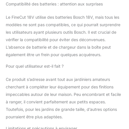
de gazon.
Compatibilité des batteries : attention aux surprises
ERGONOMIE ET
CONFORT
Le FineCut 18V utilise des batteries Bosch 18V, mais tous les
D’UTILISATION : Le
guidon réglable
modèles ne sont pas compatibles, ce qui pourrait surprendre
s’adapte d’une simple
les utilisateurs ayant plusieurs outils Bosch. Il est crucial de
pression, facilitant la
vérifier la compatibilité pour éviter des déconvenues.
coupe sous les
L’absence de batterie et de chargeur dans la boîte peut
arbustes, les meubles
de jardin et dans les
également être un frein pour quelques acquéreurs.
coins difficiles d’accès.
Pour quel utilisateur est-il fait ?
POWER FOR ALL
ALLIANCE : 1
BATTERIE, 10+
Ce produit s’adresse avant tout aux jardiniers amateurs
MARQUES, 150+
cherchant à compléter leur équipement pour des finitions
OUTILS. Le FineCut
impeccables autour de leur maison. Peu encombrant et facile
18V est compatible
à ranger, il convient parfaitement aux petits espaces.
avec toutes les
batteries 18V BOSCH
Toutefois, pour les jardins de grande taille, d’autres options
(Power for All).
pourraient être plus adaptées.
ATTENTION : Ce
modèle Baretool est
Limitations et précautions à envisager