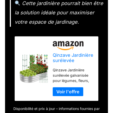
Cette jardinière pourrait bien être
la solution idéale pour maximiser
votre espace de jardinage.
Qinzave Jardinière
surélevée
galvanisée pour
Qinzave Jardinière
légumes, fleurs,
surélevée galvanisée
herbes
pour légumes, fleurs,
herbes
Disponibilité et prix à jour – informations fournies par