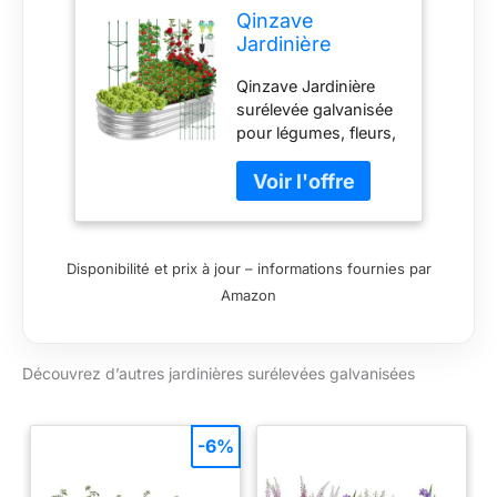
Qinzave
Jardinière
surélevée
Qinzave Jardinière
galvanisée pour
surélevée galvanisée
légumes, fleurs,
pour légumes, fleurs,
herbes
herbes
Disponibilité et prix à jour – informations fournies par
Amazon
Découvrez d’autres jardinières surélevées galvanisées
-6%