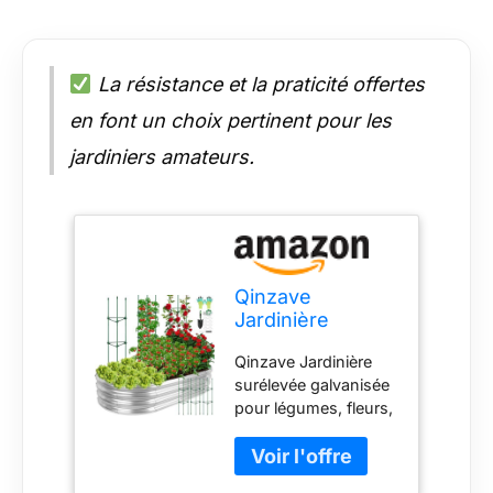
La résistance et la praticité offertes
en font un choix pertinent pour les
jardiniers amateurs.
Qinzave
Jardinière
surélevée
Qinzave Jardinière
galvanisée pour
surélevée galvanisée
légumes, fleurs,
pour légumes, fleurs,
herbes
herbes