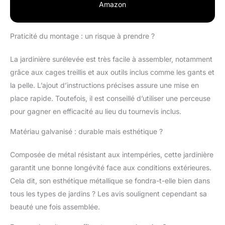
Amazon
Praticité du montage : un risque à prendre ?
La jardinière surélevée est très facile à assembler, notamment
grâce aux cages treillis et aux outils inclus comme les gants et
la pelle. L’ajout d’instructions précises assure une mise en
place rapide. Toutefois, il est conseillé d’utiliser une perceuse
pour gagner en efficacité au lieu du tournevis inclus.
Matériau galvanisé : durable mais esthétique ?
Composée de métal résistant aux intempéries, cette jardinière
garantit une bonne longévité face aux conditions extérieures.
Cela dit, son esthétique métallique se fondra-t-elle bien dans
tous les types de jardins ? Les avis soulignent cependant sa
beauté une fois assemblée.