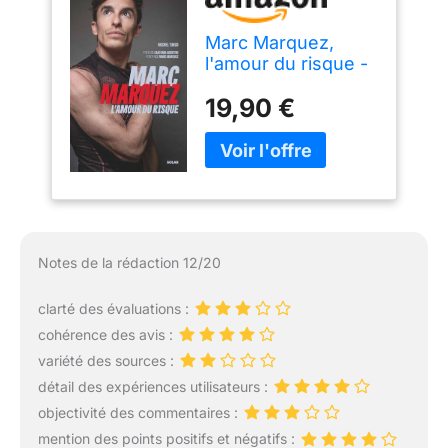
Marc Marquez,
l'amour du risque -
biographie -
19,90 €
MotoGP
Notes de la rédaction 12/20
clarté des évaluations :
cohérence des avis :
variété des sources :
détail des expériences utilisateurs :
objectivité des commentaires :
mention des points positifs et négatifs :