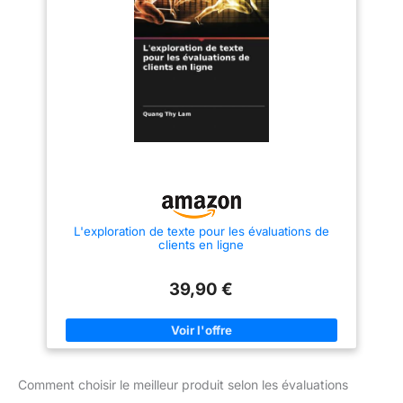
VARIANTS DE HAUTE QUALITÉ
Disponible en format A6 ou A5,
deux formes, en acrylique noir,
blanc ou transparent ainsi
qu'avec des socles en MDF
robustes décorés en chêne ou
en noyer. Idéal pour le
commerce et le point de vente.
Parfait comme présentoir d'avis
Google pour restaurant,
commerce de détail, cabinet,
studio, salon, hôtel ou
prestataire de services – peut
être placé de manière visible
sur le comptoir, le bar ou la
réception. PLUS
D'ÉVALUATIONS SANS EFFORT
L'exploration de texte pour les évaluations de
TECHNIQUE Prêt à l'emploi,
clients en ligne
durable et sans entretien –
facilite le retour client et soutient
durablement la création de
39,90 €
critiques Google et de visibilité
locale.
Comment choisir le meilleur produit selon les évaluations