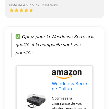
Note de 4.2 pour 7 utilisateurs
Optez pour la Weedness Serre si la
qualité et la compacité sont vos
priorités.
Weedness Serre
de Culture
Chauffée 57 x
Optimisez la
38 x 22 cm -
croissance de vos
Culture
plantes avec la serre