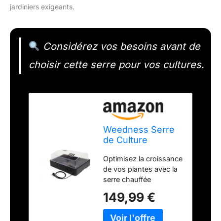
jardiniers exigeants.
Considérez vos besoins avant de
choisir cette serre pour vos cultures.
Weedness Serre
de Culture
Chauffée 57 x 38
Optimisez la croissance
x 22 cm - Culture
de vos plantes avec la
Intérieure et
serre chauffée
Extérieure
Weedness, idéale pour
Tomates Semis
149,99 €
semis et boutures,
Mini Chambre
garantissant un
Boutures
environnement optimal