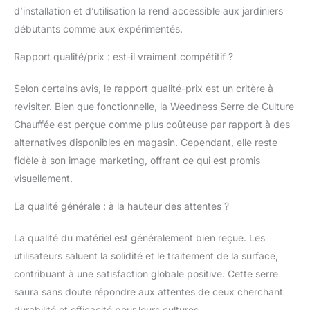
chauffée garantit une
d’installation et d’utilisation la rend accessible aux jardiniers
culture fiable et
débutants comme aux expérimentés.
efficace, idéale pour
vos semis et boutures,
Rapport qualité/prix : est-il vraiment compétitif ?
même dans des
conditions difficiles.
Selon certains avis, le rapport qualité-prix est un critère à
Efficacité améliorée :
revisiter. Bien que fonctionnelle, la Weedness Serre de Culture
Serre optimisée pour
Chauffée est perçue comme plus coûteuse par rapport à des
semis, favorisant
croissance rapide des
alternatives disponibles en magasin. Cependant, elle reste
tomates et boutures,
fidèle à son image marketing, offrant ce qui est promis
idéale pour balcon ou
visuellement.
jardin, garantissant
récoltes abondantes.
La qualité générale : à la hauteur des attentes ?
La qualité du matériel est généralement bien reçue. Les
utilisateurs saluent la solidité et le traitement de la surface,
contribuant à une satisfaction globale positive. Cette serre
saura sans doute répondre aux attentes de ceux cherchant
durabilité et efficacité pour leurs cultures.