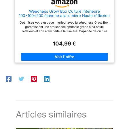
Weedness Grow Box Culture intérieure
100x100x200 étanche à la lumière Haute réflexion
Optimisez votre espace intérieur avec la Weedness Grow Box,
garantissant une croissance optimale grâce à sa haute
réflexion et son étanchéité à la lumière. Capacité de culture
optimale avec 1 m² d'espace, garantissant une croissance
intense et efficace pour vos plantes, tout en maximisant la
104,99 €
lumière et en minimisant les pertes. Espace éco, ergonomie,
efficacité, entretien simplifié, éléments essentiels, équipement
expert, excellent rendement, expérience enrichissante,
épanouissement exceptionnel, énergies écoresponsables.
Conçue pour une stabilité optimale, la Weedness Grow Box
assure une culture intérieure fiable grâce à sa formulation
étanche à la lumière et à sa haute réflexion, garantissant des
résultats exceptionnels. Efficacité énergétique, espace
optimisé, environnement contrôlé, croissance rapide, récolte
améliorée, qualité supérieure, résistance accrue, gestion
simplifiée, rendement maximisé, satisfaction garantie.
Articles similaires