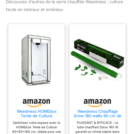
Découvrez d’autres de la serre chauffée Weedness : culture
croissance des
plantes, garantissant
facile en intérieur et extérieur
un environnement
contrôlé pour semis
et boutures. Espace
élever, entretien
facile, excellent
éclairage, économe
en énergie,
équipement
essentiel, efficace,
ergonomique,
étagère, éléments
enlevables, ensemble
complet, expérience
enrichissante.
Conçue pour offrir
une stabilité optimale,
Weedness HOMEbox
Weedness Chauffage
cette serre chauffée
Tente de Culture
Grow 180 watts 90 cm de
80x80x180 cm - Armoire
long pour chambres de
garantit une culture
Optimisez votre espace avec la
PUISSANT & EFFICACE : Le
de Culture Tente de
culture et plantes -
fiable et efficace,
HOMEbox Tente de Culture
tube chauffant Solux 180 W
Croissance Boîte de
Culture en intérieur
80x80x180 cm, idéale pour une
garantit un climat stable dans
Culture Serre Étanche
Radiateur Grow
idéale pour vos semis