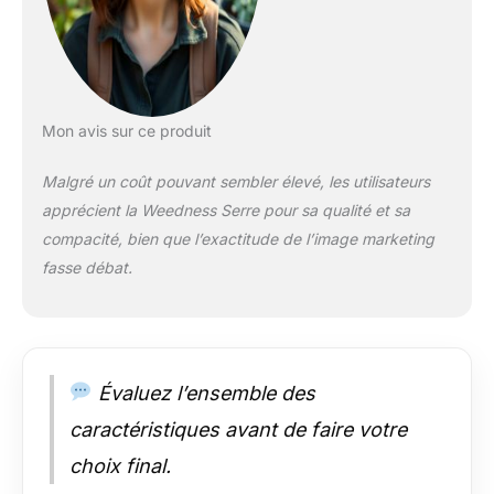
essentiel, efficace,
ergonomique,
étagère, éléments
enlevables, ensemble
complet, expérience
enrichissante.
Mon avis sur ce produit
Conçue pour offrir
une stabilité optimale,
Malgré un coût pouvant sembler élevé, les utilisateurs
cette serre chauffée
apprécient la Weedness Serre pour sa qualité et sa
garantit une culture
compacité, bien que l’exactitude de l’image marketing
fiable et efficace,
idéale pour vos semis
fasse débat.
et boutures, même
dans des conditions
difficiles. Efficacité
améliorée : Serre
optimisée pour
Évaluez l’ensemble des
semis, favorisant
caractéristiques avant de faire votre
croissance rapide
des tomates et
choix final.
boutures, idéale pour