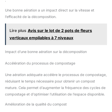
.
une utilisation extérieure tout au
"d'explosion" causé par une pression interne excessive
long de l’année
SPÉCIFICATIONS : Dimensions totales : 67L x 60l x 77H cm.
Une bonne aération a un impact direct sur la vitesse et
Capacité : 130L.
l’efficacité de la décomposition.
Lire plus
Avis sur le lot de 2 pots de fleurs
verticaux empilables à 7 niveaux
Impact d’une bonne aération sur la décomposition
Accélération du processus de compostage
Une aération adéquate accélère le processus de compostage,
réduisant le temps nécessaire pour obtenir un compost
mature. Cela permet d’augmenter la fréquence des cycles de
compostage et d’optimiser l’utilisation de l’espace disponible.
Amélioration de la qualité du compost