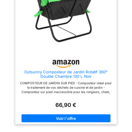
ailettes profondes défont
distribuer facilement l’engrais
facilement les mottes et le
liquide directement à vos
cliquet verrouillable permet un
plantes via un tuyau de jardin.
contrôle précis de la fréquence
Kit complet avec garantie :
de rotation Système d'aération
Comprend 1 composteur rotatif
amélioré : Des aérations
et 1 réservoir pour jus de
réglables intégrées assurent un
compost, avec une garantie de
flux d'air équilibré à l'intérieur
3 ans pour plus de tranquillité
du composteur de jardin, évitant
d’esprit.
ainsi toute accumulation de
pression et maintenant une
humidité idéale. Ceci favorise
une décomposition plus rapide
et réduit les odeurs
désagréables Conception
pratique : La large porte
Outsunny Composteur de Jardin Rotatif 360°
coulissante du composteur à
Double Chambre 130 L Noir
tambour facilite le chargement
et le déchargement. Sa base
COMPOSTEUR DE JARDIN SUR PIED : Composteur idéal pour
surélevée empêche les animaux
le traitement de vos déchets de cuisine et de jardin -
indésirables d'y pénétrer et
Composteur sur pied inaccessible pour les rongeurs, chats,
contribue à maintenir un jardin
chiens et autres nuisibles. ROTATIF 360° : Permet de réduire le
propre et sain Construction
temps de compostage, d'augmenter la teneur en oxygène et
robuste pour toutes les saisons
66,90 €
d'accélérer la maturation, fermentation de votre compost. Vous
: Fabriqué avec un fût en
pourrez obtenir un compost riche et fertile en seulement 1 à 3
plastique résistant et un cadre
mois. BASE EN ACIER : Une base robuste pour ce composteur
en acier thermolaqué, ce bac à
de jardin, assurant sa stabilité avec le contenu intérieur et
compost résiste à la rouille, aux
pendant sa manipulation VENTILATION OPTIMALE : 24 trous
rayons du soleil et aux
permettent une oxygénation optimale favorisant le
intempéries. Il est conçu pour
développement des micro-organismes et minimisant le risque