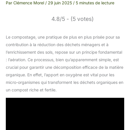
Par
Clémence Morel
/
29 juin 2025
/
5 minutes de lecture
4.8/5 - (5 votes)
Le compostage, une pratique de plus en plus prisée pour sa
contribution à la réduction des déchets ménagers et à
l’enrichissement des sols, repose sur un principe fondamental
: l’aération. Ce processus, bien qu’apparemment simple, est
crucial pour garantir une décomposition efficace de la matière
organique. En effet, l’apport en oxygène est vital pour les
micro-organismes qui transforment les déchets organiques en
un compost riche et fertile.