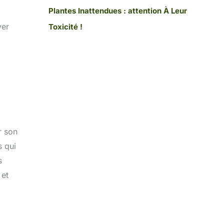
Plantes Inattendues : attention À Leur
ver
Toxicité !
r son
s qui
s
 et