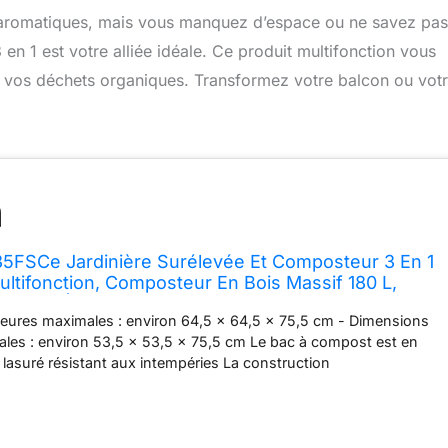
 aromatiques, mais vous manquez d’espace ou ne savez pas
n 1 est votre alliée idéale. Ce produit multifonction vous
 vos déchets organiques. Transformez votre balcon ou vot
5FSCe Jardinière Surélevée Et Composteur 3 En 1
Multifonction, Composteur En Bois Massif 180 L,
rbes Et À Salade
ieures maximales : environ 64,5 x 64,5 x 75,5 cm - Dimensions
ales : environ 53,5 x 53,5 x 75,5 cm Le bac à compost est en
t lasuré résistant aux intempéries La construction
 peut être ajustée de manière optimale en fonction de l'utilisation
ntation variée et pour le jardinage urbain sur le balcon Fabriqué
ons de qualité supérieure grâce à la fabrication à la main