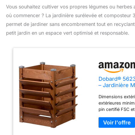
Vous souhaitez cultiver vos propres légumes ou herbes
où commencer ? La jardinière surélevée et composteur 3 e
permet de jardiner sans encombrement tout en recyclant
petit jardin en un espace vert optimisé et responsable.
Dobard® 5623
– Jardinière 
Parterre D'He
Dimensions extér
extérieures minim
pin certifié FSC e
multifonctionnelle
Idéal pour une pla
en Europe - Finiti