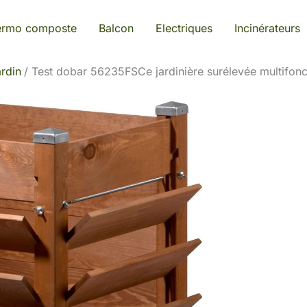
ermo composte
Balcon
Electriques
Incinérateurs
rdin
Test dobar 56235FSCe jardinière surélevée multifonc