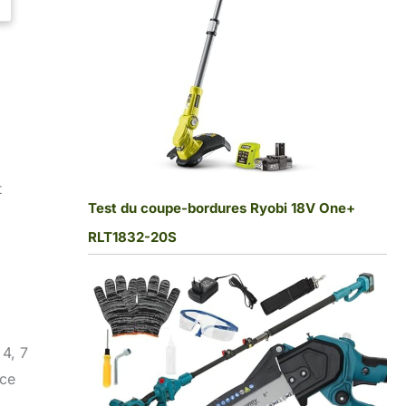
t
Test du coupe-bordures Ryobi 18V One+
RLT1832-20S
 4, 7
 ce