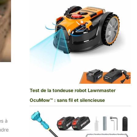
Test de la tondeuse robot Lawnmaster
OcuMow™ : sans fil et silencieuse
es à
ndre