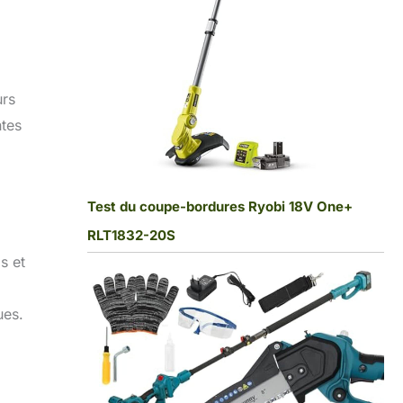
urs
ntes
Test du coupe-bordures Ryobi 18V One+
RLT1832-20S
s et
ues.