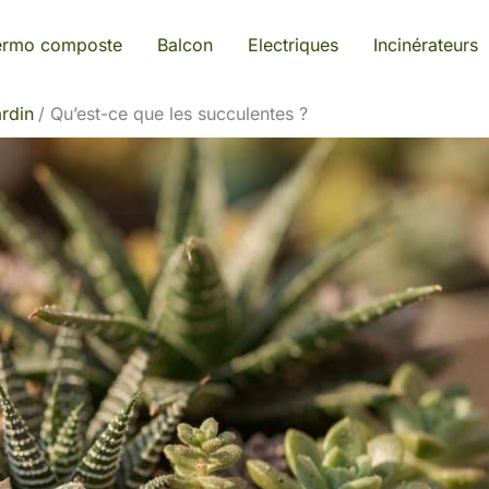
ermo composte
Balcon
Electriques
Incinérateurs
rdin
Qu’est-ce que les succulentes ?