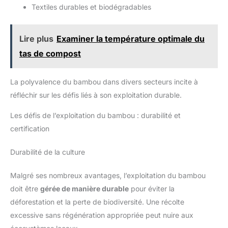
【Housse amovible et lavable :】 Ce coussin de siège
les vérandas et les jardins,
Textiles durables et biodégradables
est doté d'une housse amovible pour un lavage et un
il convient à toutes les
entretien faciles.
occasions et à tous les amis
- que ce soit décontracté ou
élégant. Son utilisation
Lire plus
Examiner la température optimale du
polyvalente plaira à tous
ceux qui recherchent des
tas de compost
meubles pratiques et chics,
et sert de point de rencontre
cool pour des événements
ou comme une déclaration
La polyvalence du bambou dans divers secteurs incite à
élégante dans votre maison.
【Structure et
réfléchir sur les défis liés à son exploitation durable.
spécifications】 La table
est livrée avec des
Les défis de l’exploitation du bambou : durabilité et
étagères pratiques qui
allient fonctionnalité et
certification
design moderne. La surface
ressemblant à du bambou
souligne son aspect naturel
Durabilité de la culture
et en fait un véritable
attrape-regard. Les
dimensions optimales et la
Malgré ses nombreux avantages, l’exploitation du bambou
construction légère
facilitent le transport et le
doit être
gérée de manière durable
pour éviter la
montage et le rendent
vraiment pratique. Que ce
déforestation et la perte de biodiversité. Une récolte
soit pour une décoration
excessive sans régénération appropriée peut nuire aux
élégante ou une utilisation
pratique, cette table offre