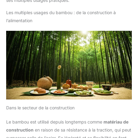
ses multiples usages pratiques.
Les multiples usages du bambou : de la construction à
l’alimentation
Dans le secteur de la construction
Le bambou est utilisé depuis longtemps comme
matériau de
construction
en raison de sa résistance à la traction, qui peut
surpasser celle de l’acier. Sa légèreté et sa flexibilité en font