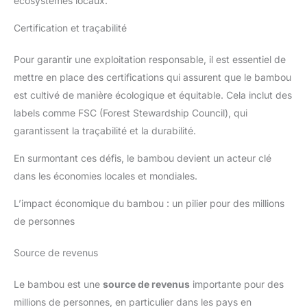
écosystèmes locaux.
les deux et assure style et
satisfaction lors de tous les
événements. Habitudes
Certification et traçabilité
d'entretien confortables :
pour la table, vous n'avez
pas besoin d'entretien pour
Pour garantir une exploitation responsable, il est essentiel de
la garder en superbe forme.
mettre en place des certifications qui assurent que le bambou
Il suffit de l'essuyer avec
un chiffon humide et il
est cultivé de manière écologique et équitable. Cela inclut des
retrouve son aspect neuf.
Avec sa structure en
labels comme FSC (Forest Stewardship Council), qui
bambou, la table résiste
également à de
garantissent la traçabilité et la durabilité.
nombreuses taches
extérieures et reste
En surmontant ces défis, le bambou devient un acteur clé
élégante au fil des années.
Cette durabilité et cet
dans les économies locales et mondiales.
entretien facile donnent aux
propriétaires la certitude
que leur élégante
L’impact économique du bambou : un pilier pour des millions
acquisition ne nécessite
de personnes
pas d'entretien fastidieux.
Source de revenus
Le bambou est une
source de revenus
importante pour des
millions de personnes, en particulier dans les pays en