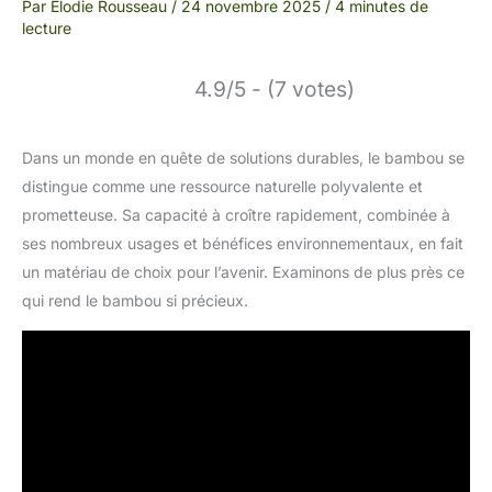
Par
Élodie Rousseau
/
24 novembre 2025
/
4 minutes de
lecture
4.9/5 - (7 votes)
Dans un monde en quête de solutions durables, le bambou se
distingue comme une ressource naturelle polyvalente et
prometteuse. Sa capacité à croître rapidement, combinée à
ses nombreux usages et bénéfices environnementaux, en fait
un matériau de choix pour l’avenir. Examinons de plus près ce
qui rend le bambou si précieux.