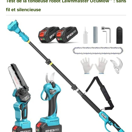
Test de la tondeuse robot Lawnmaster OcuMow™ : sans
fil et silencieuse