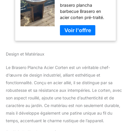
Barbecue, brasero
brasero plancha
barbecue Brasero en
acier corten pré-traité.
Avec sa plaque et sa
grille centrale d'une
épaisseur de 10 mm. La
cuve du foyer, avec sa
forme bombée vous offre
Design et Matériaux
une meilleure répartition
de la chaleur. socle et
fond en acier corten.
Le Brasero Plancha Acier Corten est un véritable chef-
l'ensemble sur roulettes
d’œuvre de design industriel, alliant esthétique et
fonctionnalité. Conçu en acier allié, il se distingue par sa
robustesse et sa résistance aux intempéries. Le corten, avec
son aspect rouillé, ajoute une touche d’authenticité et de
caractère au jardin. Ce matériau est non seulement durable,
mais il développe également une patine unique au fil du
temps, accentuant le charme rustique de l’appareil.