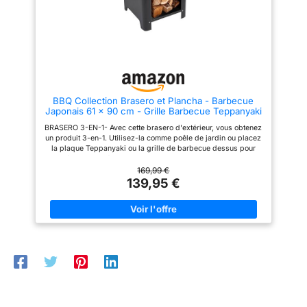
original. Vous pourriez l'installé
dans différentes pièces de la
maison, que ce soit le salon, la
chambre ou même le jardin,
ajoutant une touche de charme à
chaque espace Bonne taille:
Notre brasero extérieur est
conçu dans une taille compacte,
pas trop grande. Petit, léger et
BBQ Collection Brasero et Plancha - Barbecue
facile à transporter, Le brasero
Japonais 61 x 90 cm - Grille Barbecue Teppanyaki
pour jardin convient également
- Brasero Exterieur Jardin et Terrasse - Cuisine
à la randonnée et au camping
BRASERO 3-EN-1- Avec cette brasero d'extérieur, vous obtenez
Exterieur - Métal
en plein air
un produit 3-en-1. Utilisez-la comme poêle de jardin ou placez
la plaque Teppanyaki ou la grille de barbecue dessus pour
préparer de délicieux plats. BARBECUE JAPANOIS - Le
brasero est livré avec une plaque Teppanyaki spéciale. Le
169,99 €
Teppanyaki est un style de cuisson japonais où la viande et les
139,95 €
légumes sont grillés sur une plaque de fer sans huile ni beurre.
GRILLE BARBECUE INCLUSE - En plus d'une plaque
Teppanyaki, une grille de barbecue est également fournie que
vous placez au centre du brasero. Utilisez-la ensuite pour faire
un barbecue de manière classique. BRASERO 'EXTÉRIEUR -
Pour plus de chaleur, vous pouvez placer ce foyer de jardin
dans votre jardin ou sur votre terrasse. Cela ajoute non
seulement de la chaleur supplémentaire à votre espace
extérieur. ESPACE DE RANGEMENT POUR BOIS - Sous le
brasero se trouve un grand espace où vous pouvez stocker du
bois de chauffage. Ainsi, vous n'avez jamais à marcher loin
pour recharger le brasero.