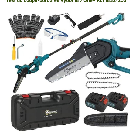
Test du coupe-bordures Ryobi 18V One+ RLT1832-20S