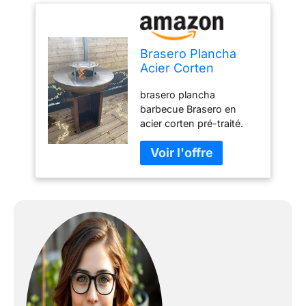
Brasero Plancha
Acier Corten
Barbecue, brasero
brasero plancha
barbecue Brasero en
acier corten pré-traité.
Avec sa plaque et sa
grille centrale d'une
épaisseur de 10 mm. La
cuve du foyer, avec sa
forme bombée vous offre
une meilleure répartition
de la chaleur. socle et
fond en acier corten.
l'ensemble sur roulettes