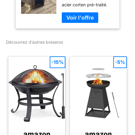
acier corten pré-traité.
Avec sa plaque et sa
grille centrale d'une
épaisseur de 10 mm. La
cuve du foyer, avec sa
forme bombée vous offre
Découvrez d’autres braseros
une meilleure répartition
de la chaleur. socle et
fond en acier corten.
l'ensemble sur roulettes
-15%
-5%