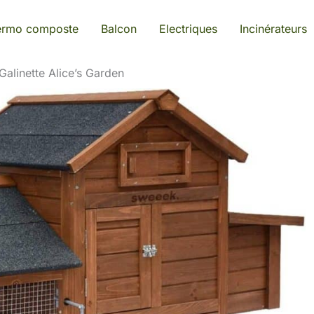
ermo composte
Balcon
Electriques
Incinérateurs
 Galinette Alice’s Garden