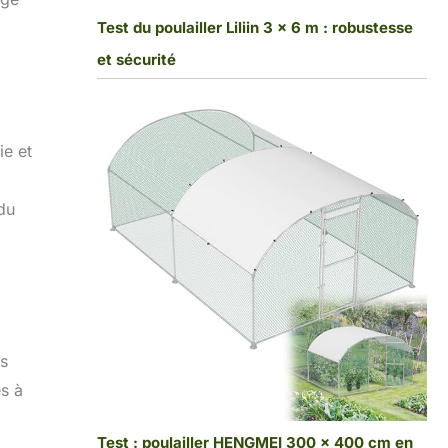
Test du poulailler Liliin 3 x 6 m : robustesse
et sécurité
ie et
du
es
es à
Test : poulailler HENGMEI 300 x 400 cm en