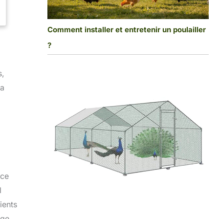
Comment installer et entretenir un poulailler
?
s,
sa
èce
l
ients
age