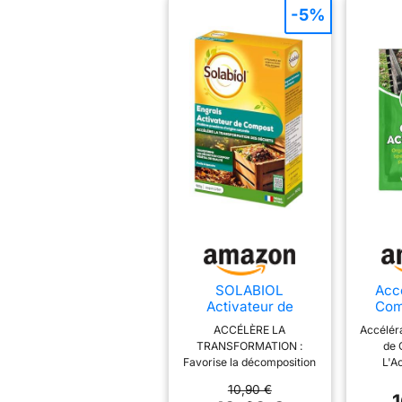
-5%
SOLABIOL
Acc
Activateur de
Com
Compost - Prêt à
Ac
ACCÉLÈRE LA
Accéléra
l'Emploi - 900g
Co
TRANSFORMATION :
de 
Bacte
Favorise la décomposition
L'A
pour
rapide des déchets verts
Compost
Co
10,90 €
et ménagers pour obtenir
déco