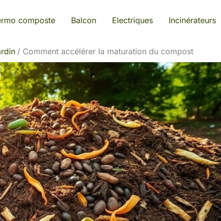
ermo composte
Balcon
Electriques
Incinérateurs
rdin
Comment accélérer la maturation du compost