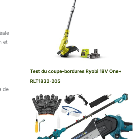
éale
n et
Test du coupe-bordures Ryobi 18V One+
RLT1832-20S
e de