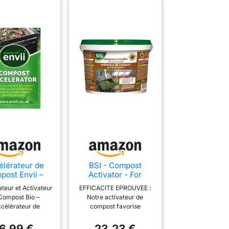
élérateur de
BSI - Compost
post Envii –
Activator - For
tivateur de
Mowed Grass -
teur et Activateur
EFFICACITE EPROUVEE :
mpost Bio,
Prevents
Compost Bio –
Notre activateur de
rie Naturelles
Acidification -
ccélérateur de
compost favorise
 Accélérer le
Aerates Compost -
 Envii Accélère la
l'accélération de la
mpostage,
6kg, Grisâtre
mposition des
décomposition naturelle
16,99 €
23,23 €