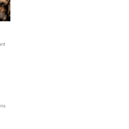
ant
ins