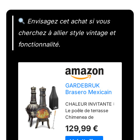
Envisagez cet achat si vous
cherchez à allier style vintage et
fonctionnalité.
GARDEBRUK
Brasero Mexicain
en Fonte 112 cm
CHALEUR INVITANTE :
Le poêle de terrasse
Chimenea de
GARDEBRUK est
129,99 €
l'accessoire parfait
pour profiter d'une