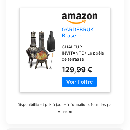
GARDEBRUK
Brasero
Mexicain en
CHALEUR
Fonte 112 cm
INVITANTE : Le poêle
de terrasse
Chimenea de
129,99 €
GARDEBRUK est
l'accessoire parfait
pour profiter d'une
soirée d'été douce.
Que vous utilisiez du
bois, du charbon ou
Disponibilité et prix à jour – informations fournies par
du charbon de bois, il
Amazon
diffuse une chaleur
réconfortante qui
crée une ambiance