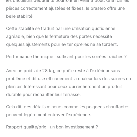
les bricoleurs débutants pourront en venir à bout. Une fois les
flammes. Grâce à son
poids de 28 kg, il reste
pièces correctement ajustées et fixées, le brasero offre une
parfaitement stable,
belle stabilité.
même par vent fort.
SET COMPLET ET
Cette stabilité se traduit par une utilisation quotidienne
PRATIQUE : Le
agréable, bien que le fermeture des portes nécessite
Chimenea est livré avec
quelques ajustements pour éviter qu’elles ne se tordent.
un tisonnier pour
manipuler le feu en
Performance thermique : suffisant pour les soirées fraîches ?
toute sécurité, ainsi
qu'une grille amovible.
Avec un poids de 28 kg, ce poêle reste à l’extérieur sans
Une housse
imperméable est
problème et diffuse efficacement la chaleur lors des soirées en
également incluse pour
plein air. Intéressant pour ceux qui recherchent un produit
protéger votre poêle
durable pour réchauffer leur terrasse.
des intempéries
lorsqu'il n'est pas en
Cela dit, des détails mineurs comme les poignées chauffantes
service. HAUTE
peuvent légèrement entraver l’expérience.
QUALITÉ : Fabriqué en
fonte ultra-résistante,
Rapport qualité/prix : un bon investissement ?
ce poêle garantit une
durabilité