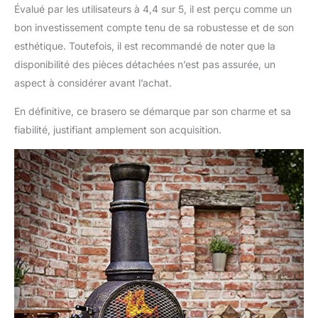
Évalué par les utilisateurs à 4,4 sur 5, il est perçu comme un
exceptionnelle. Sa
cheminée permet une
bon investissement compte tenu de sa robustesse et de son
évacuation rapide de la
esthétique. Toutefois, il est recommandé de noter que la
fumée, et il dispose
disponibilité des pièces détachées n’est pas assurée, un
d'une régulation d'air
aspect à considérer avant l’achat.
ajustable et d'un
compartiment à
En définitive, ce brasero se démarque par son charme et sa
cendres pour une
fiabilité, justifiant amplement son acquisition.
gestion optimale du
feu. ACCROCHE-
REGARD : Avec son
élégante finition effet
rouille et ses 112 cm de
hauteur, ce poêle au
style antique devient
un véritable point de
mire dans votre jardin,
sur votre terrasse ou
balcon. Ajoutez une
touche de magie à vos
soirées avec la chaleur