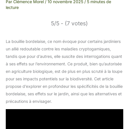
Par
Clémence Morel
/
10 novembre 2025
/
5 minutes de
lecture
5/5 - (7 votes)
La bouillie bordelaise, ce nom évoque pour certains jardiniers
un allié redoutable contre les maladies cryptogamiques,
tandis que pour d’autres, elle suscite des interrogations quant
à ses effets sur l’environnement. Ce produit, bien qu’autorisée
en agriculture biologique, est de plus en plus scruté à la loupe
pour ses impacts potentiels sur la biodiversité. Cet article
propose d’explorer en profondeur les spécificités de la bouillie
bordelaise, ses effets sur le jardin, ainsi que les alternatives et
précautions à envisager.