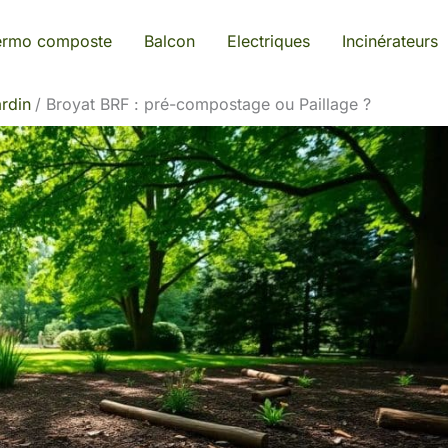
ermo composte
Balcon
Electriques
Incinérateurs
rdin
Broyat BRF : pré-compostage ou Paillage ?