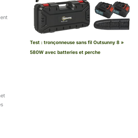
ment
Test : tronçonneuse sans fil Outsunny 8 »
580W avec batteries et perche
met
es