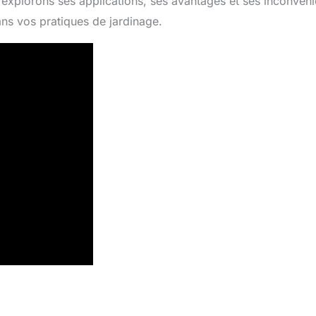
us explorons ses applications, ses avantages et ses inconvéni
ans vos pratiques de jardinage.