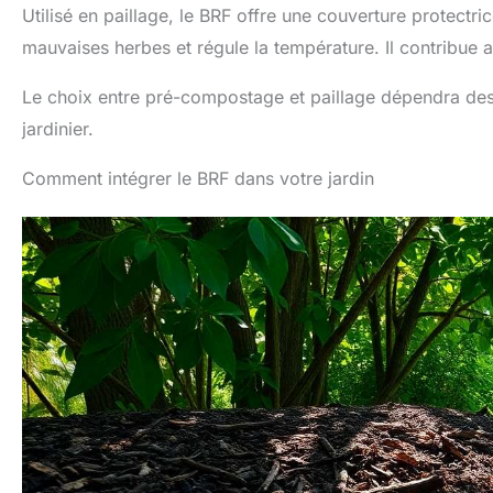
Utilisé en paillage, le BRF offre une couverture protectric
mauvaises herbes et régule la température. Il contribue 
Le choix entre pré-compostage et paillage dépendra des o
jardinier.
Comment intégrer le BRF dans votre jardin