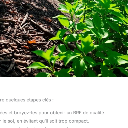
vre quelques étapes clés :
es et broyez-les pour obtenir un BRF de qualité.
le sol, en évitant qu’il soit trop compact.