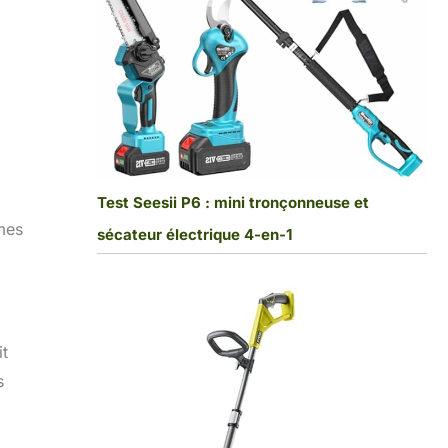
Test Seesii P6 : mini tronçonneuse et
mes
sécateur électrique 4-en-1
it
s