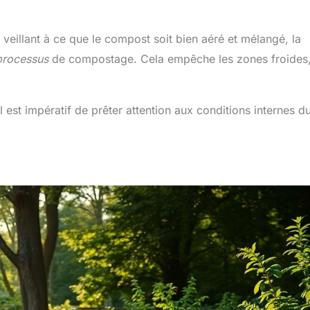
eillant à ce que le compost soit bien aéré et mélangé, la
 processus
de compostage. Cela empêche les zones froides,
il est impératif de prêter attention aux conditions internes d