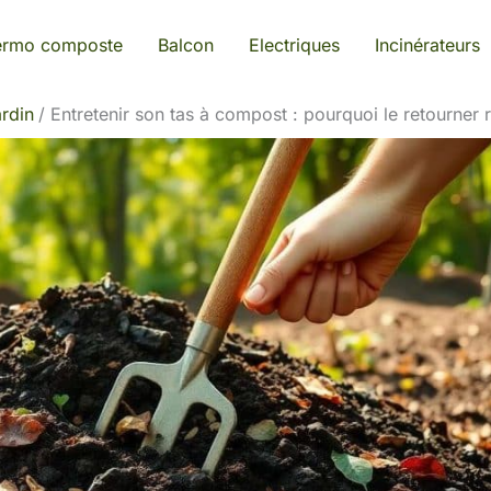
ermo composte
Balcon
Electriques
Incinérateurs
rdin
Entretenir son tas à compost : pourquoi le retourner 