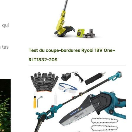
 qui
u tas
Test du coupe-bordures Ryobi 18V One+
RLT1832-20S