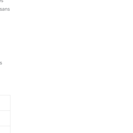
es
 sans
s