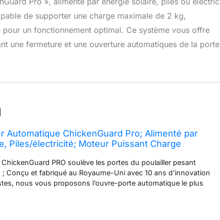
Guard Pro », alimenté par énergie solaire, piles ou électrici
apable de supporter une charge maximale de 2 kg,
e pour un fonctionnement optimal. Ce système vous offre
urant une fermeture et une ouverture automatiques de la porte
ler Automatique ChickenGuard Pro; Alimenté par
e, Piles/électricité; Moteur Puissant Charge
kg; Minuterie/Capteur de Lumière (S5 - Minuterie
 ChickenGuard PRO soulève les portes du poulailler pesant
b) ; Conçu et fabriqué au Royaume-Uni avec 10 ans d’innovation
stes, nous vous proposons l’ouvre-porte automatique le plus
amme ChickenGuard, fonctionnant à des températures allant
tés motrices (sans porte) ; sont vendus à l’unité pour les clients
omatiser leur porte de poulailler existante ; PRO + Option de