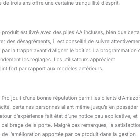
t gratuite, interne et multilingue
e trois ans offre une certaine tranquillité d’esprit.
 produit est livré avec des piles AA incluses, bien que certa
er des désagréments, il est conseillé de suivre attentivemen
 par la trappe avant d’aligner le boîtier. La programmation 
randement les réglages. Les utilisateurs apprécient
point fort par rapport aux modèles antérieurs.
Pro jouit d’une bonne réputation parmi les clients d’Amazo
icacité, certaines personnes allant même jusqu’à en posséder
tour d’expérience fait état d’une notice peu explicative, et
e calibrage de la porte. Malgré ces remarques, la satisfactio
de l’amélioration apportée par ce produit dans la gestion