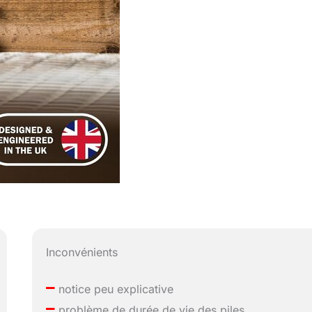
Inconvénients
–
notice peu explicative
–
problème de durée de vie des piles