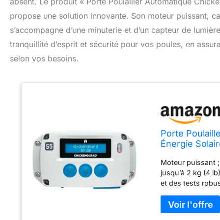
absent. Le produit « Porte Poulailler Automatique Chicken
propose une solution innovante. Son moteur puissant, c
s’accompagne d’une minuterie et d’un capteur de lumièr
tranquillité d’esprit et sécurité pour vos poules, en ass
selon vos besoins.
Porte Poulail
Énergie Solair
Maximale de 2
Moteur puissant ;
Seule)
jusqu’à 2 kg (4 l
et des tests robu
puissant de la g
jusqu’à -20°C. Uni
qui souhaitent aut