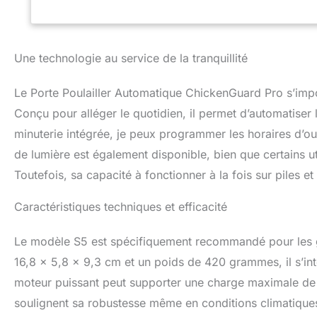
porte ; comprend 
verrouillables s’
prédateurs de soul
tous contrecarrés
Une technologie au service de la tranquillité
d’alimenter votre
alimentation 9v 
Le Porte Poulailler Automatique ChickenGuard Pro s’impo
Amazon. Facile à 
intuitifs ainsi qu
Conçu pour alléger le quotidien, il permet d’automatiser l
permettent une ut
minuterie intégrée, je peux programmer les horaires d’o
message d’alerte s
de lumière est également disponible, bien que certains uti
Le voyant de sécur
vous permet d’avoi
Toutefois, sa capacité à fonctionner à la fois sur piles et
vérifier que la p
ouvrir/fermer à u
Caractéristiques techniques et efficacité
soleil et fermer a
porte du poulaille
Le modèle S5 est spécifiquement recommandé pour les 
coucher de soleil
bas Pourquoi Chi
16,8 x 5,8 x 9,3 cm et un poids de 420 grammes, il s’in
monde entier depu
moteur puissant peut supporter une charge maximale de 2 
et soutenir nos c
soulignent sa robustesse même en conditions climatiques 
3 ans ; Support p