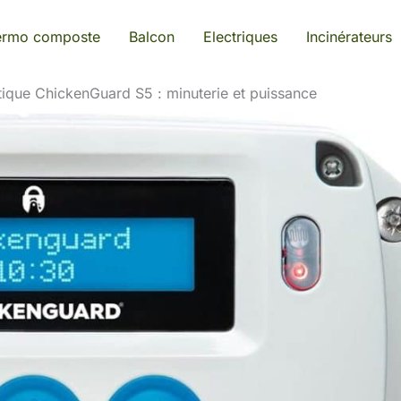
ermo composte
Balcon
Electriques
Incinérateurs
tique ChickenGuard S5 : minuterie et puissance