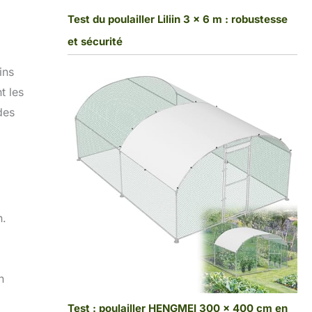
Test du poulailler Liliin 3 x 6 m : robustesse
et sécurité
ins
t les
des
n.
n
Test : poulailler HENGMEI 300 x 400 cm en