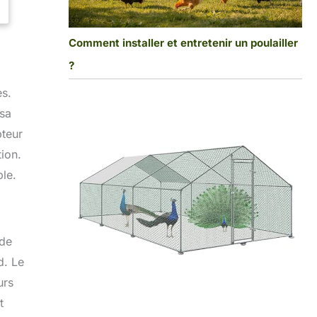
Comment installer et entretenir un poulailler
?
es.
 sa
pteur
tion.
ble.
 de
d. Le
urs
t