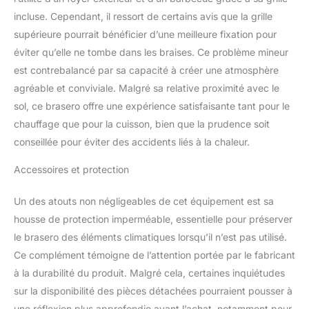
également livré avec des
incluse. Cependant, il ressort de certains avis que la grille
accessoires tels qu'un
tisonnier et un filet à
supérieure pourrait bénéficier d’une meilleure fixation pour
barbecue. Le pare-
éviter qu’elle ne tombe dans les braises. Ce problème mineur
étincelles empêche les
est contrebalancé par sa capacité à créer une atmosphère
étincelles et la poussière
agréable et conviviale. Malgré sa relative proximité avec le
de voler. La pince à feu
permet de retirer
sol, ce brasero offre une expérience satisfaisante tant pour le
facilement le pare-
chauffage que pour la cuisson, bien que la prudence soit
étincelles, d'ajouter du
conseillée pour éviter des accidents liés à la chaleur.
bois ou de faire un
barbecue Design
Accessoires et protection
Élégant:Le brasero de Ø
83 cm est de couleur
Un des atouts non négligeables de cet équipement est sa
mate chic. Que vous
housse de protection imperméable, essentielle pour préserver
réchauffiez au coin du feu
et discutiez avec vos amis
le brasero des éléments climatiques lorsqu’il n’est pas utilisé.
ou que vous fassiez rôtir
Ce complément témoigne de l’attention portée par le fabricant
de la viande et des
à la durabilité du produit. Malgré cela, certaines inquiétudes
marshmallows au
sur la disponibilité des pièces détachées pourraient pousser à
camping, il rehaussera
votre expérience
une réflexion plus approfondie avant l’achat, notamment pour