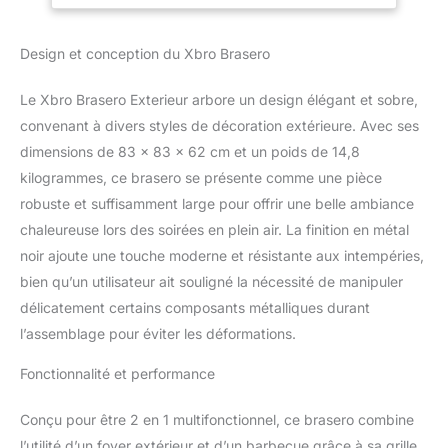
camping et les
Housse de
barbecues.Le brasero
Protection
Design et conception du Xbro Brasero
grillage de ventilation
Imperméable,Noir,83
assure la circulation de
x 83 x 62 cm
l'air et maintient la
Le Xbro Brasero Exterieur arbore un design élégant et sobre,
puissance du feu Solide et
convenant à divers styles de décoration extérieure. Avec ses
Stable:Le brasero avec
dimensions de 83 x 83 x 62 cm et un poids de 14,8
pare-étincelles est
kilogrammes, ce brasero se présente comme une pièce
fabriqué dans un matériau
de haute qualité, résistant
robuste et suffisamment large pour offrir une belle ambiance
à la chaleur, qui ne rouille
chaleureuse lors des soirées en plein air. La finition en métal
pas et ne se déforme pas
noir ajoute une touche moderne et résistante aux intempéries,
facilement. Les quatre
bien qu’un utilisateur ait souligné la nécessité de manipuler
pieds plus épais et plus
hauts maintiennent le
délicatement certains composants métalliques durant
brasero à feu dans une
l’assemblage pour éviter les déformations.
position stable et
protègent le sol
Fonctionnalité et performance
Accessoires Complets:Le
brasero exterieur avec
Conçu pour être 2 en 1 multifonctionnel, ce brasero combine
pare-étincelles est
l’utilité d’un foyer extérieur et d’un barbecue grâce à sa grille