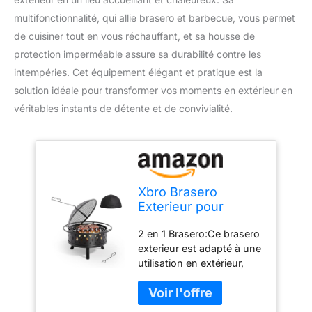
multifonctionnalité, qui allie brasero et barbecue, vous permet
de cuisiner tout en vous réchauffant, et sa housse de
protection imperméable assure sa durabilité contre les
intempéries. Cet équipement élégant et pratique est la
solution idéale pour transformer vos moments en extérieur en
véritables instants de détente et de convivialité.
Xbro Brasero
Exterieur pour
Jardin Terrasses
2 en 1 Brasero:Ce brasero
avec Pare-
exterieur est adapté à une
étincelles,2 en 1
utilisation en extérieur,
Multifonctionnelle
non seulement pour le
Brasero,Brasero
chauffage en hiver jardin,
Exterieur Barbecue
mais aussi pour le
avec Grille, avec