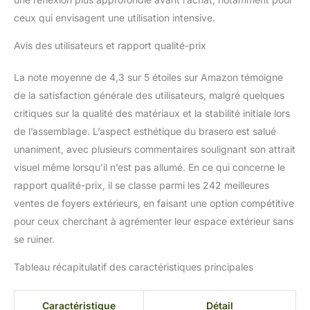
visuellement Facile à
ceux qui envisagent une utilisation intensive.
Assembler et à
Entretenir:Le brasero est
Avis des utilisateurs et rapport qualité-prix
facile à assembler et peut
être monté par une seule
La note moyenne de 4,3 sur 5 étoiles sur Amazon témoigne
personne en moins de 20
de la satisfaction générale des utilisateurs, malgré quelques
minutes. La housse de
critiques sur la qualité des matériaux et la stabilité initiale lors
protection imperméable
protège brasero
de l’assemblage. L’aspect esthétique du brasero est salué
efficacement contre la
unaniment, avec plusieurs commentaires soulignant son attrait
poussière et la pluie, de
visuel même lorsqu’il n’est pas allumé. En ce qui concerne le
sorte que vous n'avez
rapport qualité-prix, il se classe parmi les 242 meilleures
pas à vous préoccuper de
l'entretien du brasero
ventes de foyers extérieurs, en faisant une option compétitive
pour ceux cherchant à agrémenter leur espace extérieur sans
se ruiner.
Tableau récapitulatif des caractéristiques principales
Caractéristique
Détail