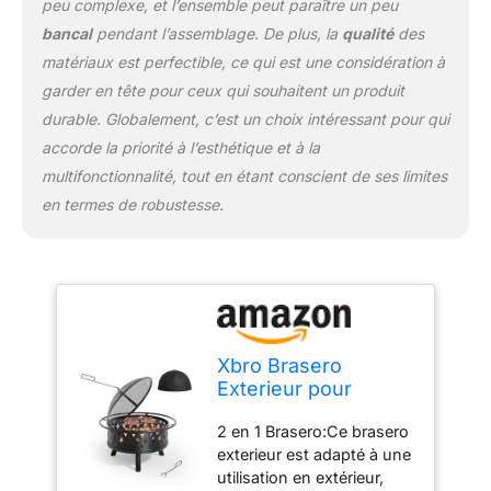
peu complexe, et l’ensemble peut paraître un peu
barbecue Design
bancal
pendant l’assemblage. De plus, la
qualité
des
Élégant:Le brasero de Ø
83 cm est de couleur
matériaux est perfectible, ce qui est une considération à
mate chic. Que vous
garder en tête pour ceux qui souhaitent un produit
réchauffiez au coin du feu
durable. Globalement, c’est un choix intéressant pour qui
et discutiez avec vos amis
accorde la priorité à l’esthétique et à la
ou que vous fassiez rôtir
de la viande et des
multifonctionnalité, tout en étant conscient de ses limites
marshmallows au
en termes de robustesse.
camping, il rehaussera
votre expérience
visuellement Facile à
Assembler et à
Entretenir:Le brasero est
facile à assembler et peut
être monté par une seule
Xbro Brasero
personne en moins de 20
Exterieur pour
minutes. La housse de
Jardin Terrasses
protection imperméable
2 en 1 Brasero:Ce brasero
avec Pare-
protège brasero
exterieur est adapté à une
étincelles,2 en 1
efficacement contre la
utilisation en extérieur,
Multifonctionnelle