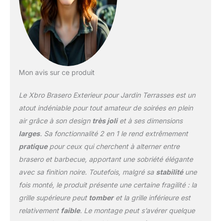
pas et ne se déforme pas
facilement. Les quatre
pieds plus épais et plus
hauts maintiennent le
brasero à feu dans une
position stable et
protègent le sol
Mon avis sur ce produit
Accessoires Complets:Le
brasero exterieur avec
Le Xbro Brasero Exterieur pour Jardin Terrasses est un
pare-étincelles est
atout indéniable pour tout amateur de soirées en plein
également livré avec des
air grâce à son design
très joli
et à ses dimensions
accessoires tels qu'un
larges
. Sa fonctionnalité 2 en 1 le rend extrêmement
tisonnier et un filet à
barbecue. Le pare-
pratique
pour ceux qui cherchent à alterner entre
étincelles empêche les
brasero et barbecue, apportant une sobriété élégante
étincelles et la poussière
avec sa finition noire. Toutefois, malgré sa
stabilité
une
de voler. La pince à feu
fois monté, le produit présente une certaine fragilité : la
permet de retirer
facilement le pare-
grille supérieure peut
tomber
et la grille inférieure est
étincelles, d'ajouter du
relativement
faible
. Le montage peut s’avérer quelque
bois ou de faire un