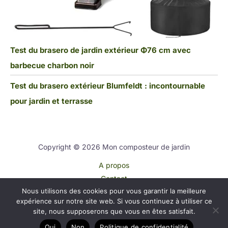
Test du brasero de jardin extérieur Φ76 cm avec
barbecue charbon noir
Test du brasero extérieur Blumfeldt : incontournable
pour jardin et terrasse
Copyright © 2026 Mon composteur de jardin
A propos
Contact
Nous utilisons des cookies pour vous garantir la meilleure
Plan du site
expérience sur notre site web. Si vous continuez à utiliser ce
Mentions légales
site, nous supposerons que vous en êtes satisfait.
Politique de confidentialité
Oui
Non
Politique de confidentialité