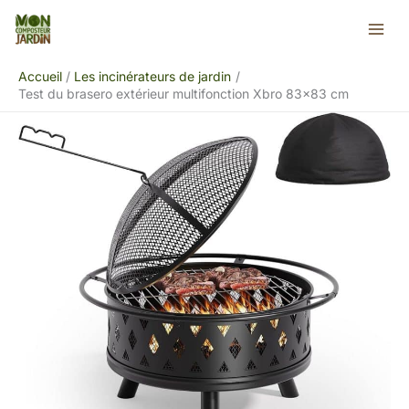
Aller
Rechercher
au
contenu
Accueil
Les incinérateurs de jardin
Test du brasero extérieur multifonction Xbro 83×83 cm