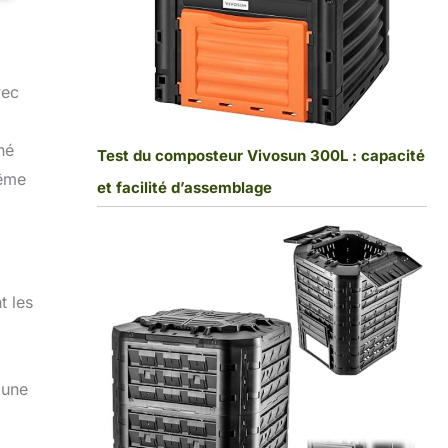
vec
né
Test du composteur Vivosun 300L : capacité
même
et facilité d’assemblage
t les
 une