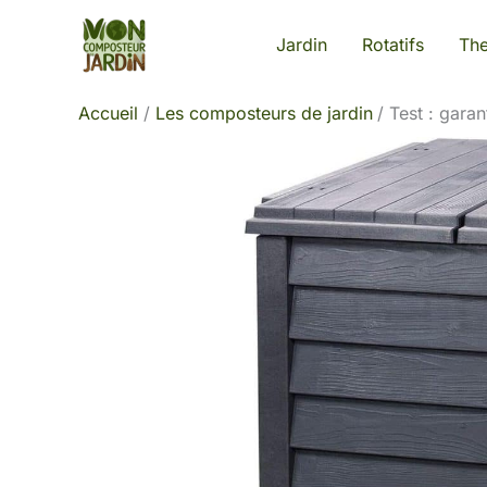
Aller
Jardin
Rotatifs
Th
au
contenu
Accueil
Les composteurs de jardin
Test : gara