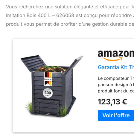
Vous recherchez une solution élégante et efficace pour 
Imitation Bois 400 L – 626058 est conçu pour répondre à c
produit vous permet de profiter d’une gestion durable de 
Garantia Kit 
Le composteur T
par son design à 
produit font du 
Compostage rapide
123,13 €
thermiques en the
quatre côtés sous 
décoratives. Rési
x 7,6 x 33,5