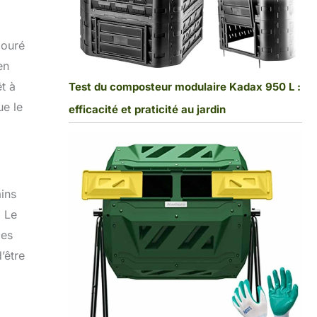
jouré
en
t à
Test du composteur modulaire Kadax 950 L :
ue le
efficacité et praticité au jardin
ains
. Le
des
’être