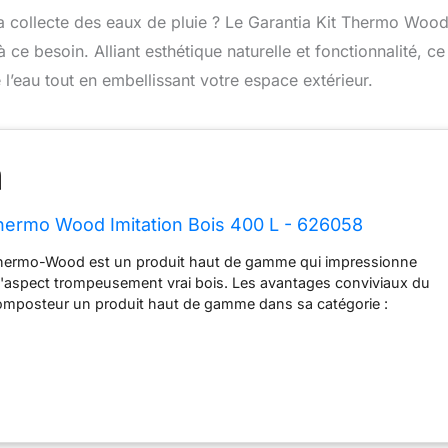
la collecte des eaux de pluie ? Le Garantia Kit Thermo Woo
e besoin. Alliant esthétique naturelle et fonctionnalité, ce
l’eau tout en embellissant votre espace extérieur.
Thermo Wood Imitation Bois 400 L - 626058
hermo-Wood est un produit haut de gamme qui impressionne
l'aspect trompeusement vrai bois. Les avantages conviviaux du
composteur un produit haut de gamme dans sa catégorie :
 grâce à un ingénieux système de ventilation et des parois
rmoles Les ouvertures d'aération sont dissimulées sur les
la coque en bois, de sorte que les parois latérales restent
stant aux UV et aux intempéries pour une longue Dimensions : 7