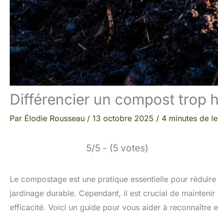
Différencier un compost trop 
Par
Élodie Rousseau
/
13 octobre 2025
/
4 minutes de le
5/5 - (5 votes)
Le compostage est une pratique essentielle pour réduire s
jardinage durable. Cependant, il est crucial de mainteni
efficacité. Voici un guide pour vous aider à reconnaître