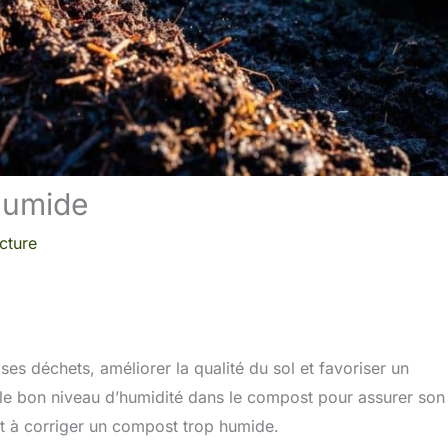
humide
cture
es déchets, améliorer la qualité du sol et favoriser un
r le bon niveau d’humidité dans le compost pour assurer son
 et à corriger un compost trop humide.