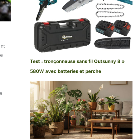
ont
le
Test : tronçonneuse sans fil Outsunny 8 »
580W avec batteries et perche
e