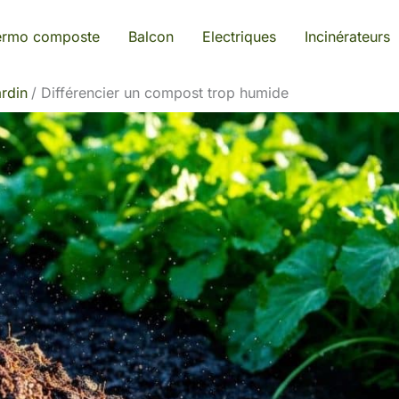
ermo composte
Balcon
Electriques
Incinérateurs
rdin
Différencier un compost trop humide