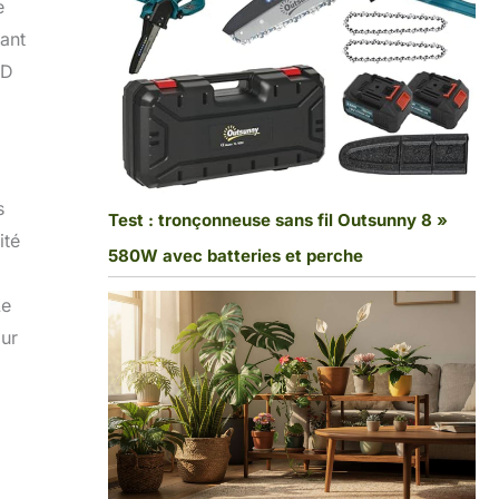
e
vant
ED
s
Test : tronçonneuse sans fil Outsunny 8 »
ité
580W avec batteries et perche
Le
our