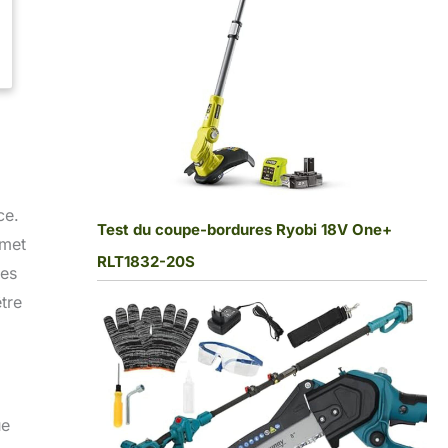
ce.
Test du coupe-bordures Ryobi 18V One+
rmet
RLT1832-20S
res
tre
ue