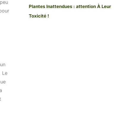
 peu
Plantes Inattendues : attention À Leur
 pour
Toxicité !
 un
. Le
que
a
t