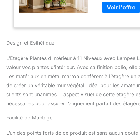
de croissance – s
tous les outils e
basculement assur
ou animaux.
S
principaux, 1 mm 
Résistant à la roui
couverte.
Desi
Design et Esthétique
niveaux verticale
déco tout en opti
L’Étagère Plantes d’Intérieur à 11 Niveaux avec Lampes 
terrasse ou bure
structure en méta
valeur vos plantes d’intérieur. Avec sa finition polie, el
divers styles d’in
Les matériaux en métal marron confèrent à l’étagère un a
patios abrités.
de créer un véritable mur végétal, idéal pour les amateu
clients sont unanimes : l’aspect visuel de cette étagère 
nécessaires pour assurer l’alignement parfait des étagère
Facilité de Montage
L’un des points forts de ce produit est sans aucun doute 