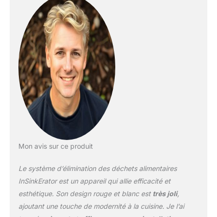
en acier inoxydable
traitent tous les déchets
Broie la plupart des
aliments Garantie limitée
de 5 ans
Mon avis sur ce produit
Le système d’élimination des déchets alimentaires
InSinkErator est un appareil qui allie efficacité et
esthétique. Son design rouge et blanc est
très joli
,
ajoutant une touche de modernité à la cuisine. Je l’ai