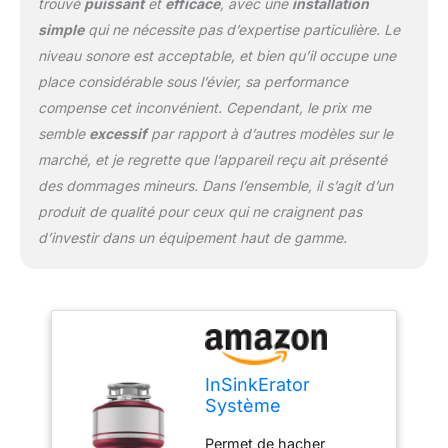
trouvé
puissant
et
efficace
, avec une
installation
simple
qui ne nécessite pas d’expertise particulière. Le
niveau sonore est acceptable, et bien qu’il occupe une
place considérable sous l’évier, sa performance
compense cet inconvénient. Cependant, le prix me
semble
excessif
par rapport à d’autres modèles sur le
marché, et je regrette que l’appareil reçu ait présenté
des dommages mineurs. Dans l’ensemble, il s’agit d’un
produit de qualité pour ceux qui ne craignent pas
d’investir dans un équipement haut de gamme.
InSinkErator
Système
d'élimination des
Permet de hacher
déchets