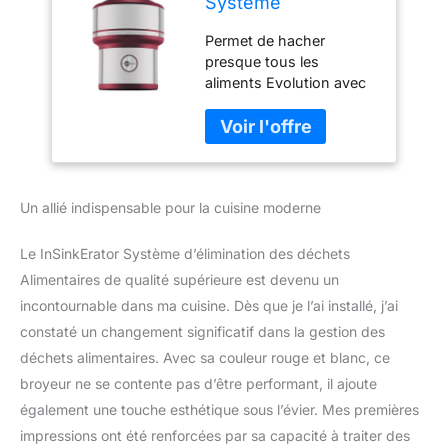
Système
d'élimination des
Permet de hacher
déchets
presque tous les
Alimentaires de
aliments Evolution avec
qualité supérieure -
technologie silencieuse
Rouge et Blanc -
Fabriqué aux États-Unis
344 mm
La chambre de broyage
en acier inoxydable
(1,180ml) et les éléments
Un allié indispensable pour la cuisine moderne
de broyage supérieurs
en acier inoxydable
traitent tous les déchets
Le InSinkErator Système d’élimination des déchets
Broie la plupart des
Alimentaires de qualité supérieure est devenu un
aliments Garantie limitée
incontournable dans ma cuisine. Dès que je l’ai installé, j’ai
de 5 ans
constaté un changement significatif dans la gestion des
déchets alimentaires. Avec sa couleur rouge et blanc, ce
broyeur ne se contente pas d’être performant, il ajoute
également une touche esthétique sous l’évier. Mes premières
impressions ont été renforcées par sa capacité à traiter des