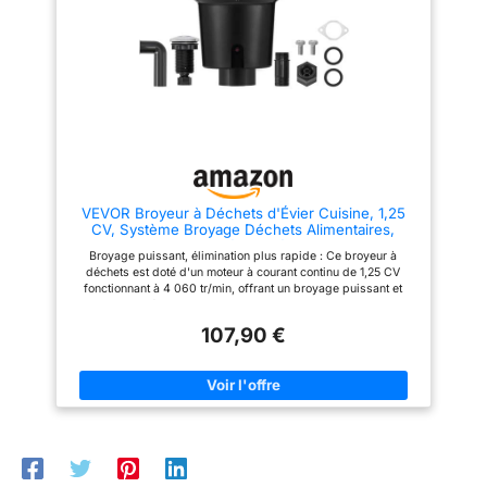
UTILISATION SÛRE : La
Protection Contre Les
Surcharges Et Le SystèMe De
RéInitialisation Intelligent
Garantissent Un Fonctionnement
Stable, Et La Conception Sans
Lame Assure Une Utilisation
Plus SûRe EXPERT EN
BROYAGE : De DéChets
Alimentaires La Puissance Et La
Vitesse éLevéEs Permettent De
Broyer Toutes Sortes De
RéSidus Alimentaires Mous Et
VEVOR Broyeur à Déchets d'Évier Cuisine, 1,25
Durs Pour Les Transformer En
CV, Système Broyage Déchets Alimentaires,
PâTe, Ce Qui éVite De Boucher
Montage EZ, 4060 tr/min, Réduction du Bruit,
Le Conduit D'éVacuation
Broyage puissant, élimination plus rapide : Ce broyeur à
Cordon d'Alimentation, Protection contre
déchets est doté d'un moteur à courant continu de 1,25 CV
Éclaboussures pour Maison
fonctionnant à 4 060 tr/min, offrant un broyage puissant et
stable pour décomposer rapidement les restes de nourriture,
réduisant ainsi les obstructions et améliorant l'efficacité.
107,90 €
Alimentation continue : Ce broyeur d'évier de cuisine prend en
charge l'alimentation continue avec un broyage en plusieurs
étapes pour gérer efficacement divers déchets de cuisine.
Écrase sans effort les pelures de légumes, les os, les noyaux
de fruits et plus encore, minimisant le colmatage pour un
fonctionnement plus fluide. Réduction du bruit multicouche :
Profitez d'une expérience de broyage plus silencieuse avec ce
broyeur d'évier de cuisine, doté de 3 couches de réduction du
bruit (coton insonorisé, protection contre les éclaboussures et
une coque ABS épaisse) pour minimiser les perturbations et