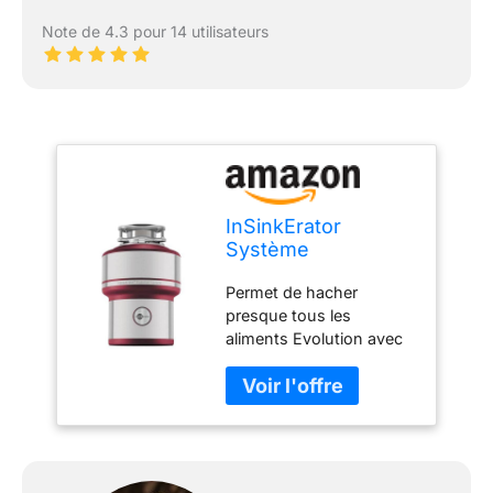
Note de 4.3 pour 14 utilisateurs
InSinkErator
Système
d'élimination des
Permet de hacher
déchets
presque tous les
Alimentaires de
aliments Evolution avec
qualité supérieure -
technologie silencieuse
Rouge et Blanc -
Fabriqué aux États-Unis
344 mm
La chambre de broyage
en acier inoxydable
(1,180ml) et les éléments
de broyage supérieurs