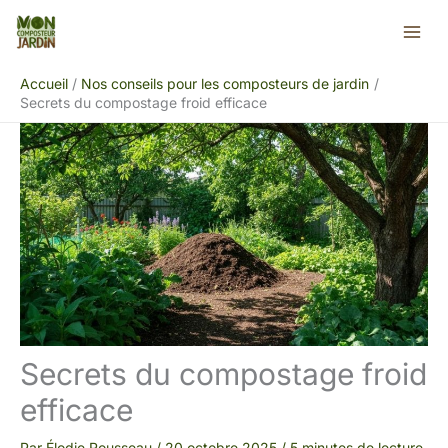
Aller
Rechercher
au
contenu
Accueil
Nos conseils pour les composteurs de jardin
Secrets du compostage froid efficace
Secrets du compostage froid
efficace
Par
Élodie Rousseau
/
20 octobre 2025
/
5 minutes de lecture