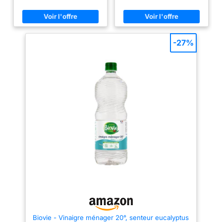
WC et appareils
électroménagers Certifié
Ecocert, conçu à partir de 100%
d’ingrédients d’origine naturelle
Produit de fabrication française,
Onyx vous fournit les produits
-27%
essentiels pour l’entretien et le
bricolage depuis plus de 90
ans
Biovie - Vinaigre ménager 20°, senteur eucalyptus