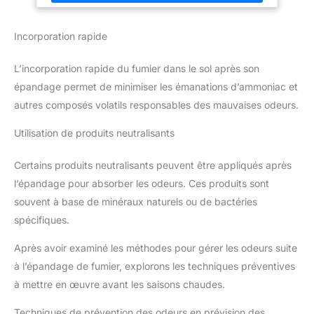
réglable en deux hauteurs, 62,5
Polyvalent et Facile à Utiliser – Convient pour potagers,
cm et 67,5 cm, ce qui permet
massifs, haies, arbustes et pelouses.
Conditionné par nos
une utilisation confortable pour
Incorporation rapide
soins en Auvergne – Dans notre usine
Made in France,
différentes personnes. Il est
pour une qualité contrôlée et un produit fiable.
très simple de régler la hauteur
en dévissant le boulon.
L’incorporation rapide du fumier dans le sol après son
Différentes Façons de
Répandre : Personne n'aime
épandage permet de minimiser les émanations d’ammoniac et
vaciller tout au long de la
autres composés volatils responsables des mauvaises odeurs.
journée ! Préparez-vous à
travailler en toute confiance.
L'épandeur de terreau
Utilisation de produits neutralisants
fonctionne en douceur sur
différents terrains, comme les
pentes et les surfaces
Certains produits neutralisants peuvent être appliqués après
irrégulières. Il est parfait pour
l'épandage d'engrais tels que
l’épandage pour absorber les odeurs. Ces produits sont
le compost, le fumier, la terre, la
mousse de tourbe, etc.
souvent à base de minéraux naturels ou de bactéries
Préparez-vous à obtenir une
spécifiques.
pelouse ou un jardin plus sain
et plus luxuriant.
Après avoir examiné les méthodes pour gérer les odeurs suite
à l’épandage de fumier, explorons les techniques préventives
à mettre en œuvre avant les saisons chaudes.
Techniques de prévention des odeurs en prévision des