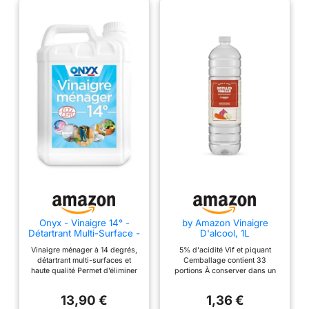
Onyx - Vinaigre 14° -
by Amazon Vinaigre
Détartrant Multi-Surface -
D'alcool, 1L
5L
Vinaigre ménager à 14 degrés,
5% d'acidité Vif et piquant
détartrant multi-surfaces et
Cemballage contient 33
haute qualité Permet d’éliminer
portions À conserver dans un
les traces de calcaire, de
endroit frais et sec
nettoyer et faire briller toutes
13,90 €
1,36 €
vos surfaces Puissant détartrant