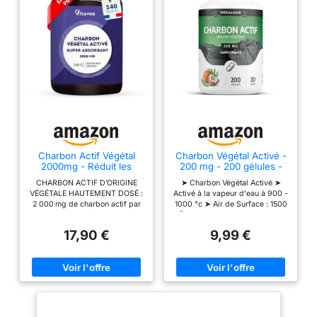
Charbon Actif Végétal
Charbon Végétal Activé -
2000mg - Réduit les
200 mg - 200 gélules -
Flatulences (EFSA) - 240
ORGALIANE
CHARBON ACTIF D’ORIGINE
➤ Charbon Végétal Activé ➤
Gélules
VÉGÉTALE HAUTEMENT DOSÉ :
Activé à la vapeur d'eau à 900 -
2 000 mg de charbon actif par
1000 °c ➤ Air de Surface : 1500
dose journalière – issu de
m²/g ➤ 100% COQUES DE NOIX
coques de noix de coco et
DE COCO
17,90 €
9,99 €
activé selon un procédé en
deux étapes. 100 % D’ORIGINE
NATURELLE : Charbon obtenu à
partir de noix de coco, sans
additifs chimiques – transformé
en douceur et comprimé sous
forme de gélules végétariennes.
FORMAT GÉNÉREUX – 240