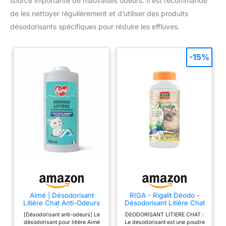
source importante de mauvaises odeurs. Il est recommandé
de les nettoyer régulièrement et d’utiliser des produits
désodorisants spécifiques pour réduire les effluves.
-15%
Aimé | Désodorisant
RIGA - Rigalit Déodo -
Litière Chat Anti-Odeurs
Désodorisant Litière Chat
700ml | Granulés
- Parfum Floral -
[Désodorisant anti-odeurs] Le
DEODORISANT LITIERE CHAT :
Absorbeur Fabriqués à
Neutralise Odeurs Et
désodorisant pour litière Aimé
Le désodorisant est une poudre
partir de Tobermorite |
Bactéries - Prolonge