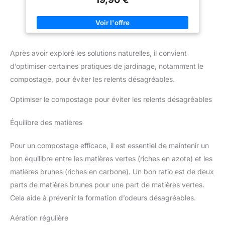
produits chimiques et en relâchant à la place des oligo-
éléments bénéfiques pour la santé.
PRÉSERVATION DES
FORÊTS : Les forêts de chênes de Wakayama d'où proviennent
nos charbons actifs sont gérées de manière responsable pour
leur permettre de se renouveler naturellement !
BON POUR
LA PLANÈTE : Opter pour nos charbons filtrants, c'est choisir
Après avoir exploré les solutions naturelles, il convient
d'économiser l'argent des bouteilles d'eau, et surtout de
d’optimiser certaines pratiques de jardinage, notamment le
refuser l'accumulation du plastique à usage unique !
GARANTIE SATISFACTION : Nous sommes fiers de la qualité
compostage, pour éviter les relents désagréables.
de nos charbons japonais. Si pour quelque raison que ce soit
vous n'en êtes pas content, contactez-nous pour que nous
réglions le problème.
Optimiser le compostage pour éviter les relents désagréables
Équilibre des matières
Pour un compostage efficace, il est essentiel de maintenir un
bon équilibre entre les matières vertes (riches en azote) et les
matières brunes (riches en carbone). Un bon ratio est de deux
parts de matières brunes pour une part de matières vertes.
Cela aide à prévenir la formation d’odeurs désagréables.
Aération régulière