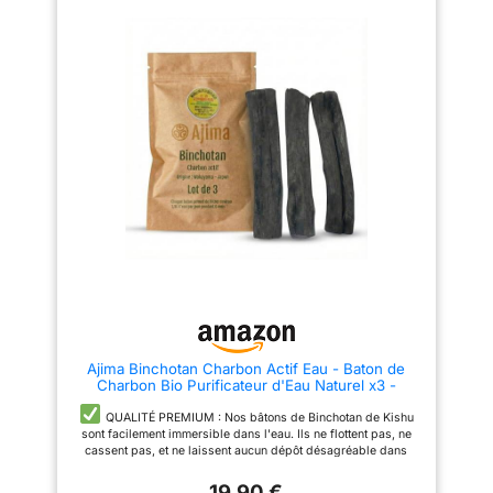
COMPRIMÉS : Programme de
30 jours à la dose
recommandée (4 gélules avant
et 4 après les repas) – facile à
intégrer dans une routine
quotidienne. SANS ADDITIFS
CONTROVERSÉS : Sans gluten,
lactose, sucre, gélatine,
colorants artificiels ni arômes –
convient à différents régimes
alimentaires. FABRICATION
FRANÇAISE : Ce complément
alimentaire est fabriqué en
France dans nos laboratoires en
Vendée, dans le respect des
processus de fabrication et de
qualité.
Ajima Binchotan Charbon Actif Eau - Baton de
Charbon Bio Purificateur d'Eau Naturel x3 -
Chaque Baton Filtre Environ 1.5 L - Charbon de
Chêne de Wakayama Vrai - Idéal pour Filtrer l'Eau
QUALITÉ PREMIUM : Nos bâtons de Binchotan de Kishu
en Carafe
sont facilement immersible dans l'eau. Ils ne flottent pas, ne
cassent pas, et ne laissent aucun dépôt désagréable dans
votre boisson.
UNE EAU PLUS SAINE : Le charbon actif
19,90 €
filtre l'eau en absorbant les particules de métaux lourds et les