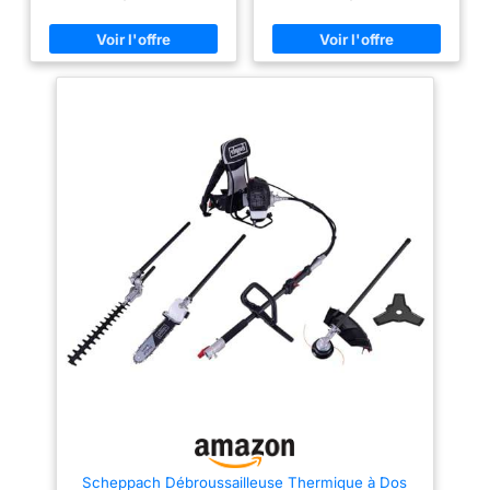
fournie. Lanceur,
des herbes aux arbustes.
starter et pompe
PUISSANT ET EFFICACE :
d'amorçage pour un
Moteur thermique 51,7 cm³ à 2
temps offrant 3 CV de
démarrage facile et
puissance. Changez d'outil
sans effort.
rapidement grâce à un système
MARQUE FRANÇAISE
d'emmanchement simple et
: Ce produit a été
pratique.
PRÉCISION ET
SIMPLICITÉ : Tête de coupe
rigoureusement
avec double fil et lame de 31 cm
sélectionné et testé
pour ronces et hautes herbes.
Taille-haie à lame double 390
par nos équipes en
mm pour une coupe rapide et
Haute-Loire. Pièces
précise.
SÉCURITÉ ET
de rechange en stock
CONFORT : Harnais ajustable,
permanent.
poignée antiglisse et extension
de 1 mètre fournie. Lanceur,
starter et pompe d'amorçage
pour un démarrage facile et
sans effort.
MARQUE
FRANÇAISE : Ce produit a été
rigoureusement sélectionné et
testé par nos équipes en Haute-
Loire. Pièces de rechange en
stock permanent.
Scheppach Débroussailleuse Thermique à Dos