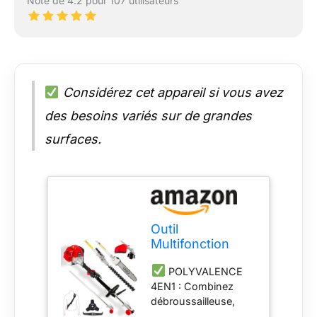
Note de 4.2 pour 107 utilisateurs
Considérez cet appareil si vous avez
des besoins variés sur de grandes
surfaces.
Outil
Multifonction
thermique 4en1 -
POLYVALENCE
Débroussailleuse
4EN1 : Combinez
- Coupe-bordure
débroussailleuse,
- Élagueuse -
coupe-bordure,