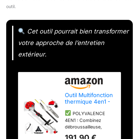
outil.
Cet outil pourrait bien transformer
votre approche de l’entretien
extérieur.
Outil Multifonction
thermique 4en1 -
Débroussailleuse
POLYVALENCE
- Coupe-bordure -
4EN1 : Combinez
Élagueuse - Taille-
débroussailleuse,
haie - 51,7 cm³ - 2t
coupe-bordure,
- 3cv - 2 Lames
191,90 €