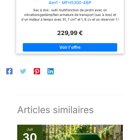
4en1 - MFH5300-4BP
Sac à dos : outil multifonction de jardin avec un
vibrationsgedämpften armature de transport (sac à dos) et
d'un moteur à temps avec 51, 7 cm³ et 1, 8 cv et un réservoir 1 l
(carburant : 40 : mélangé essence/huile) Débroussailleuse :
Sense avec lame en métal durable et une largeur de coupe
229,99 €
maximum de 25, 5 cm Rallonge débroussailleuse :
débroussailleuse à double bobine et fil sur astuce automatique
(épaisseur du fil : 2, 8 mm) pour une largeur de coupe jusqu'à
maximum 45, 0 cm Taille-haie : longueur de coupe : cisaille à
haie avec une longueur du couteau de 40, 6 cm (40 cm) pour
170 °, branches de Ø max. 2, 4 cm 'Élagueuse : entaster avec 10
oregon guide-chaîne et chaîne avec graissage automatique de
la chaîne pour une vitesse de 18, 8 m/S à 25, longueur de
coupe : 4 cm
Articles similaires
Juil
30