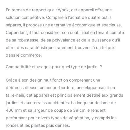
pour une coupe rapide
En termes de rapport qualité/prix, cet appareil offre une
et précise.
SÉCURITÉ ET
solution compétitive. Comparé à l’achat de quatre outils
CONFORT : Harnais
séparés, il propose une alternative économique et spacieuse.
ajustable, poignée
Cependant, il faut considérer son coût initial en tenant compte
antiglisse et extension
de sa robustesse, de sa polyvalence et de la puissance qu’il
de 1 mètre fournie.
Lanceur, starter et
offre, des caractéristiques rarement trouvées à un tel prix
pompe d'amorçage
dans le commerce.
pour un démarrage
facile et sans effort.
Compatibilité et usage : pour quel type de jardin ?
MARQUE FRANÇAISE :
Ce produit a été
Grâce à son design multifonction comprenant une
rigoureusement
débroussailleuse, un coupe-bordure, une élagueuse et un
sélectionné et testé par
taille-haie, cet appareil est principalement destiné aux grands
nos équipes en Haute-
Loire. Pièces de
jardins et aux terrains accidentés. La longueur de lame de
rechange en stock
400 mm et sa largeur de coupe de 39 cm le rendent
permanent.
performant pour divers types de végétation, y compris les
ronces et les plantes plus denses.