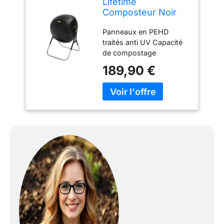
Lifetime
Composteur Noir
74,9 x 77,4 x 111,7
Panneaux en PEHD
cm
traités anti UV Capacité
de compostage
189,3Litres Construction
189,90 €
légère et stable