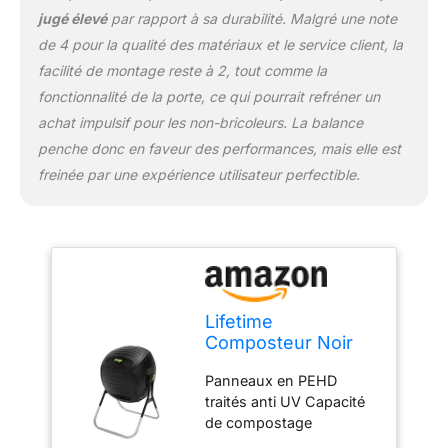
jugé élevé
par rapport à sa durabilité. Malgré une note
de 4 pour la qualité des matériaux et le service client, la
facilité de montage reste à 2, tout comme la
fonctionnalité de la porte, ce qui pourrait refréner un
achat impulsif pour les non-bricoleurs. La balance
penche donc en faveur des performances, mais elle est
freinée par une expérience utilisateur perfectible.
Lifetime
Composteur Noir
74,9 x 77,4 x 111,7
Panneaux en PEHD
cm
traités anti UV Capacité
de compostage
189,3Litres Construction