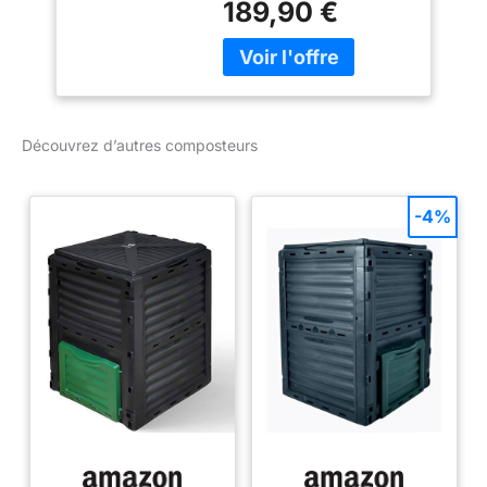
189,90 €
légère et stable
Découvrez d’autres composteurs
-4%