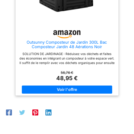
simple est fournie dans le
également résistant aux
carton. Vous pourrez ainsi le
intempéries et aux rayons UV,
déplacer facilement. GRANDE
garantissant ainsi sa durabilité
CAPACITÉ : Notre bac
Caractéristiques techniques
composteur a une capacité de
précises: Le composteur
300L, suffisante pour une
présente des dimensions de L
utilisation quotidienne tout en
61 cm x P 61 cm x H 83 cm, lui
maintenant une taille non
permettant de s'adapter à
imposante et disgracieuse.
différents espaces. Sa couleur
Outsunny Composteur de Jardin 300L Bac
CARACTÉRISTIQUE : Matériaux
noire ajoute une touche
Composteur Jardin 48 Aérations Noir
– Polypropylène (résistant aux
d'élégance à votre jardin
intempéries, imperméable) ;
SOLUTION DE JARDINAGE : Réduisez vos déchets et faites
Capacité–300L ; Dimensions–
des économies en intégrant un composteur à votre espace vert.
58 * 58 * 80 (cm)
Il suffit de le remplir avec vos déchets organiques pour ensuite
améliorer la qualité de votre terre grâce à la transformation de
ces résidus SYSTÈME CIRCULATOIRE : Ce composteur de
56,76 €
jardin est équipé de douze aérations par côté (soit un total de
48,95 €
48), optimisant ainsi la circulation de l'air et l'absorption
d'oxygène pour une fermentation très efficace COUVERCLE À
CLIPSER : Protège efficacement contre les petites bêtes
indésirables et les intempéries, en évitant que le vent ne
disperse le contenu. Montage facile et rapide, sans outils : il
suffit d'emboîter les pièces pour assembler le composteur
GRANDE CAPACITÉ : Avec une capacité de 300 litres, ce
composteur offre une utilisation de longue durée et diminue la
nécessité de manipulations fréquentes, augmentant ainsi
l'efficacité du compostage et de la fermentation
INFORMATIONS SUR LE COMPOSTEUR DE JARDIN :
Dimensions totales : 60,5L x 60,5l x 81,5H cm ; - Capacité :