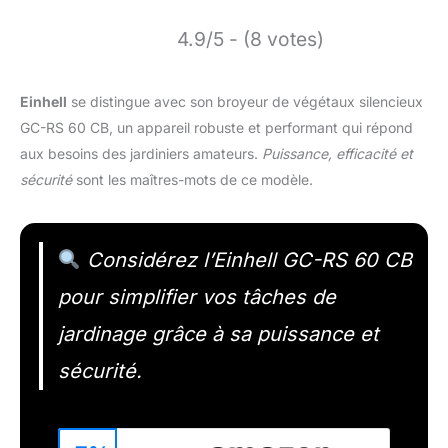
4.9/5 - (8 votes)
Einhell
se distingue avec son broyeur de végétaux silencieux
GC-RS 60 CB, un appareil robuste et performant qui répond
aux besoins des jardiniers amateurs.
Puissance, efficacité et
sécurité
sont les maîtres-mots de ce modèle.
Considérez l’Einhell GC-RS 60 CB
pour simplifier vos tâches de
jardinage grâce à sa puissance et
sécurité.