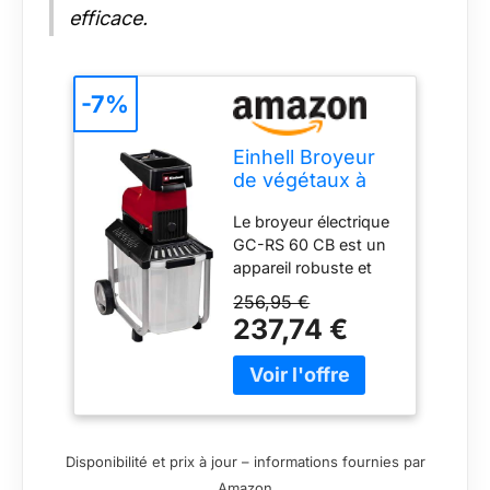
efficace.
-7%
Einhell Broyeur
de végétaux à
couteaux GC-RS
Le broyeur électrique
60 CB
GC-RS 60 CB est un
appareil robuste et
extrêmement
256,95 €
puissant qui permet
237,74 €
de broyer
silencieusement et
avec un débit
important les
végétaux (même très
épais) résultant de la
Disponibilité et prix à jour – informations fournies par
taille d’arbustes, de
Amazon