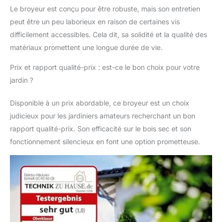
contre les surcharges.
Le broyeur est conçu pour être robuste, mais son entretien
Un dispositif anti-
peut être un peu laborieux en raison de certaines vis
redémarrage assure
difficilement accessibles. Cela dit, sa solidité et la qualité des
une protection
matériaux promettent une longue durée de vie.
supplémentaire. Pour
une sécurité optimale,
Prix et rapport qualité-prix : est-ce le bon choix pour votre
le bac de récupération
jardin ?
transparent est muni
d'un interrupteur de
sécurité qui coupe
Disponible à un prix abordable, ce broyeur est un choix
l’alimentation électrique
judicieux pour les jardiniers amateurs recherchant un bon
lors du retrait du bac.
rapport qualité-prix. Son efficacité sur le bois sec et son
fonctionnement silencieux en font une option prometteuse.