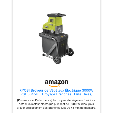
une protection
entraîne les déchets dans
son châssis solide sur roulettes
supplémentaire. Pour
l’entonnoir extra large. Grâce à
et à sa pratique poignée de
son châssis solide monté sur
transport Le disjoncteur intégré
une sécurité
roues et à sa poignée de
protège le moteur de toute
optimale, le bac de
transport très pratique,
surcharge La sécurité est aussi
l’appareil peut être déplacé
assurée par une protection au
récupération
facilement. Le broyeur
redémarrage Le GC-RS 2540
transparent est muni
électrique silencieux est équipé
possède un interrupteur pour
d'un interrupteur de
d'un commutateur-inverseur de
inverser le sens de rotation du
rotation qui permet d'inverser le
cylindre de coupe Cela permet
sécurité qui coupe
sens de rotation du cylindre de
d'éliminer rapidement et sans
l’alimentation
coupe et d'éliminer les
effort les blocages Ce broyeur
bourrages rapidement et sans
est également livré avec un sac
électrique lors du
effort. Le disjoncteur de
de de récupération des déchêts
retrait du bac.
protection intégré protège le
moteur contre les surcharges.
Un dispositif anti-redémarrage
assure une protection
supplémentaire. Pour une
sécurité optimale, le bac de
récupération transparent est
muni d'un interrupteur de
sécurité qui coupe l’alimentation
RYOBI Broyeur de Végétaux Électrique 3000W
électrique lors du retrait du bac.
RSH3045U – Broyage Branches, Taille Haies,
Déchets Jardin, Paillage Compost – Bac 55L,
[Puissance et Performance] Le broyeur de végétaux Ryobi est
Coupe 45 mm
doté d’un moteur électrique puissant de 3000 W, idéal pour
broyer efficacement des branches jusqu’à 45 mm de diamètre.
Sa conception à cylindre de coupe permet de traiter jusqu’à