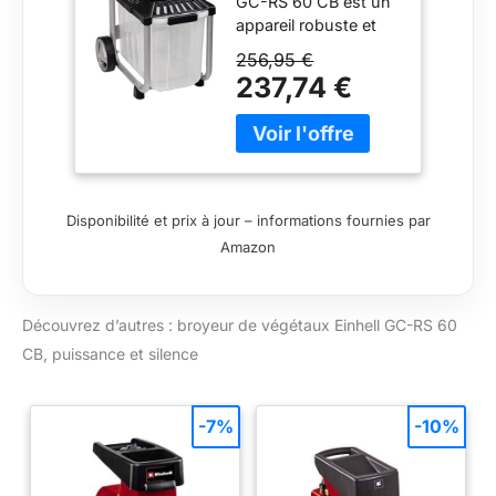
GC-RS 60 CB est un
appareil robuste et
extrêmement
256,95 €
puissant qui permet
237,74 €
de broyer
silencieusement et
avec un débit
important les
végétaux (même très
épais) résultant de la
Disponibilité et prix à jour – informations fournies par
taille d’arbustes, de
Amazon
branchages et de
haies ou les débris de
jardin. Le cylindre de
Découvrez d’autres : broyeur de végétaux Einhell GC-RS 60
coupe résistant et
puissant du broyeur
CB, puissance et silence
électrique silencieux
entraîne les déchets
dans l’entonnoir extra
-7%
-10%
large. Grâce à son
châssis solide monté
sur roues et à sa