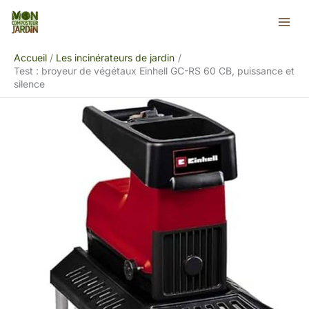
Aller
Rechercher
au
contenu
Accueil
Les incinérateurs de jardin
Test : broyeur de végétaux Einhell GC-RS 60 CB, puissance et
silence