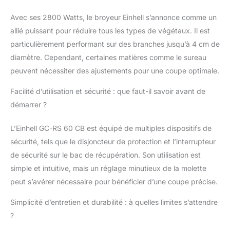
silencieux entraîne les
déchets dans
Avec ses 2800 Watts, le broyeur Einhell s’annonce comme un
l’entonnoir extra large.
allié puissant pour réduire tous les types de végétaux. Il est
Grâce à son châssis
solide monté sur roues
particulièrement performant sur des branches jusqu’à 4 cm de
et à sa poignée de
diamètre. Cependant, certaines matières comme le sureau
transport très pratique,
peuvent nécessiter des ajustements pour une coupe optimale.
l’appareil peut être
déplacé facilement. Le
Facilité d’utilisation et sécurité : que faut-il savoir avant de
broyeur électrique
démarrer ?
silencieux est équipé
d'un commutateur-
L’Einhell GC-RS 60 CB est équipé de multiples dispositifs de
inverseur de rotation
qui permet d'inverser le
sécurité, tels que le disjoncteur de protection et l’interrupteur
sens de rotation du
de sécurité sur le bac de récupération. Son utilisation est
cylindre de coupe et
simple et intuitive, mais un réglage minutieux de la molette
d'éliminer les
peut s’avérer nécessaire pour bénéficier d’une coupe précise.
bourrages rapidement
et sans effort. Le
Simplicité d’entretien et durabilité : à quelles limites s’attendre
disjoncteur de
?
protection intégré
protège le moteur