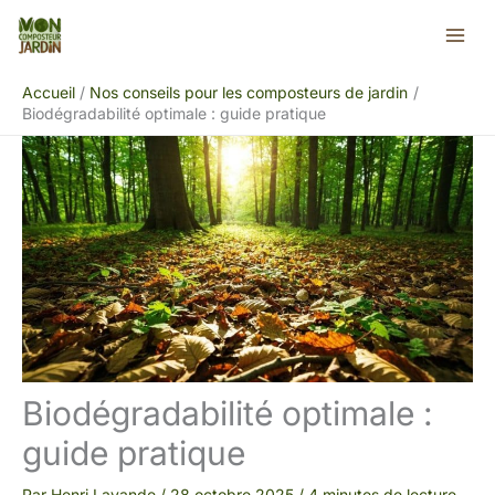
Aller
Rechercher
au
contenu
Accueil
Nos conseils pour les composteurs de jardin
Biodégradabilité optimale : guide pratique
Biodégradabilité optimale :
guide pratique
Par
Henri Lavande
/
28 octobre 2025
/
4 minutes de lecture