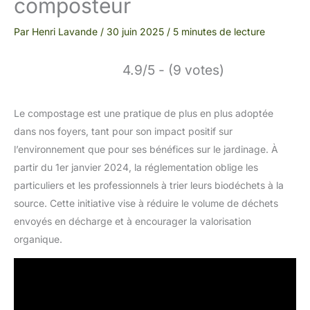
composteur
Par
Henri Lavande
/
30 juin 2025
/
5 minutes de lecture
4.9/5 - (9 votes)
Le compostage est une pratique de plus en plus adoptée
dans nos foyers, tant pour son impact positif sur
l’environnement que pour ses bénéfices sur le jardinage. À
partir du 1er janvier 2024, la réglementation oblige les
particuliers et les professionnels à trier leurs biodéchets à la
source. Cette initiative vise à réduire le volume de déchets
envoyés en décharge et à encourager la valorisation
organique.