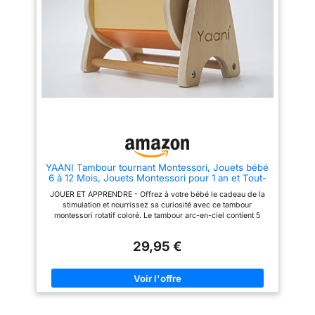
lorsque la base est tournée sur
bras et des poignets et
le côté, les bébés peuvent
augmente la force dans ces
explorer leur reflet et faire leurs
zones. Artisanat exquis: cinq
premières expériences
superbes pages arc - en - ciel
ludiques avec eux-mêmes,
sur le tambour rotatif pour
leurs mouvements et l'effet de
développer la reconnaissance
leurs actions Motifs stimulants :
des couleurs et un miroir
le tambour est décoré de motifs
acrylique résistant aux enfants
noirs et blancs et de couleurs
pour donner à votre enfant
vives qui stimulent et favorisent
l'occasion d'explorer
la perception visuelle et le
visuellement des visages
développement.
familiers, des émotions et le
monde qui l'entoure. Observer
les reflets du miroir est
également un excellent moyen
YAANI Tambour tournant Montessori, Jouets bébé
pour votre enfant de pratiquer le
6 à 12 Mois, Jouets Montessori pour 1 an et Tout-
suivi visuel! Parfait pour vos
Petits, garçon, Fille
enfants: notre tambour rotatif est
JOUER ET APPRENDRE - Offrez à votre bébé le cadeau de la
un bon choix pour les jouets
stimulation et nourrissez sa curiosité avec ce tambour
Montessori six mois et plus.
montessori rotatif coloré. Le tambour arc-en-ciel contient 5
Garantie de sécurité: le tambour
couleurs lorsqu'il tourne dans la main du bébé. Il y a aussi 2
en bois ne contient pas de
petites cloches à l'intérieur du tambour qui émettent un son
plomb et d'autres métaux lourds
29,95 €
doux lorsqu'il tourne. JOUER ET APPRENDRE - Offrez à votre
toxiques. La conformité aux
bébé le cadeau de la stimulation et nourrissez sa curiosité
règlements fédéraux est testée
avec ce tambour montessori rotatif coloré. Le tambour arc-en-
dans un laboratoire approuvé
ciel 5 couleurs contient lorsqu'il tourne dans la main du bébé. Il
par le CPSC. Notre tambour
y a aussi 2 petites cloches émises à l'intérieur du tambour
rotatif répond à toutes les
quitent un son doux lorsqu'il tourne. QUALITÉ SUPÉRIEURE -
normes de sécurité prescrites,
Les jouets Montessori de Yaani sont fabriqués avec du