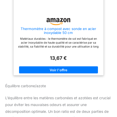
conditions pour une
Thermometer World est là pour
décomposition optimale des
vous aider avec toutes les
matières organiques et un
questions, conseils ou astuces
enrichissement du sol. SANS
que vous pourriez avoir.
PILES – RÉSISTANT AUX
INTEMPÉRIES – Ce thermomètre
à compost bimétallique
Thermomètre à compost avec sonde en acier
écologique fonctionne sans
inoxydable 50 cm
alimentation et résiste à une
utilisation extérieure en toutes
Matériaux durables : le thermomètre de sol est fabriqué en
saisons.
acier inoxydable de haute qualité et se caractérise par sa
stabilité, sa fiabilité et sa durabilité pour une utilisation à long
terme. Facile à lire : le thermomètre à compost a une plage de
mesure de 0 à 120 °C et un diamètre d'environ 4,8 cm, ce qui
13,67 €
permet d'atteindre facilement le centre de compost pour des
mesures précises. ✿Efficace : le thermomètre de sol est
adapté pour le pot ou le jardinage, à l'intérieur et à l'extérieur,
vous offrant un environnement de croissance sain pour vos
plantes. ✿Large application : les thermomètres de sol
conviennent à tous les scénarios de croissance tels que la
pelouse, la tourbe, le jardinage, le compost, les arbres, les
Équilibre carbone/azote
vignes, les paysages ornementaux, etc. ✿ Facile à utiliser : le
thermomètre à compost de sol a une longue sonde d'environ 50
cm, ce qui le rend facile à insérer dans le compost pour
L’équilibre entre les matières carbonées et azotées est crucial
surveiller la température.
pour éviter les mauvaises odeurs et assurer une
décomposition optimale. Un bon ratio est de deux parties de