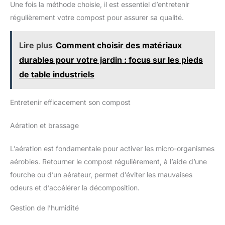
vous pouvez donc être sûr qu'il
Une fois la méthode choisie, il est essentiel d’entretenir
contreplaqué de la plus haute qualité provenant de sources
est sans danger pour vos
durables - Amusant en famille dans un souci de sécurité et de
enfants!
régulièrement votre compost pour assurer sa qualité.
durabilité. CADEAU PARFAIT - Le tambour arc-en-ciel de Yaani
est le cadeau parfait pour un jeune bébé ou un tout-petit.
Offrez le cadeau qui sera sûrement un succès pour les
générations à venir !
Lire plus
Comment choisir des matériaux
durables pour votre jardin : focus sur les pieds
de table industriels
Entretenir efficacement son compost
Aération et brassage
L’aération est fondamentale pour activer les micro-organismes
aérobies. Retourner le compost régulièrement, à l’aide d’une
fourche ou d’un aérateur, permet d’éviter les mauvaises
odeurs et d’accélérer la décomposition.
Gestion de l’humidité